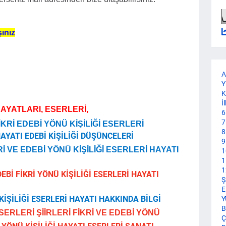
ınız
A
Y
K
İ
HAYATLARI, ESERLERİ,
6
7
Rİ EDEBİ YÖNÜ KİŞİLİĞİ ESERLERİ
8
AYATI EDEBİ KİŞİLİĞİ DÜŞÜNCELERİ
9
 VE EDEBİ YÖNÜ KİŞİLİĞİ ESERLERİ HAYATI
1
1
1
İ FİKRİ YÖNÜ KİŞİLİĞİ ESERLERİ HAYATI
Ş
E
KİŞİLİĞİ ESERLERİ HAYATI HAKKINDA BİLGİ
Y
B
SERLERİ ŞİİRLERİ FİKRİ VE EDEBİ YÖNÜ
Ç