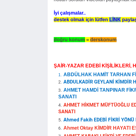
İyi çalışmalar..
destek olmak için lütfen
LİNK
paylaş
doğru konum
=
derskonum
ŞAİR-YAZAR EDEBİ KİŞİLİKLERİ, 
ABDÜLHAK HAMİT TARHAN FİK
ABDULKADİR GEYLANİ KİMDİR H
AHMET HAMDİ TANPINAR FİKRİ
SANATI
AHMET HİKMET MÜFTÜOĞLU EDEB
SANATI
Ahmed Fakih EDEBİ FİKRİ YÖNÜ 
Ahmet Oktay KİMDİR HAYATI E