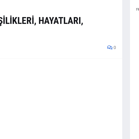
r
İLİKLERİ, HAYATLARI,
0