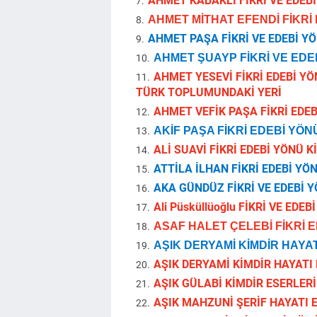
AHMET KABAKLI FİKRİ VE EDEBİ
AHMET MİTHAT EFENDİ FİKRİ 
AHMET PAŞA FİKRİ VE EDEBİ YÖ
AHMET ŞUAYP FİKRİ VE EDEB
AHMET YESEVİ FİKRİ EDEBİ YÖN
TÜRK TOPLUMUNDAKİ YERİ
AHMET VEFİK PAŞA FİKRİ EDEB
AKİF PAŞA FİKRİ EDEBİ YÖNÜ
ALİ SUAVİ FİKRİ EDEBİ YÖNÜ K
ATTİLA İLHAN FİKRİ EDEBİ YÖN
AKA GÜNDÜZ FİKRİ VE EDEBİ Y
Ali Püsküllüoğlu FİKRİ VE EDE
ASAF HALET ÇELEBİ FİKRİ E
AŞIK DERYAMİ KİMDİR HAYATI
AŞIK DERYAMİ KİMDİR HAYATI E
AŞIK GÜLABİ KİMDİR ESERLERİ 
AŞIK MAHZUNİ ŞERİF HAYATI ED