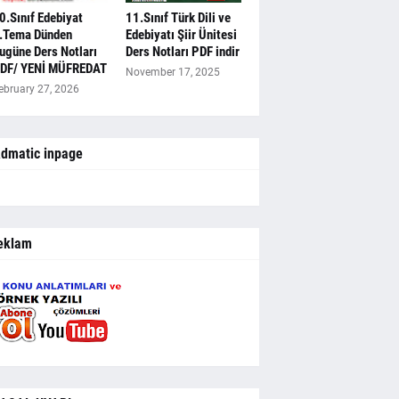
0.Sınıf Edebiyat
11.Sınıf Türk Dili ve
.Tema Dünden
Edebiyatı Şiir Ünitesi
ugüne Ders Notları
Ders Notları PDF indir
DF/ YENİ MÜFREDAT
November 17, 2025
ebruary 27, 2026
dmatic inpage
eklam