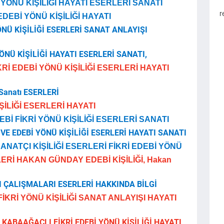
 YÖNÜ KİŞİLİĞİ HAYATI ESERLERİ SANATI
r
DEBİ YÖNÜ KİŞİLİĞİ HAYATI
ÖNÜ KİŞİLİĞİ ESERLERİ SANAT ANLAYIŞI
ÖNÜ KİŞİLİĞİ HAYATI ESERLERİ SANATI,
İ EDEBİ YÖNÜ KİŞİLİĞİ ESERLERİ HAYATI
 Sanatı ESERLERİ
ŞİLİĞİ ESERLERİ HAYATI
Bİ FİKRİ YÖNÜ KİŞİLİĞİ ESERLERİ SANATI
VE EDEBİ YÖNÜ KİŞİLİĞİ ESERLERİ HAYATI SANATI
ANATÇI KİŞİLİĞİ ESERLERİ FİKRİ EDEBİ YÖNÜ
ERİ HAKAN GÜNDAY EDEBİ KİŞİLİĞİ, Hakan
 ÇALIŞMALARI ESERLERİ HAKKINDA BİLGİ
İKRİ YÖNÜ KİŞİLİĞİ SANAT ANLAYIŞI HAYATI
kir KABAAĞAÇLI FİKRİ EDEBİ YÖNÜ KİŞİLİĞİ HAYATI