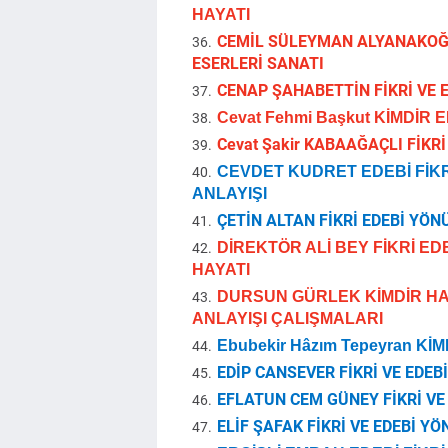
HAYATI
CEMİL SÜLEYMAN ALYANAKOĞLU
ESERLERİ SANATI
CENAP ŞAHABETTİN FİKRİ VE E
Cevat Fehmi Başkut KİMDİR 
Cevat Şakir KABAAĞAÇLI FİKRİ
CEVDET KUDRET EDEBİ FİKR
ANLAYIŞI
ÇETİN ALTAN FİKRİ EDEBİ YÖNÜ
DİREKTÖR ALİ BEY FİKRİ ED
HAYATI
DURSUN GÜRLEK KİMDİR HAY
ANLAYIŞI ÇALIŞMALARI
Ebubekir Hâzım Tepeyran Kİ
EDİP CANSEVER FİKRİ VE EDEB
EFLATUN CEM GÜNEY FİKRİ VE 
ELİF ŞAFAK FİKRİ VE EDEBİ YÖ