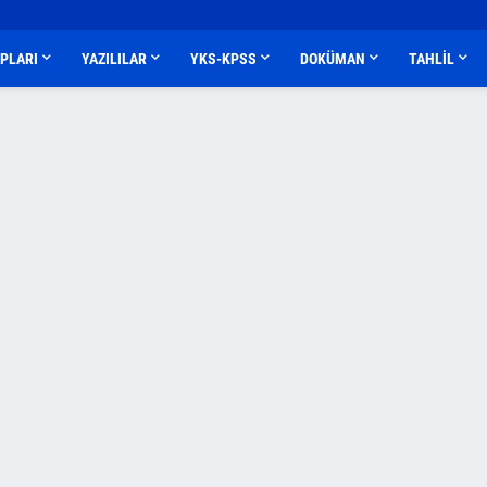
APLARI
YAZILILAR
YKS-KPSS
DOKÜMAN
TAHLİL