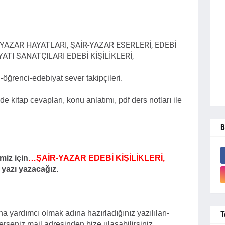
R-YAZAR HAYATLARI, ŞAİR-YAZAR ESERLERİ, EDEBİ
YATI SANATÇILARI EDEBİ KİŞİLİKLERİ,
öğrenci-edebiyat sever takipçileri.
kitap cevapları, konu anlatımı, pdf ders notları ile
B
miz için
…
ŞAİR-YAZAR EDEBİ KİŞİLİKLERİ,
r yazı yazacağız.
a yardımcı olmak adına hazırladığınız yazılıları-
T
terseniz mail adresinden bize ulaşabilirsiniz.