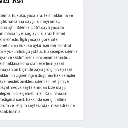
ASAL UYARI
itemiz, hukuka, yasalara, telif haklarına ve
işilik haklarına saygılı olmayı amaç
dinmiştir. Sitemiz, 5651 sayılı yasada
anımlanan yer sağlayıcı olarak hizmet
ermektedir. İlgili yasaya göre, site
önetiminin hukuka aykırı içerikleri kontrol
tme yükümlülüğü yoktur. Bu sebeple, sitemiz
uyar ve kaldır” prensibini benimsemiştir. .
elif hakkına konu olan eserlerin yasal
lmayan bir biçimde paylaşıldığını ve yasal
aklarının çiğnendiğini düşünen hak sahipleri
eya meslek birlikleri, sitemizin iletişim ve
osyal medya sayfalarından bize ulaşıp
aleplerini dile getirebilirler. Kaldırılmasını
stediğiniz içerik hakkında içeriğin altına
orum ve iletişim sayfasındaki mail adresine
azabilirsiniz.