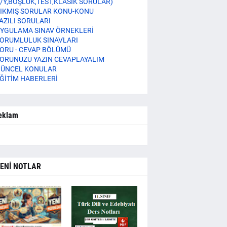
/Y,BOŞLUK,TEST,KLASİK SORULAR)
IKMIŞ SORULAR KONU-KONU
AZILI SORULARI
YGULAMA SINAV ÖRNEKLERİ
ORUMLULUK SINAVLARI
ORU - CEVAP BÖLÜMÜ
ORUNUZU YAZIN CEVAPLAYALIM
ÜNCEL KONULAR
ĞİTİM HABERLERİ
eklam
ENİ NOTLAR