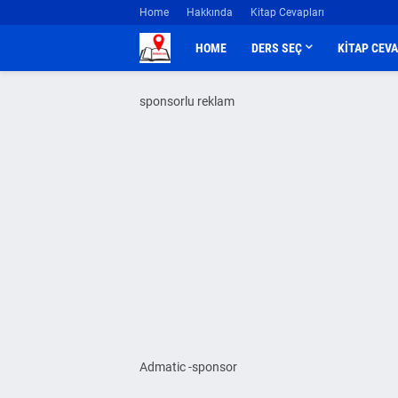
Home
Hakkında
Kitap Cevapları
HOME
DERS SEÇ
KİTAP CEV
sponsorlu reklam
Admatic -sponsor