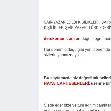
ŞAİR-YAZAR EDEBİ KİŞİLİKLERİ, ŞAİ
KİŞİLİKLER, ŞAİR-YAZAR, TÜRK EDEBİ
derskonum.com
'un
değerli öğretmen-
Her dönem olduğu gibi yeni dönemde de 
sizlerin yanınızdayız..
Bu sayfamızda siz değerli takipçileri
HAYATLARI, ESERLERİ,
üzerine bi
Sizde eğer bize ve tüm eğitim camiasın
notları-soruları-videoları paylaşmak is