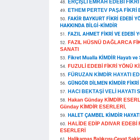
ERÇİŞLİ EMRAH EDEBİ FİKRİ
ETHEM PERTEV PAŞA FİKRİ E
FAKİR BAYKURT FİKRİ EDEBİ Y
HAKKINDA BİLGİ-KİMDİR
FAZIL AHMET FİKRİ VE EDEBİ Y
FAZIL HÜSNÜ DAĞLARCA FİKR
SANATI
Fikret Mualla KİMDİR Hayatı ve
FUZULİ EDEBİ FİKRİ YÖNÜ Kİ
FÜRUZAN KİMDİR HAYATI EDE
GÜNGÖR DİLMEN KİMDİR FİKRİ 
HACI BEKTAŞİ VELİ HAYATI S
Hakan Günday KİMDİR ESERL
Günday KİMDİR ESERLERİ,
HALET ÇAMBEL KİMDİR HAYATI
HALİDE EDİP ADIVAR EDEBİ F
ESERLERİ
Halikarnas Balıkçısı-Cevat Şa