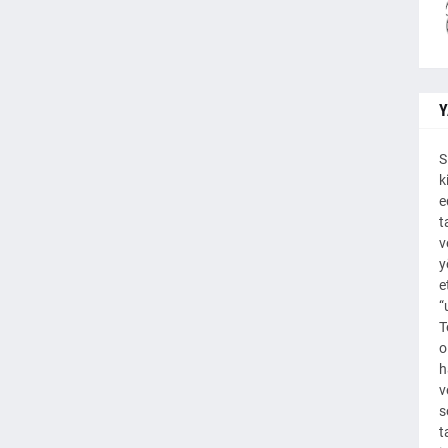
Y
S
k
e
t
v
y
e
“
T
o
h
v
s
t