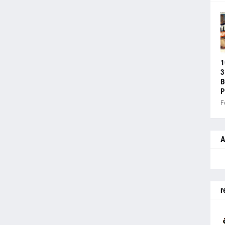
1
3
B
P
F
A
r