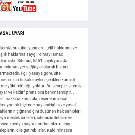
ASAL UYARI
itemiz, hukuka, yasalara, telif haklarına ve
işilik haklarına saygılı olmayı amaç
dinmiştir. Sitemiz, 5651 sayılı yasada
anımlanan yer sağlayıcı olarak hizmet
ermektedir. İlgili yasaya göre, site
önetiminin hukuka aykırı içerikleri kontrol
tme yükümlülüğü yoktur. Bu sebeple, sitemiz
uyar ve kaldır” prensibini benimsemiştir. .
elif hakkına konu olan eserlerin yasal
lmayan bir biçimde paylaşıldığını ve yasal
aklarının çiğnendiğini düşünen hak sahipleri
eya meslek birlikleri, sitemizin iletişim ve
osyal medya sayfalarından bize ulaşıp
aleplerini dile getirebilirler. Kaldırılmasını