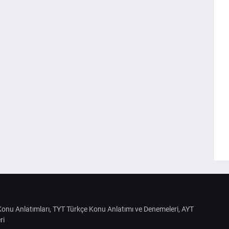
S Konu Anlatımları, TYT Türkçe Konu Anlatımı ve Denemeleri, AYT
ri