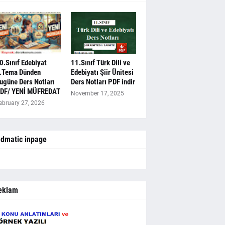
0.Sınıf Edebiyat
11.Sınıf Türk Dili ve
.Tema Dünden
Edebiyatı Şiir Ünitesi
ugüne Ders Notları
Ders Notları PDF indir
DF/ YENİ MÜFREDAT
November 17, 2025
ebruary 27, 2026
dmatic inpage
eklam