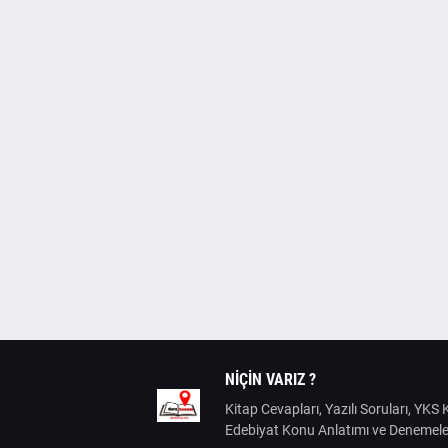
NIÇIN VARIZ ?
Kitap Cevapları, Yazılı Soruları, YK
Edebiyat Konu Anlatımı ve Denemele