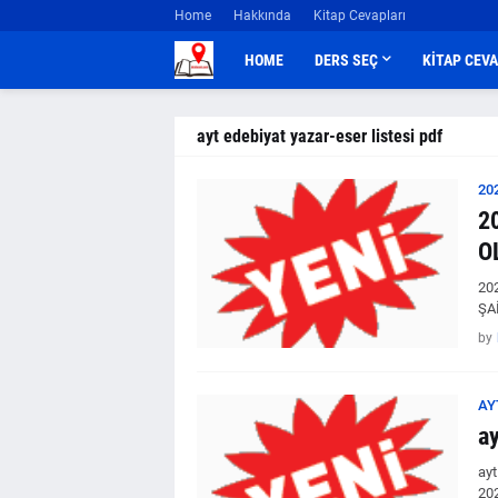
Home
Hakkında
Kitap Cevapları
HOME
DERS SEÇ
KİTAP CEV
ayt edebiyat yazar-eser listesi pdf
20
2
O
20
ŞA
by
AY
ay
ayt
202