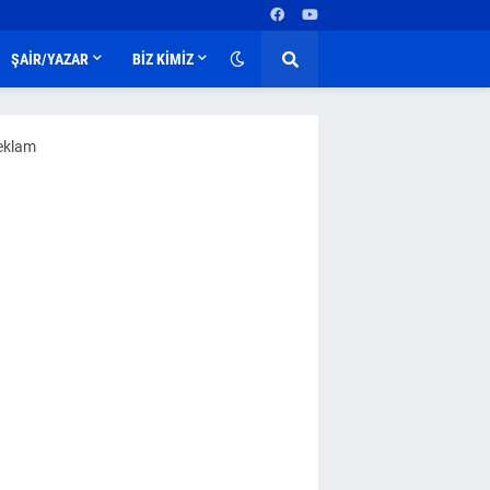
ŞAİR/YAZAR
BİZ KİMİZ
eklam