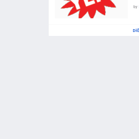
by
DI