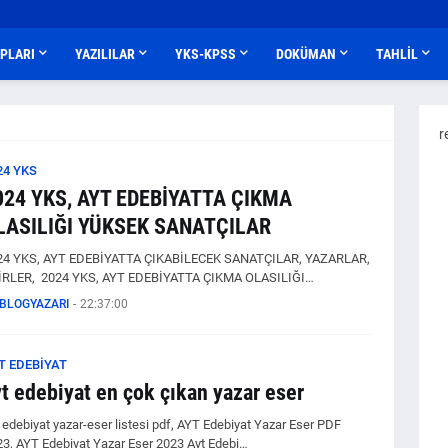
APLARI
YAZILILAR
YKS-KPSS
DOKÜMAN
TAHLİL
r
24 YKS
024 YKS, AYT EDEBİYATTA ÇIKMA
LASILIĞI YÜKSEK SANATÇILAR
24 YKS, AYT EDEBİYATTA ÇIKABİLECEK SANATÇILAR, YAZARLAR,
İRLER, 2024 YKS, AYT EDEBİYATTA ÇIKMA OLASILIĞI…
BLOGYAZARI
-
22:37:00
T EDEBİYAT
t edebiyat en çok çıkan yazar eser
 edebiyat yazar-eser listesi pdf, AYT Edebiyat Yazar Eser PDF
3, AYT Edebiyat Yazar Eser 2023 Ayt Edebi…