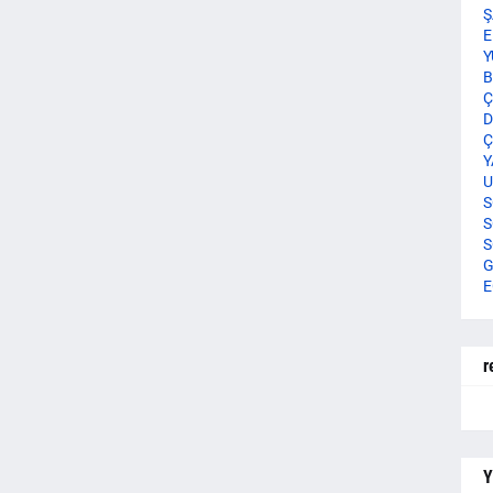
Ş
E
Y
B
Ç
D
Ç
Y
U
S
S
S
G
E
r
Y