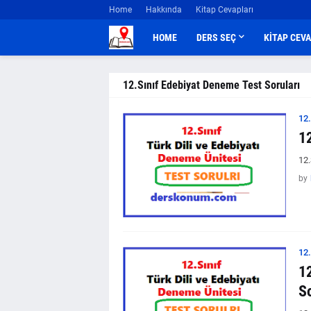
Home
Hakkında
Kitap Cevapları
HOME
DERS SEÇ
KİTAP CEV
12.Sınıf Edebiyat Deneme Test Soruları
12
1
12.
by
12
12
So