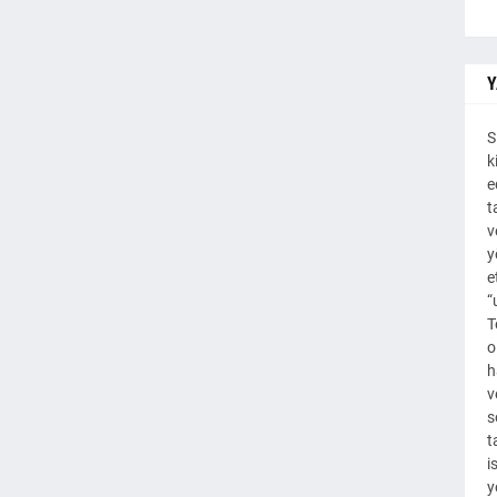
Y
S
k
e
t
v
y
e
“
T
o
h
v
s
t
i
y