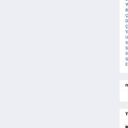
Y
B
Ç
D
Ç
Y
U
S
S
S
G
E
r
Y