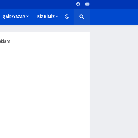
ŞAİR/YAZAR
BİZ KİMİZ
eklam