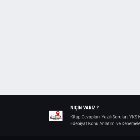
NIÇIN VARIZ ?
Kitap Cevapları, Yazılı Soruları, YK
Edebiyat Konu Anlatımı ve Denemele