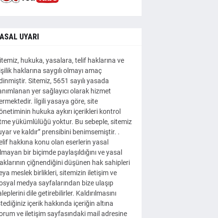
ASAL UYARI
itemiz, hukuka, yasalara, telif haklarına ve
işilik haklarına saygılı olmayı amaç
dinmiştir. Sitemiz, 5651 sayılı yasada
anımlanan yer sağlayıcı olarak hizmet
ermektedir. İlgili yasaya göre, site
önetiminin hukuka aykırı içerikleri kontrol
tme yükümlülüğü yoktur. Bu sebeple, sitemiz
uyar ve kaldır” prensibini benimsemiştir. .
elif hakkına konu olan eserlerin yasal
lmayan bir biçimde paylaşıldığını ve yasal
aklarının çiğnendiğini düşünen hak sahipleri
eya meslek birlikleri, sitemizin iletişim ve
osyal medya sayfalarından bize ulaşıp
aleplerini dile getirebilirler. Kaldırılmasını
stediğiniz içerik hakkında içeriğin altına
orum ve iletişim sayfasındaki mail adresine