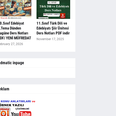
0.Sınıf Edebiyat
11.Sınıf Türk Dili ve
.Tema Dünden
Edebiyatı Şiir Ünitesi
ugüne Ders Notları
Ders Notları PDF indir
DF/ YENİ MÜFREDAT
November 17, 2025
ebruary 27, 2026
dmatic inpage
eklam