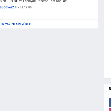
Sınıf Türk Dili ve Edebiyatı Deneme Test Soruları
BLOGYAZARI
-
21:19:00
ĞER YAYINLARI YÜKLE
B