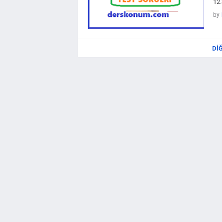
12.
by
DI