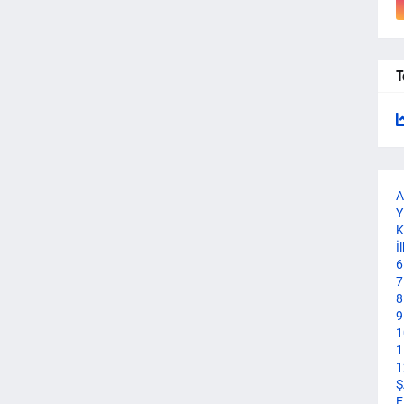
T
A
Y
K
İ
6
7
8
9
1
1
1
Ş
E