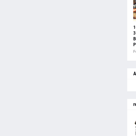
1
3
B
P
F
A
r