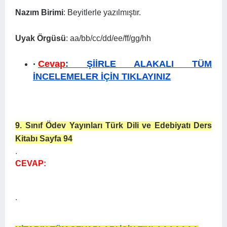
Nazım Birimi
: Beyitlerle yazılmıştır.
Uyak Örgüsü
: aa/bb/cc/dd/ee/ff/gg/hh
Cevap
: ŞİİRLE ALAKALI TÜM
İNCELEMELER İÇİN TIKLAYINIZ
9. Sınıf Ödev Yayınları Türk Dili ve Edebiyatı Ders
Kitabı Sayfa 94
.
CEVAP:
.