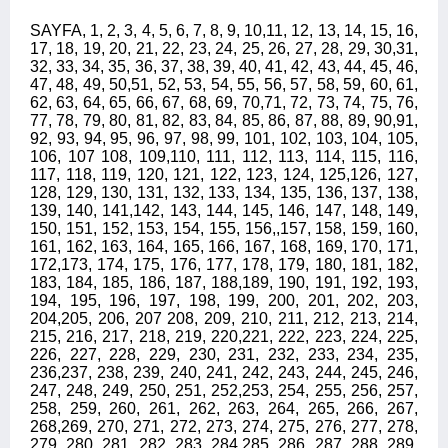
SAYFA, 1, 2, 3, 4, 5, 6, 7, 8, 9, 10,11, 12, 13, 14, 15, 16,
17, 18, 19, 20, 21, 22, 23, 24, 25, 26, 27, 28, 29, 30,31,
32, 33, 34, 35, 36, 37, 38, 39, 40, 41, 42, 43, 44, 45, 46,
47, 48, 49, 50,51, 52, 53, 54, 55, 56, 57, 58, 59, 60, 61,
62, 63, 64, 65, 66, 67, 68, 69, 70,71, 72, 73, 74, 75, 76,
77, 78, 79, 80, 81, 82, 83, 84, 85, 86, 87, 88, 89, 90,91,
92, 93, 94, 95, 96, 97, 98, 99, 101, 102, 103, 104, 105,
106, 107 108, 109,110, 111, 112, 113, 114, 115, 116,
117, 118, 119, 120, 121, 122, 123, 124, 125,126, 127,
128, 129, 130, 131, 132, 133, 134, 135, 136, 137, 138,
139, 140, 141,142, 143, 144, 145, 146, 147, 148, 149,
150, 151, 152, 153, 154, 155, 156,,157, 158, 159, 160,
161, 162, 163, 164, 165, 166, 167, 168, 169, 170, 171,
172,173, 174, 175, 176, 177, 178, 179, 180, 181, 182,
183, 184, 185, 186, 187, 188,189, 190, 191, 192, 193,
194, 195, 196, 197, 198, 199, 200, 201, 202, 203,
204,205, 206, 207 208, 209, 210, 211, 212, 213, 214,
215, 216, 217, 218, 219, 220,221, 222, 223, 224, 225,
226, 227, 228, 229, 230, 231, 232, 233, 234, 235,
236,237, 238, 239, 240, 241, 242, 243, 244, 245, 246,
247, 248, 249, 250, 251, 252,253, 254, 255, 256, 257,
258, 259, 260, 261, 262, 263, 264, 265, 266, 267,
268,269, 270, 271, 272, 273, 274, 275, 276, 277, 278,
279, 280, 281, 282, 283, 284,285, 286, 287, 288, 289,