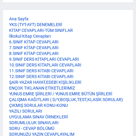
Ana Sayfa
YKS (TYT-AYT) DENEMELERİ
KİTAP CEVAPLARI-TÜM SINIFLAR
İlkokul Kitap Cevapları
6.SINIF KİTAP CEVAPLARI
7.SINIF KİTAP CEVAPLARI
8.SINIF KİTAP CEVAPLARI
9.SINIF DERS KİTAPLARI CEVAPLARI
10.SINIF DERS KİTAPLARI CEVAPLARI
11.SINIF DERS KİTABI CEVAPLARI
12.SINIF DERS KİTABI CEVAPLARI
ŞAİR-YAZAR HAYAT,EDEBİ KİŞİLİKLERİ
ENÇOK TIKLANAN ETİKETLERİMİZ
YUNUS EMRE ŞİİRLERİ / YUNUS EMRE BÜTÜN ŞİİRLERİ
ÇALIŞMA KAĞITLARI ( D/Y,BOŞLUK,TEST,KLASİK SORULAR)
ÇIKMIŞ SORULAR KONU-KONU
YAZILI SORULARI
UYGULAMA SINAV ÖRNEKLERİ
SORUMLULUK SINAVLARI
SORU - CEVAP BÖLÜMÜ
SORUNUZU YAZIN CEVAPLAYALIM