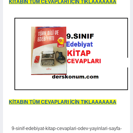
KİTABIN TÜM CEVAPLARI İÇİN TIKLAAAAAAA
KİTABIN TÜM CEVAPLARI İÇİN TIKLAAAAAAA
9-sinif-edebiyat-kitap-cevaplari-odev-yayinlari-sayfa-