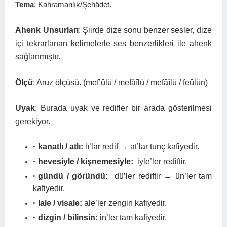
Tema
: Kahramanlık/Şehâdet.
Ahenk Unsurları
: Şiirde dize sonu benzer sesler, dize
içi tekrarlanan kelimelerle ses benzerlikleri ile ahenk
sağlanmıştır.
Ölçü
: Aruz ölçüsü. (mef’ûlü / mefâîlü / mefâîlü / feûlün)
Uyak
: Burada uyak ve redifler bir arada gösterilmesi
gerekiyor.
kanatlı / atlı:
lı’lar redif → at’lar tunç kafiyedir.
hevesiyle / kişnemesiyle:
iyle’ler rediftir.
gündü / göründü:
dü’ler rediftir → ün’ler tam
kafiyedir.
lale / visale:
ale’ler zengin kafiyedir.
dizgin / bilinsin:
in’ler tam kafiyedir.