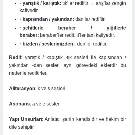
yarıştık / karıştık:
tık’lar rediftir → arış’lar zengin
kafiyedir.
kapısından / yakından:
dan’lar rediftir.
şehitlerle beraber / yiğitlerle
beraber:
beraber’ler redif
,
it’ler tam kafiyedir.
bizden / seslerimizden:
den’ler rediftir.
Redif
: yarıştık / kapıştık -tık sesleri ile kapısından /
yakından -dan sesleri aynı görevdeki eklerdir bu
nedenle rediftirler.
Aliterasyon
: k ve s sesleri
Asonans
: a ve e sesleri
Yapı Unsurları
: Anlatıcı şairin kendisidir ve hakim bir
dile sahiptir.