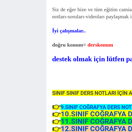
Siz de eğer bize ve tüm eğitim camias
notları-soruları-videoları paylaşmak i
İyi çalışmalar..
doğru konum=
derskonum
destek olmak için lütfen p
SINIF SINIF DERS NOTLARI İÇİN
👉
9.SINIF COĞRAFYA DERS NOT
👉
10.SINIF COĞRAFYA 
👉
11.SINIF COĞRAFYA 
👉
12.SINIF COĞRAFYA 