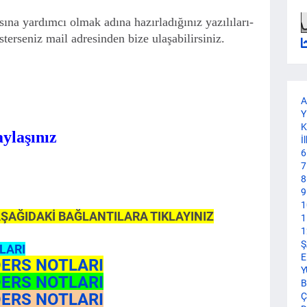
ına yardımcı olmak adına hazırladığınız yazılıları-
sterseniz mail adresinden bize ulaşabilirsiniz.
A
Y
K
aylaşınız
İ
6
7
8
9
1
 AŞAĞIDAKİ BAĞLANTILARA TIKLAYINIZ
1
1
Ş
LARI
E
DERS NOTLARI
Y
DERS NOTLARI
B
DERS NOTLARI
Ç