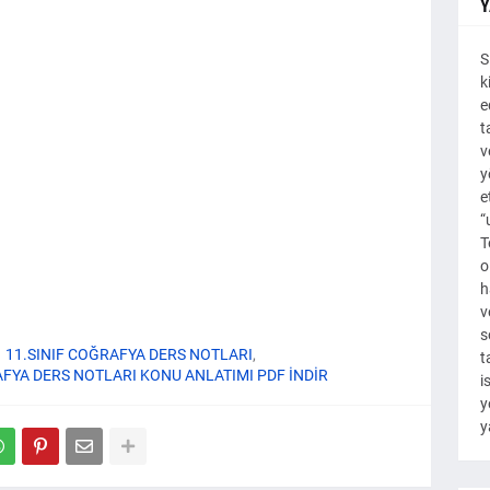
Y
S
k
e
t
v
y
e
“
T
o
h
v
s
11.SINIF COĞRAFYA DERS NOTLARI
t
FYA DERS NOTLARI KONU ANLATIMI PDF İNDİR
i
y
y