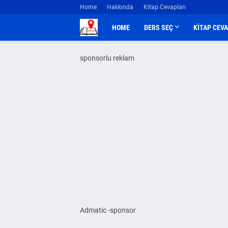
Home
Hakkında
Kitap Cevapları
HOME
DERS SEÇ
KİTAP CEV
sponsorlu reklam
Admatic -sponsor