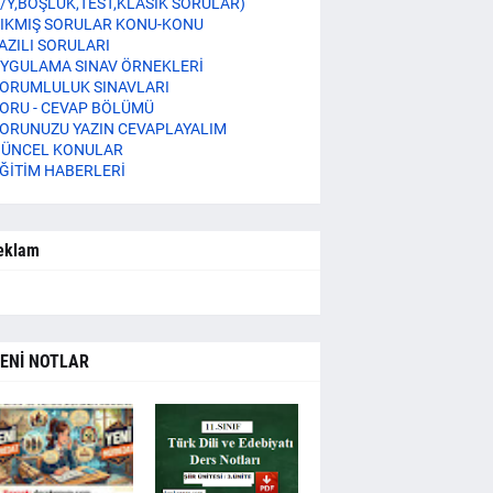
/Y,BOŞLUK,TEST,KLASİK SORULAR)
IKMIŞ SORULAR KONU-KONU
AZILI SORULARI
YGULAMA SINAV ÖRNEKLERİ
ORUMLULUK SINAVLARI
ORU - CEVAP BÖLÜMÜ
ORUNUZU YAZIN CEVAPLAYALIM
ÜNCEL KONULAR
ĞİTİM HABERLERİ
eklam
ENİ NOTLAR