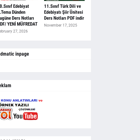
0.Sınıf Edebiyat
11.Sınıf Türk Dili ve
.Tema Dünden
Edebiyatı Şiir Ünitesi
ugüne Ders Notları
Ders Notları PDF indir
DF/ YENİ MÜFREDAT
November 17, 2025
ebruary 27, 2026
dmatic inpage
eklam