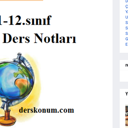
D
Ç
Y
U
S
S
S
G
E
r
Y