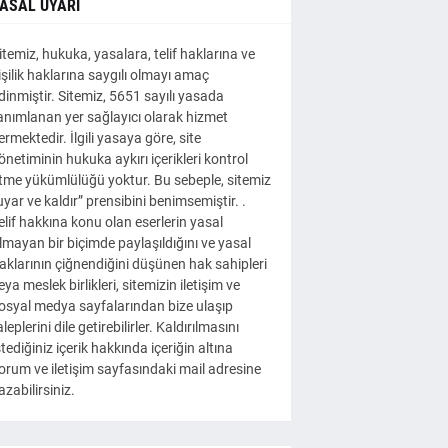
ASAL UYARI
itemiz, hukuka, yasalara, telif haklarına ve
işilik haklarına saygılı olmayı amaç
dinmiştir. Sitemiz, 5651 sayılı yasada
anımlanan yer sağlayıcı olarak hizmet
ermektedir. İlgili yasaya göre, site
önetiminin hukuka aykırı içerikleri kontrol
tme yükümlülüğü yoktur. Bu sebeple, sitemiz
uyar ve kaldır” prensibini benimsemiştir. .
elif hakkına konu olan eserlerin yasal
lmayan bir biçimde paylaşıldığını ve yasal
aklarının çiğnendiğini düşünen hak sahipleri
eya meslek birlikleri, sitemizin iletişim ve
osyal medya sayfalarından bize ulaşıp
aleplerini dile getirebilirler. Kaldırılmasını
stediğiniz içerik hakkında içeriğin altına
orum ve iletişim sayfasındaki mail adresine
azabilirsiniz.