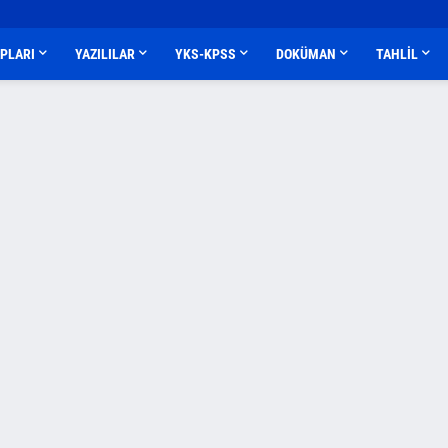
APLARI
YAZILILAR
YKS-KPSS
DOKÜMAN
TAHLİL