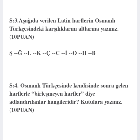
S:3.Aşağıda verilen Latin harflerin Osmanlı
Türkçesindeki karşılıklarını altlarına yazınız.
(10PUAN)
Ş --Ğ --L --K --Ç --C --İ --O --H --B
S:4. Osmanlı Türkçesinde kendisinde sonra gelen
harflerle “birleşmeyen harfler” diye
adlandırılanlar hangileridir? Kutulara yazınız.
(10PUAN)