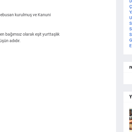
D
Ç
Y
 Mebusan kurulmuş ve Kanuni
U
S
S
 bağımsız olarak eşit yurttaşlık
S
G
üşün adıdır.
E
r
Y