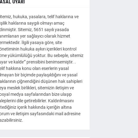
ASAL UYARI
itemiz, hukuka, yasalara, telif haklarına ve
işilik haklarına saygılı olmayı amaç
dinmiştir. Sitemiz, 5651 sayılı yasada
anımlanan yer sağlayıcı olarak hizmet
ermektedir. İlgili yasaya göre, site
önetiminin hukuka aykırı içerikleri kontrol
tme yükümlülüğü yoktur. Bu sebeple, sitemiz
uyar ve kaldır” prensibini benimsemiştir. .
elif hakkına konu olan eserlerin yasal
lmayan bir biçimde paylaşıldığını ve yasal
aklarının çiğnendiğini düşünen hak sahipleri
eya meslek birlikleri, sitemizin iletişim ve
osyal medya sayfalarından bize ulaşıp
aleplerini dile getirebilirler. Kaldırılmasını
stediğiniz içerik hakkında içeriğin altına
orum ve iletişim sayfasındaki mail adresine
azabilirsiniz.