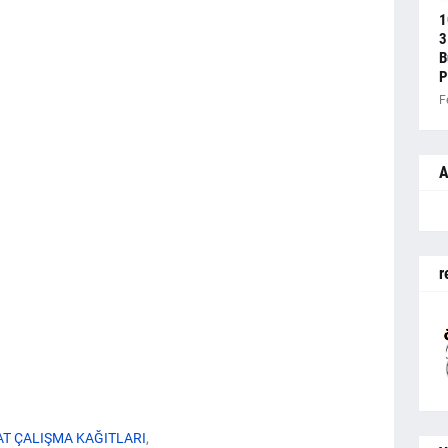
1
3
B
P
F
A
r
AT ÇALIŞMA KAĞITLARI