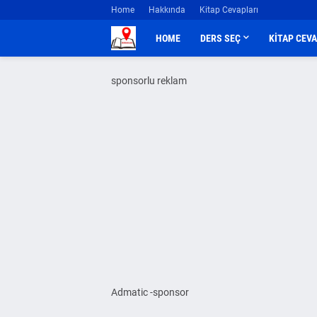
Home
Hakkında
Kitap Cevapları
HOME
DERS SEÇ
KİTAP CEV
sponsorlu reklam
Admatic -sponsor