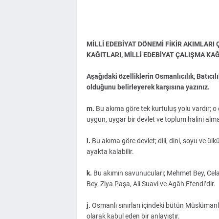
MİLLİ EDEBİYAT DÖNEMİ FİKİR AKIMLARI 
KAĞITLARI, MİLLİ EDEBİYAT ÇALIŞMA KA
Aşağıdaki özelliklerin Osmanlıcılık, Batıcılı
olduğunu belirleyerek karşısına yazınız.
m.
Bu akıma göre tek kurtuluş yolu vardır; o
uygun, uygar bir devlet ve toplum halini alma
l.
Bu akıma göre devlet; dili, dini, soyu ve ülküs
ayakta kalabilir.
k.
Bu akımın savunucuları; Mehmet Bey, Cela
Bey, Ziya Paşa, Ali Suavi ve Agâh Efendi’dir.
j.
Osmanlı sınırları içindeki bütün Müslümanl
olarak kabul eden bir anlayıştır.