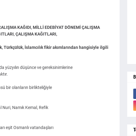
ÇALIŞMA KAĞIDI, MİLLİ EDEBİYAT DÖNEMİ ÇALIŞMA
ĞITLARI, ÇALIŞMA KAĞITLARI,
k, Türkçülük, İslamcılık fikir akımlarından hangisiyle ilgili
 da yüzyılın düşünce ve gereksinimlerine
ktır.
B
ü bir olanların birlikteliğiyle
l Nuri, Namık Kemal, Refik
arı eşit Osmanlı vatandaşları
T