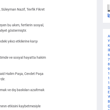
 Süleyman Nazif, Tevfik Fikret
en bu akım, fertlerin sosyal,
aliyet göstermiştir.
A
Y
deki yıkıcı etkilerine karşı
K
İ
6
etimde ve sosyal hayatta hakim
7
8
9
1
Said Halim Paşa, Cevdet Paşa
1
dir.
1
Ş
urmak ve dış baskıları azaltmak
E
Y
B
mının etkisini kaybetmesiyle
Ç