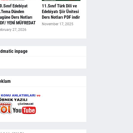
0.Sınıf Edebiyat
11.Sınıf Türk Dili ve
.Tema Dünden
Edebiyatı Şiir Ünitesi
ugüne Ders Notları
Ders Notları PDF indir
DF/ YENİ MÜFREDAT
November 17, 2025
ebruary 27, 2026
dmatic inpage
eklam