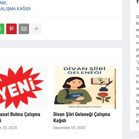
Y
ARI
ÇALIŞMA KAĞIDI
S
k
e
t
v
y
e
“
T
o
h
v
s
t
i
Sanat Bulma Çalışma
Divan Şiiri Geleneği Çalışma
y
i
Kağıdı
y
 20, 2025
December 05, 2025