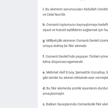
i.
Bu akımının savunucuları Abdullah Cevdet,
ve Celal Nuri'dir.
h.
Osmanlı toplumunu kaynaştırmayı hedefley
siyasî ve hukukî eşitliklerini sağlamak için fa
g
. Millîyetçilik akımının Osmanlı Devleti üzerin
ortaya atılmış bir fikir akımıdır.
f.
Osmanlı Devleti’nde yaşayan Türkleri yön
kılma düşüncesi egemendir.
e.
Mehmet Akif Ersoy, Şemsettin Günaltay, 
gibi isimler bu akımın etkisinde eser vermişler
d.
Bu fikir akımında azınlık isyanlarını durd
amaçlanmıştır.
c.
Balkan Savaşlarında Osmanlıcılık fikir akı