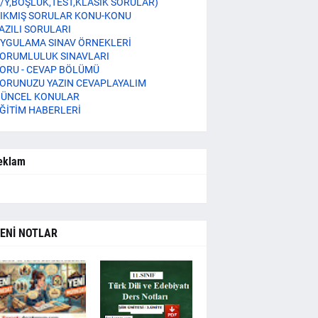
/Y,BOŞLUK,TEST,KLASİK SORULAR)
IKMIŞ SORULAR KONU-KONU
AZILI SORULARI
YGULAMA SINAV ÖRNEKLERİ
ORUMLULUK SINAVLARI
ORU - CEVAP BÖLÜMÜ
ORUNUZU YAZIN CEVAPLAYALIM
ÜNCEL KONULAR
ĞİTİM HABERLERİ
eklam
ENİ NOTLAR