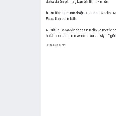
daha da ön plana çıkan bir fikir akımıdır.
b.
Bu fikir akımının doğrultusunda Meclis-i
Esasi ilan edilmiştir.
a.
Bütün Osmanlı tebaasının din ve mezhepten
haklarına sahip olmasını savunan siyasî gör
SPONSOR REKLAMI