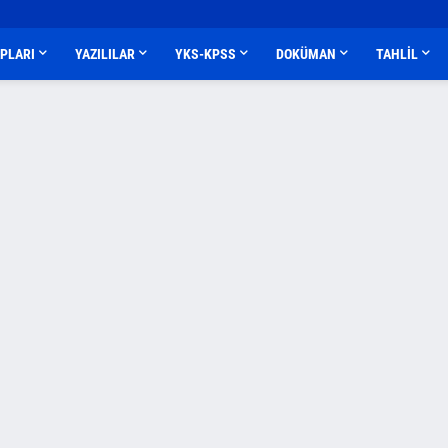
APLARI
YAZILILAR
YKS-KPSS
DOKÜMAN
TAHLİL