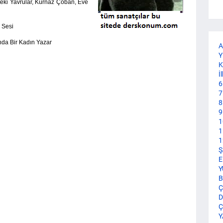
teki Yavrular, Kurnaz Çoban, Eve
 Sesi
nda Bir Kadın Yazar
A
Y
K
İ
6
7
8
9
1
1
1
Ş
E
Y
B
Ç
D
Ç
Y