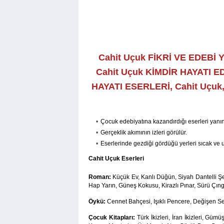
Cahit Uçuk FİKRİ VE EDEBİ 
Cahit Uçuk KİMDİR HAYATI ED
HAYATI ESERLERİ, Cahit Uçuk
Çocuk edebiyatına kazandırdığı eserleri yanın
Gerçeklik akımının izleri görülür.
Eserlerinde gezdiği gördüğü yerleri sıcak ve uy
Cahit Uçuk Eserleri
Roman:
Küçük Ev, Kanlı Düğün, Siyah Dantelli Ş
Hap Yarın, Güneş Kokusu, Kirazlı Pınar, Sürü Çıng
Öykü:
Cennet Bahçesi, Işıklı Pencere, Değişen Se
Çocuk Kitapları:
Türk İkizleri, İran İkizleri, Güm