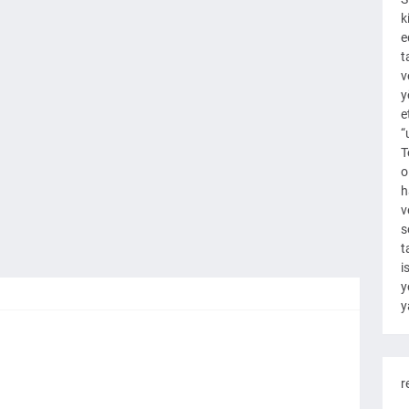
k
e
t
v
y
e
“
T
o
h
v
s
t
i
y
y
r