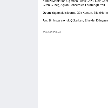
Kırmızı Mantarlar, Üç Masal, Ateş Gözlü Dev, Cep
Giren Güneş, Açılan Pencereler, Esrarengiz Yalı
Oyun:
Yaşamak İstiyoruz, Gök Korsan, Bileziklerin
Anı:
Bir İmparatorluk Çökerken, Erkekler Dünyası
SPONSOR REKLAMI