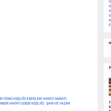
U
S
S
S
G
E
r
Y
EBİ YÖNÜ KİŞİLİĞİ ESERLERİ HAYATI SANATI
1
İMDİR HAYATI EDEBİ KİŞİLİĞİ
ŞAİR VE YAZAR
3