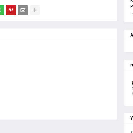
B
P
F
A
r
Y
S