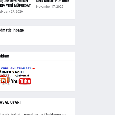
ugüne Ders Notları
Ders Notları PDF indir
DF/ YENİ MÜFREDAT
November 17, 2025
ebruary 27, 2026
dmatic inpage
eklam
ASAL UYARI
itemiz, hukuka, yasalara, telif haklarına ve