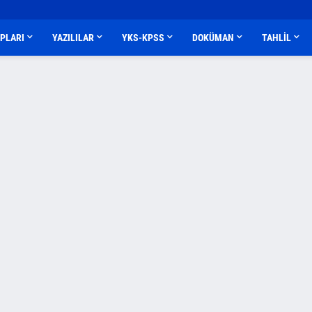
APLARI
YAZILILAR
YKS-KPSS
DOKÜMAN
TAHLİL