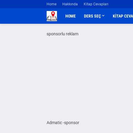
Home
Hakkında
Kitap Cevapları
HOME
DERS SEÇ
KİTAP CEV
sponsorlu reklam
Admatic -sponsor