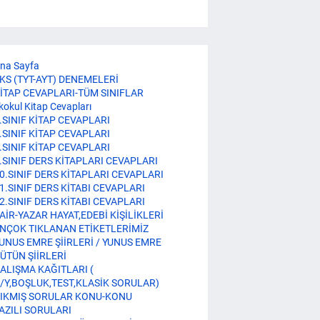
na Sayfa
KS (TYT-AYT) DENEMELERİ
İTAP CEVAPLARI-TÜM SINIFLAR
lkokul Kitap Cevapları
.SINIF KİTAP CEVAPLARI
.SINIF KİTAP CEVAPLARI
.SINIF KİTAP CEVAPLARI
.SINIF DERS KİTAPLARI CEVAPLARI
0.SINIF DERS KİTAPLARI CEVAPLARI
1.SINIF DERS KİTABI CEVAPLARI
2.SINIF DERS KİTABI CEVAPLARI
AİR-YAZAR HAYAT,EDEBİ KİŞİLİKLERİ
NÇOK TIKLANAN ETİKETLERİMİZ
UNUS EMRE ŞİİRLERİ / YUNUS EMRE
ÜTÜN ŞİİRLERİ
ALIŞMA KAĞITLARI (
/Y,BOŞLUK,TEST,KLASİK SORULAR)
IKMIŞ SORULAR KONU-KONU
AZILI SORULARI