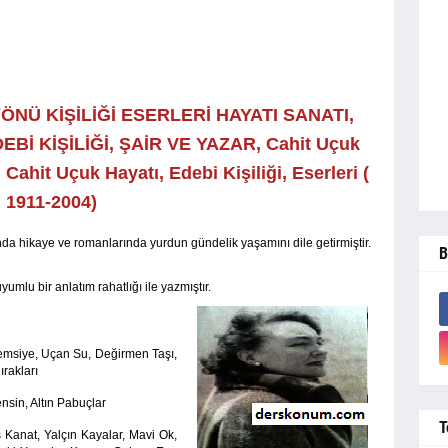
YÖNÜ KİŞİLİĞİ ESERLERİ HAYATI SANATI,
EBİ KİŞİLİĞİ, ŞAİR VE YAZAR, Cahit Uçuk
,
Cahit Uçuk Hayatı, Edebi Kişiliği, Eserleri (
1911-2004)
da hikaye ve romanlarında yurdun gündelik yaşamını dile getirmiştir.
B
umlu bir anlatım rahatlığı ile yazmıştır.
emsiye, Uçan Su, Değirmen Taşı,
ırakları
nsin, Altın Pabuçlar
T
üş Kanat, Yalçın Kayalar, Mavi Ok,