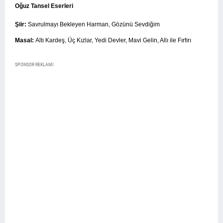
Oğuz Tansel Eserleri
Şiir:
Savrulmayı Bekleyen Harman, Gözünü Sevdiğim
Masal:
Altı Kardeş, Üç Kızlar, Yedi Devler, Mavi Gelin, Allı ile Fırfırı
SPONSOR REKLAMI