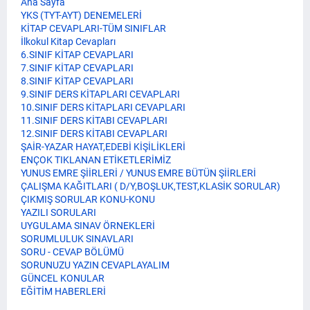
Ana Sayfa
YKS (TYT-AYT) DENEMELERİ
KİTAP CEVAPLARI-TÜM SINIFLAR
İlkokul Kitap Cevapları
6.SINIF KİTAP CEVAPLARI
7.SINIF KİTAP CEVAPLARI
8.SINIF KİTAP CEVAPLARI
9.SINIF DERS KİTAPLARI CEVAPLARI
10.SINIF DERS KİTAPLARI CEVAPLARI
11.SINIF DERS KİTABI CEVAPLARI
12.SINIF DERS KİTABI CEVAPLARI
ŞAİR-YAZAR HAYAT,EDEBİ KİŞİLİKLERİ
ENÇOK TIKLANAN ETİKETLERİMİZ
YUNUS EMRE ŞİİRLERİ / YUNUS EMRE BÜTÜN ŞİİRLERİ
ÇALIŞMA KAĞITLARI ( D/Y,BOŞLUK,TEST,KLASİK SORULAR)
ÇIKMIŞ SORULAR KONU-KONU
YAZILI SORULARI
UYGULAMA SINAV ÖRNEKLERİ
SORUMLULUK SINAVLARI
SORU - CEVAP BÖLÜMÜ
SORUNUZU YAZIN CEVAPLAYALIM
GÜNCEL KONULAR
EĞİTİM HABERLERİ