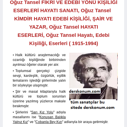
Oğuz Tansel FİKRİ VE EDEBİ YÖNÜ KİŞİLİĞİ
ESERLERİ HAYATI SANATI, Oğuz Tansel
KİMDİR HAYATI EDEBİ KİŞİLİĞİ, ŞAİR VE
YAZAR, Oğuz Tansel HAYATI
ESERLERİ,
Oğuz Tansel Hayatı, Edebi
Kişiliği, Eserleri ( 1915-1994)
Halk kültürü araştırmacılığı ve
ozanlığı kişiliğinde birbirinden
ayrılmaz öğeler olarak yer alır.
Toplumsal gerçekçi çizgide
sevgi, kardeşlik, özgürlük, eşitlik
temalarını işlediği şiirlerinde yalın
bir söyleyişe ulaşmıştır.
Şiir ve masal kitaplarıyla halk
kültürü ve toplum sorunları
üzerine yazılmış yüzlerce makale
bırakmıştır.
Şiirlerini "
Sarı Kız Yolu
" adıyla
masallarını ise "
Konuşan Balıkla
Yalnız Kız
" ve "
Çobanla Bey Kızı
" adlarıyla bir araya getirmiştir.