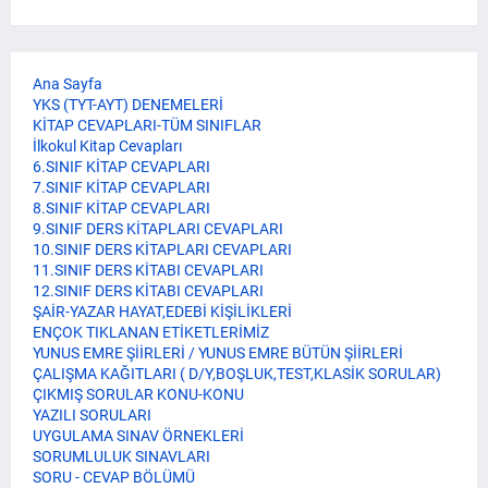
Ana Sayfa
YKS (TYT-AYT) DENEMELERİ
KİTAP CEVAPLARI-TÜM SINIFLAR
İlkokul Kitap Cevapları
6.SINIF KİTAP CEVAPLARI
7.SINIF KİTAP CEVAPLARI
8.SINIF KİTAP CEVAPLARI
9.SINIF DERS KİTAPLARI CEVAPLARI
10.SINIF DERS KİTAPLARI CEVAPLARI
11.SINIF DERS KİTABI CEVAPLARI
12.SINIF DERS KİTABI CEVAPLARI
ŞAİR-YAZAR HAYAT,EDEBİ KİŞİLİKLERİ
ENÇOK TIKLANAN ETİKETLERİMİZ
YUNUS EMRE ŞİİRLERİ / YUNUS EMRE BÜTÜN ŞİİRLERİ
ÇALIŞMA KAĞITLARI ( D/Y,BOŞLUK,TEST,KLASİK SORULAR)
ÇIKMIŞ SORULAR KONU-KONU
YAZILI SORULARI
UYGULAMA SINAV ÖRNEKLERİ
SORUMLULUK SINAVLARI
SORU - CEVAP BÖLÜMÜ