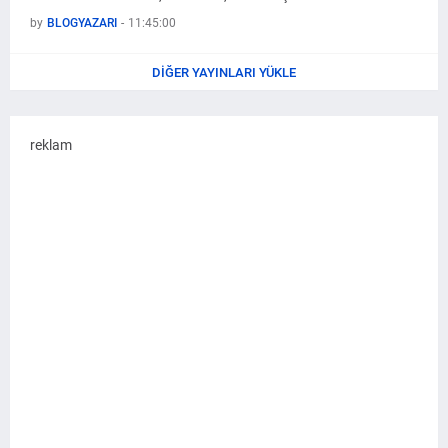
by
BLOGYAZARI
-
11:45:00
DIĞER YAYINLARI YÜKLE
reklam