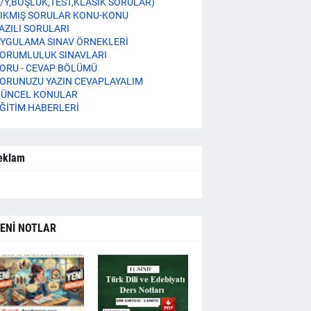
/Y,BOŞLUK,TEST,KLASİK SORULAR)
IKMIŞ SORULAR KONU-KONU
AZILI SORULARI
YGULAMA SINAV ÖRNEKLERİ
ORUMLULUK SINAVLARI
ORU - CEVAP BÖLÜMÜ
ORUNUZU YAZIN CEVAPLAYALIM
ÜNCEL KONULAR
ĞİTİM HABERLERİ
eklam
ENİ NOTLAR