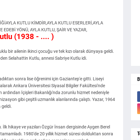
İĞİ
AYLA KUTLU KİMDİR,AYLA KUTLU ESERLERİ,AYLA
VE EDEBİ YÖNÜ, AYLA KUTLU, ŞAİR VE YAZAR,
tlu (1938 - .... )
 bir ailenin ikinci çocuğu ve tek kızı olarak dünyaya geldi.
en Selahattin Kutlu, annesi Sabriye Kutlu idi.
ıktan sonra lise öğrenimi için Gaziantep'e gitti. Liseyi
B
 alarak Ankara Üniversitesi Siyasal Bilgiler Fakültesi'nde
 ardından İçişleri Bakanlığı'nda zorunlu hizmet nedeniyle
izasyon gibi çeşitli uzmanlık alanlarında çalıştı. Yazar, 1964
 geldi.
. İlk hikaye ve yazıları Özgür İnsan dergisinde Aygen Berel
T
e tamamladı. 1980'de 20 yıllık hizmet süresi dolduktan sonra