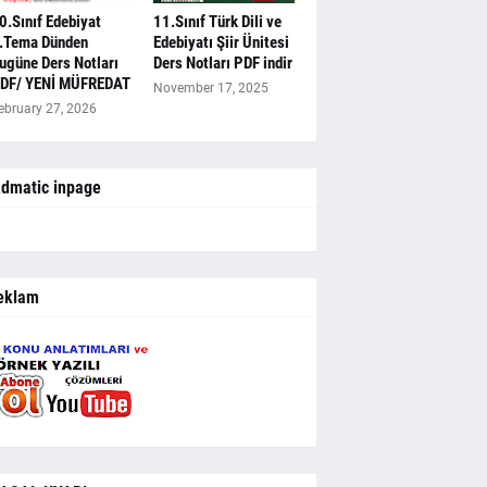
0.Sınıf Edebiyat
11.Sınıf Türk Dili ve
.Tema Dünden
Edebiyatı Şiir Ünitesi
ugüne Ders Notları
Ders Notları PDF indir
DF/ YENİ MÜFREDAT
November 17, 2025
ebruary 27, 2026
dmatic inpage
eklam