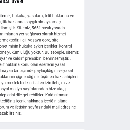
ASAL UYARI
itemiz, hukuka, yasalara, telif haklarına ve
işilik haklarına saygılı olmayı amaç
dinmiştir. Sitemiz, 5651 sayılı yasada
anımlanan yer sağlayıcı olarak hizmet
ermektedir. İlgili yasaya göre, site
önetiminin hukuka aykırı içerikleri kontrol
tme yükümlülüğü yoktur. Bu sebeple, sitemiz
uyar ve kaldır” prensibini benimsemiştir. .
elif hakkına konu olan eserlerin yasal
lmayan bir biçimde paylaşıldığını ve yasal
aklarının çiğnendiğini düşünen hak sahipleri
eya meslek birlikleri, sitemizin iletişim ve
osyal medya sayfalarından bize ulaşıp
aleplerini dile getirebilirler. Kaldırılmasını
stediğiniz içerik hakkında içeriğin altına
orum ve iletişim sayfasındaki mail adresine
azabilirsiniz.