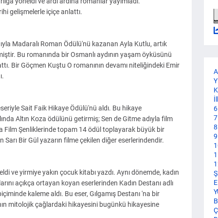
ığa yöneldi ve ardı ardına romanlar yayımladı.
i gelişmelerle içiçe anlattı.
ıyla Madaralı Roman Ödülü'nü kazanan Ayla Kutlu, artık
miştir. Bu romanında bir Osmanlı aydının yaşam öyküsünü
ttı. Bir Göçmen Kuştu O romanının devamı niteliğindeki Emir
A
ı.
Y
K
İ
eseriyle Sait Faik Hikaye Ödülü'nü aldı. Bu hikaye
6
7
lında Altın Koza ödülünü getirmiş; Sen de Gitme adıyla film
8
za Film Şenliklerinde topam 14 ödül toplayarak büyük bir
9
arı Bir Gül yazarın filme çekilen diğer eserlerindendir.
1
1
1
eldi ve yirmiye yakın çocuk kitabı yazdı. Aynı dönemde, kadın
Ş
E
nlarını açıkça ortayan koyan eserlerinden Kadın Destanı adlı
Y
çiminde kaleme aldı. Bu eser, Gılgamış Destanı 'na bir
B
nın mitolojik çağlardaki hikayesini bugünkü hikayesine
Ç