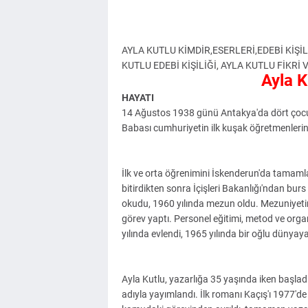
AYLA KUTLU KİMDİR,ESERLERİ,EDEBİ KİŞİL
KUTLU EDEBİ KİŞİLİĞİ, AYLA KUTLU FİKRİ 
Ayla Ku
HAYATI
14 Ağustos 1938 günü Antakya'da dört çocuklu
Babası cumhuriyetin ilk kuşak öğretmenlerind
İlk ve orta öğrenimini İskenderun'da tamamlad
bitirdikten sonra İçişleri Bakanlığı'ndan burs
okudu, 1960 yılında mezun oldu. Mezuniyetin
görev yaptı. Personel eğitimi, metod ve organ
yılında evlendi, 1965 yılında bir oğlu dünyaya
Ayla Kutlu, yazarlığa 35 yaşında iken başladı
adıyla yayımlandı. İlk romanı Kaçış'ı 1977'd