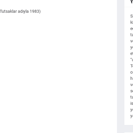
Y
Tutsaklar adıyla 1983)
S
k
e
t
v
y
e
“
T
o
h
v
s
t
i
y
y