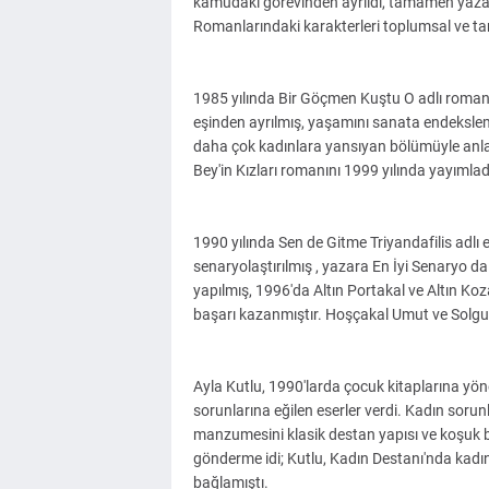
kamudaki görevinden ayrıldı, tamamen yazarl
Romanlarındaki karakterleri toplumsal ve tarih
1985 yılında Bir Göçmen Kuştu O adlı roman
eşinden ayrılmış, yaşamını sanata endeksle
daha çok kadınlara yansıyan bölümüyle anla
Bey'in Kızları romanını 1999 yılında yayımlad
1990 yılında Sen de Gitme Triyandafilis adlı 
senaryolaştırılmış , yazara En İyi Senaryo da
yapılmış, 1996'da Altın Portakal ve Altın Ko
başarı kazanmıştır. Hoşçakal Umut ve Solgun S
Ayla Kutlu, 1990'larda çocuk kitaplarına yön
sorunlarına eğilen eserler verdi. Kadın soru
manzumesini klasik destan yapısı ve koşuk bi
gönderme idi; Kutlu, Kadın Destanı'nda kadı
bağlamıştı.