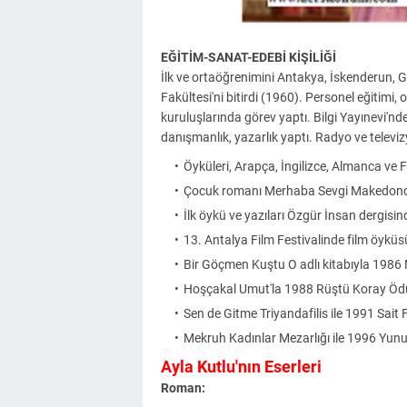
EĞİTİM-SANAT-EDEBİ KİŞİLİĞİ
İlk ve ortaöğrenimini Antakya, İskenderun, G
Fakültesi'ni bitirdi (1960). Personel eğitimi
kuruluşlarında görev yaptı. Bilgi Yayınevi'nd
danışmanlık, yazarlık yaptı. Radyo ve televiz
Öyküleri, Arapça, İngilizce, Almanca ve 
Çocuk romanı Merhaba Sevgi Makedonc
İlk öykü ve yazıları Özgür İnsan dergisi
13. Antalya Film Festivalinde film öyküsü
Bir Göçmen Kuştu O adlı kitabıyla 1986
Hoşçakal Umut'la 1988 Rüştü Koray Ödü
Sen de Gitme Triyandafilis ile 1991 Sait 
Mekruh Kadınlar Mezarlığı ile 1996 Yun
Ayla Kutlu'nın Eserleri
Roman: