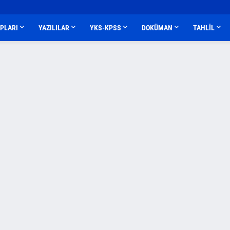
APLARI
YAZILILAR
YKS-KPSS
DOKÜMAN
TAHLİL