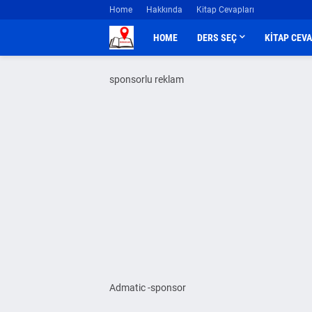
Home
Hakkında
Kitap Cevapları
HOME
DERS SEÇ
KİTAP CEV
sponsorlu reklam
Admatic -sponsor