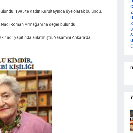
D
Ç
 bulundu, 1995'te Kadın Kurultayında üye olarak bulundu.
Y
U
S
us Nadi Roman Armağanı'na değer bulundu.
S
S
Eskir adlı yapıtında anlatmıştır. Yaşamını Ankara'da
G
E
r
Y