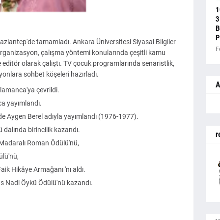
1
3
B
P
aziantep'de tamamladı. Ankara Üniversitesi Siyasal Bilgiler
F
, organizasyon, çalışma yöntemi konularında çeşitli kamu
e editör olarak çalıştı. TV çocuk programlarında senaristlik,
yonlara sohbet köşeleri hazırladı.
A
Flamanca'ya çevrildi.
a yayımlandı.
nde Aygen Berel adıyla yayımlandı (1976-1977).
 dalında birincilik kazandı.
r
 Madaralı Roman Ödülü'nü,
lü'nü,
Faik Hikâye Armağanı 'nı aldı.
us Nadi Öykü Ödülü'nü kazandı.