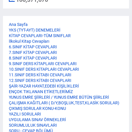
Ana Sayfa
YKS (TYT-AYT) DENEMELERİ
KİTAP CEVAPLARI-TÜM SINIFLAR
İlkokul Kitap Cevapları
6.SINIF KİTAP CEVAPLARI
7.SINIF KİTAP CEVAPLARI
8.SINIF KİTAP CEVAPLARI
9.SINIF DERS KİTAPLARI CEVAPLARI
10.SINIF DERS KİTAPLARI CEVAPLARI
11.SINIF DERS KİTABI CEVAPLARI
12.SINIF DERS KİTABI CEVAPLARI
ŞAİR-YAZAR HAYAT,EDEBİ KİŞİLİKLERİ
ENÇOK TIKLANAN ETİKETLERİMİZ
YUNUS EMRE ŞİİRLERİ / YUNUS EMRE BÜTÜN ŞİİRLERİ
ÇALIŞMA KAĞITLARI ( D/Y,BOŞLUK,TEST,KLASİK SORULAR)
ÇIKMIŞ SORULAR KONU-KONU
YAZILI SORULARI
UYGULAMA SINAV ÖRNEKLERİ
SORUMLULUK SINAVLARI
SORU - CEVAP BÖLÜMÜ