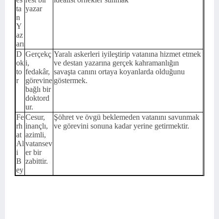
ta
yazar
n
Y
az
arı
D
Gerçekç
Yaralı askerleri iyileştirip vatanına hizmet etmek
ok
i,
ve destan yazarına gerçek kahramanlığın
to
fedakâr,
savaşta canını ortaya koyanlarda olduğunu
r
görevine
göstermek.
bağlı bir
doktord
ur.
Fe
Cesur,
Şöhret ve övgü beklemeden vatanını savunmak
rh
inançlı,
ve görevini sonuna kadar yerine getirmektir.
at
azimli,
Al
vatansev
i
er bir
B
zabittir.
ey