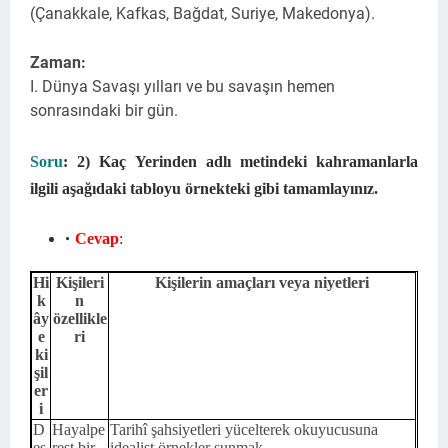
(Çanakkale, Kafkas, Bağdat, Suriye, Makedonya).
Zaman:
I. Dünya Savaşı yılları ve bu savaşın hemen
sonrasındaki bir gün.
Soru
: 2) Kaç Yerinden adlı metindeki kahramanlarla
ilgili aşağıdaki tabloyu örnekteki gibi tamamlayınız.
Cevap
:
Hi
Kişileri
Kişilerin amaçları veya niyetleri
k
n
ây
özellikle
e
ri
ki
şil
er
i
D
Hayalpe
Tarihî şahsiyetleri yücelterek okuyucusuna
es
rest bir
idealist örnekler sunmak