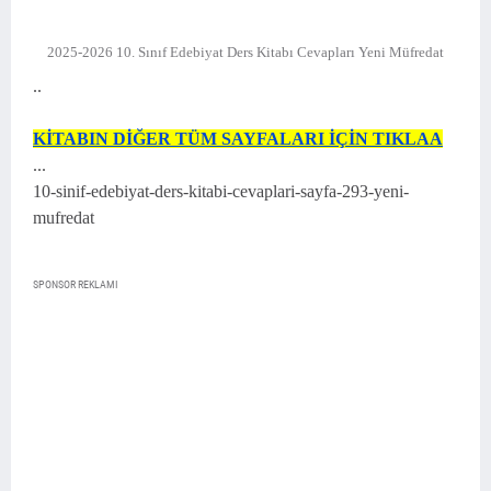
2025-2026 10. Sınıf Edebiyat Ders Kitabı Cevapları Yeni Müfredat
..
KİTABIN DİĞER TÜM SAYFALARI İÇİN TIKLAA
...
10-sinif-edebiyat-ders-kitabi-cevaplari-sayfa-293-yeni-
mufredat
SPONSOR REKLAMI