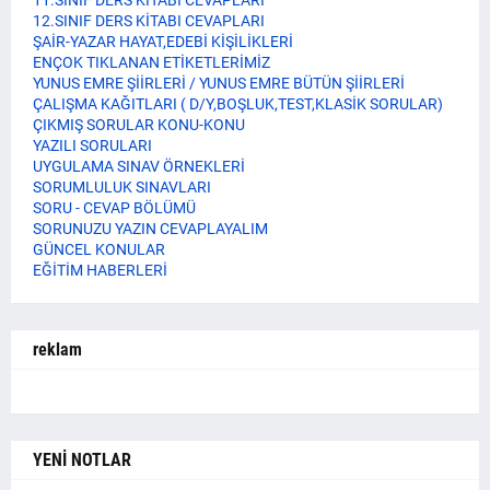
11.SINIF DERS KİTABI CEVAPLARI
12.SINIF DERS KİTABI CEVAPLARI
ŞAİR-YAZAR HAYAT,EDEBİ KİŞİLİKLERİ
ENÇOK TIKLANAN ETİKETLERİMİZ
YUNUS EMRE ŞİİRLERİ / YUNUS EMRE BÜTÜN ŞİİRLERİ
ÇALIŞMA KAĞITLARI ( D/Y,BOŞLUK,TEST,KLASİK SORULAR)
ÇIKMIŞ SORULAR KONU-KONU
YAZILI SORULARI
UYGULAMA SINAV ÖRNEKLERİ
SORUMLULUK SINAVLARI
SORU - CEVAP BÖLÜMÜ
SORUNUZU YAZIN CEVAPLAYALIM
GÜNCEL KONULAR
EĞİTİM HABERLERİ
reklam
YENİ NOTLAR