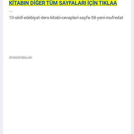
KİTABIN DİĞER TÜM SAYFALARI İÇİN TIKLAA
...
10-sinif-edebiyat-ders-kitabi-cevaplari-sayfa-58-yeni-mufredat
SPONSOR REKLAMI