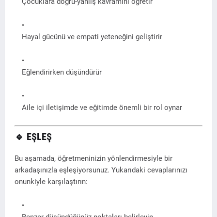
Çocuklara doğru-yanlış kavramını öğretir
Hayal gücünü ve empati yeteneğini geliştirir
Eğlendirirken düşündürür
Aile içi iletişimde ve eğitimde önemli bir rol oynar
🔹
EŞLEŞ
Bu aşamada, öğretmeninizin yönlendirmesiyle bir
arkadaşınızla eşleşiyorsunuz. Yukarıdaki cevaplarınızı
onunkiyle karşılaştırın:
Benzer düşündüğünüz noktaları belirleyin