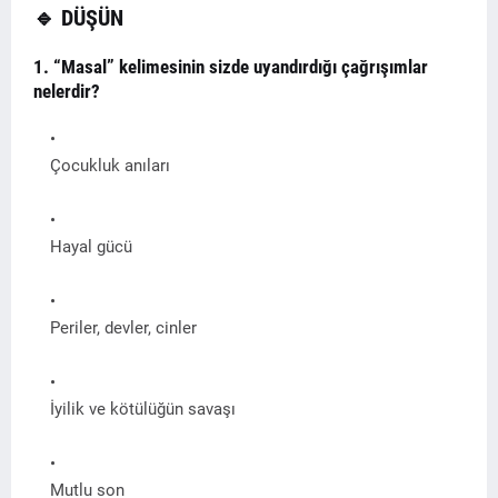
🔹
DÜŞÜN
1. “Masal” kelimesinin sizde uyandırdığı çağrışımlar
nelerdir?
Çocukluk anıları
Hayal gücü
Periler, devler, cinler
İyilik ve kötülüğün savaşı
Mutlu son