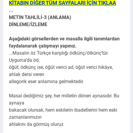
KİTABIN DİĞER TÜM SAYFALARI İÇİN TIKLAA
...
METİN TAHLİLİ-3 (ANLAMA)
DİNLEME/İZLEME
Aşağıdaki görsellerden ve masalla ilgili tanımlardan
faydalanarak çalışmayı yapınız.
...
Masalın öz Türkçe karşılığı ödkünç/ötkünç‘tür.
Uygurca’da öd,
öğüt; ödkünç ise, öğüt verici ad, öğüt verici hikâye,
ahlak dersi veren
allegorik eser anlamına gelmektedir.
Masal dediğimiz şey, her milletin dönen aynasıdır. Bu
aynaya
bakacak olursak, hem eskilerin ibadetlerini hem eski
zamanlarımızın
ahlakını da görmüş oluruz