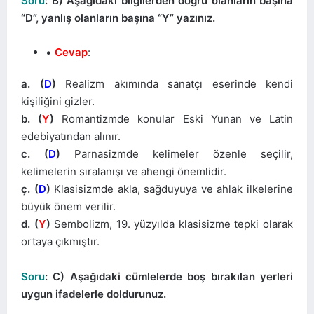
Soru
: B) Aşağıdaki bilgilerden doğru olanların başına
“D”, yanlış olanların başına “Y” yazınız.
Cevap
:
a. (
D
)
Realizm akımında sanatçı eserinde kendi
kişiliğini gizler.
b. (
Y
)
Romantizmde konular Eski Yunan ve Latin
edebiyatından alınır.
c. (
D
)
Parnasizmde kelimeler özenle seçilir,
kelimelerin sıralanışı ve ahengi önemlidir.
ç. (
D
)
Klasisizmde akla, sağduyuya ve ahlak ilkelerine
büyük önem verilir.
d. (
Y
)
Sembolizm, 19. yüzyılda klasisizme tepki olarak
ortaya çıkmıştır.
Soru
: C) Aşağıdaki cümlelerde boş bırakılan yerleri
uygun ifadelerle doldurunuz.