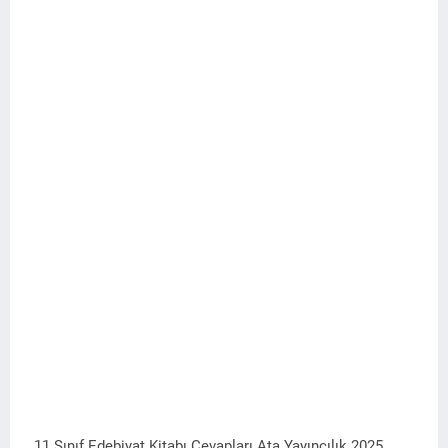
11.Sınıf Edebiyat Kitabı Cevapları Ata Yayıncılık 2025