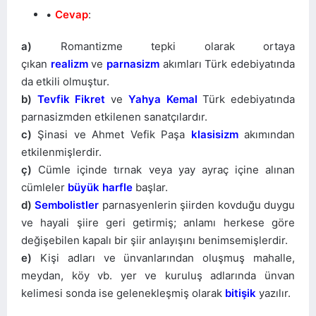
Cevap
:
a)
Romantizme tepki olarak ortaya
çıkan
realizm
ve
parnasizm
akımları Türk edebiyatında
da etkili olmuştur.
b)
Tevfik Fikret
ve
Yahya Kemal
Türk edebiyatında
parnasizmden etkilenen sanatçılardır.
c)
Şinasi ve Ahmet Vefik Paşa
klasisizm
akımından
etkilenmişlerdir.
ç)
Cümle içinde tırnak veya yay ayraç içine alınan
cümleler
büyük harfle
başlar.
d)
Sembolistler
parnasyenlerin şiirden kovduğu duygu
ve hayali şiire geri getirmiş; anlamı herkese göre
değişebilen kapalı bir şiir anlayışını benimsemişlerdir.
e)
Kişi adları ve ünvanlarından oluşmuş mahalle,
meydan, köy vb. yer ve kuruluş adlarında ünvan
kelimesi sonda ise gelenekleşmiş olarak
bitişik
yazılır.