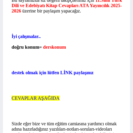
Bu sayfamızda siz değerli takipçilerimiz için
11.Sınıf Türk
Dili ve Edebiyatı Kitap Cevapları ATA Yayıncılık
2025-
2026
üzerine bir paylaşım yapacağız.
İyi çalışmalar..
doğru konum=
derskonum
destek olmak için lütfen LİNK paylaşınız
CEVAPLAR AŞAĞIDA
Sizde eğer bize ve tüm eğitim camiasına yardımcı olmak
adına hazırladığınız yazılıları-notları-soruları-videoları