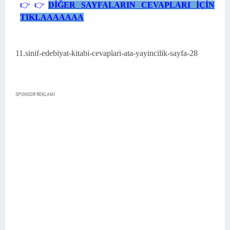
👉
👉
DİĞER SAYFALARIN CEVAPLARI İÇ
İ
N
TIKLAAAAAAA
11.sinif-edebiyat-kitabi-cevaplari-ata-yayincilik-sayfa-28
SPONSOR REKLAMI