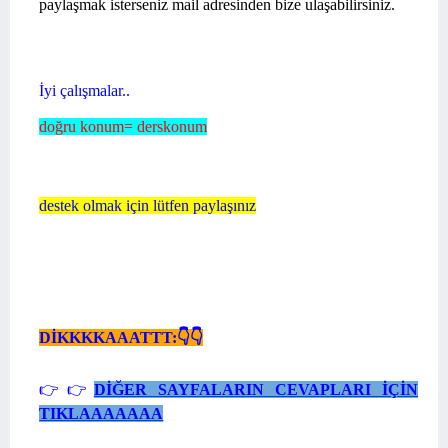
paylaşmak isterseniz mail adresinden bize ulaşabilirsiniz.
İyi çalışmalar..
doğru konum= derskonum
destek olmak için lütfen paylaşınız
DİKKKKAAATTT:
👇👇
👉
👉
DİĞER SAYFALARIN CEVAPLARI İÇ
İ
N
TIKLAAAAAAA