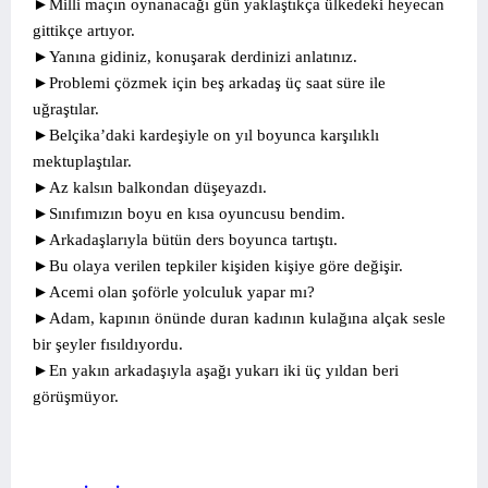
►Milli maçın oynanacağı gün yaklaştıkça ülkedeki heyecan
gittikçe artıyor.
►Yanına gidiniz, konuşarak derdinizi anlatınız.
►Problemi çözmek için beş arkadaş üç saat süre ile
uğraştılar.
►Belçika’daki kardeşiyle on yıl boyunca karşılıklı
mektuplaştılar.
►Az kalsın balkondan düşeyazdı.
►Sınıfımızın boyu en kısa oyuncusu bendim.
►Arkadaşlarıyla bütün ders boyunca tartıştı.
►Bu olaya verilen tepkiler kişiden kişiye göre değişir.
►Acemi olan şoförle yolculuk yapar mı?
►Adam, kapının önünde duran kadının kulağına alçak sesle
bir şeyler fısıldıyordu.
►En yakın arkadaşıyla aşağı yukarı iki üç yıldan beri
görüşmüyor.