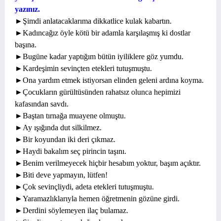
yazınız.
►Şimdi anlatacaklarıma dikkatlice kulak kabartın.
►Kadıncağız öyle kötü bir adamla karşılaşmış ki dostlar
başına.
►Bugüne kadar yaptığım bütün iyiliklere göz yumdu.
►Kardeşimin sevinçten etekleri tutuşmuştu.
►Ona yardım etmek istiyorsan elinden geleni ardına koyma.
►Çocukların gürültüsünden rahatsız olunca hepimizi
kafasından savdı.
►Baştan tırnağa muayene olmuştu.
►Ay ışığında dut silkilmez.
►Bir koyundan iki deri çıkmaz.
►Haydi bakalım seç pirincin taşını.
►Benim verilmeyecek hiçbir hesabım yoktur, başım açıktır.
►Biti deve yapmayın, lütfen!
►Çok sevinçliydi, adeta etekleri tutuşmuştu.
►Yaramazlıklarıyla hemen öğretmenin gözüne girdi.
►Derdini söylemeyen ilaç bulamaz.