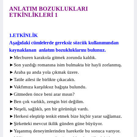
ANLATIM BOZUKLUKLARI
ETKİNLİKLERİ 1
1.ETKİNLİK
Aşağıdaki cümlelerde gereksiz sözcük kullanımından
kaynaklanan anlatım bozukluklarını bulunuz.
►Mecburen karakola gitmek zorunda kaldık.
►Son yazdığı romanına isim bulmakta bir hayli zorlanmış.
►Araba şu anda yola çıkmak üzere.
►Tatile ailesi ile birlikte çıkacaktı.
►Vakfımıza karşılıksız bağışta bulundu.
►Gitmeden önce beni arar mısın?
►Ben çok varlıklı, zengin biri değilim.
►Neşeli, sağlıklı, şen bir görünüşü vardı.
►Herkesi eleştirip tenkit etmek bize hiçbir yarar sağlamaz.
►Şirketteki mevcut ikilik günden güne büyüyor.
►Yaşanmış deneyimlerinden hareketle bu sonuca varıyor.