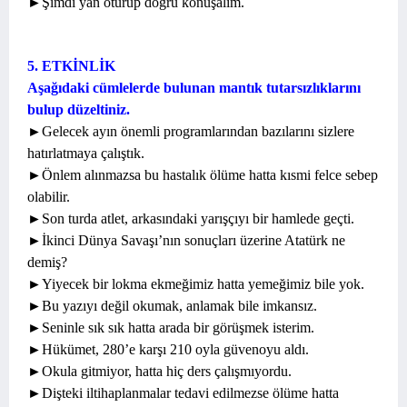
►Şimdi yan oturup doğru konuşalım.
5. ETKİNLİK
Aşağıdaki cümlelerde bulunan mantık tutarsızlıklarını
bulup düzeltiniz.
►Gelecek ayın önemli programlarından bazılarını sizlere
hatırlatmaya çalıştık.
►Önlem alınmazsa bu hastalık ölüme hatta kısmi felce sebep
olabilir.
►Son turda atlet, arkasındaki yarışçıyı bir hamlede geçti.
►İkinci Dünya Savaşı’nın sonuçları üzerine Atatürk ne
demiş?
►Yiyecek bir lokma ekmeğimiz hatta yemeğimiz bile yok.
►Bu yazıyı değil okumak, anlamak bile imkansız.
►Seninle sık sık hatta arada bir görüşmek isterim.
►Hükümet, 280’e karşı 210 oyla güvenoyu aldı.
►Okula gitmiyor, hatta hiç ders çalışmıyordu.
►Dişteki iltihaplanmalar tedavi edilmezse ölüme hatta