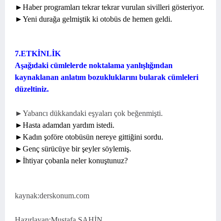
►Haber programları tekrar tekrar vurulan sivilleri gösteriyor.
►Yeni durağa gelmiştik ki otobüs de hemen geldi.
7.ETKİNLİK
Aşağıdaki cümlelerde noktalama yanlışlığından
kaynaklanan anlatım bozukluklarını bularak cümleleri
düzeltiniz.
►Yabancı dükkandaki eşyaları çok beğenmişti.
►Hasta adamdan yardım istedi.
►Kadın şoföre otobüsün nereye gittiğini sordu.
►Genç sürücüye bir şeyler söylemiş.
►İhtiyar çobanla neler konuştunuz?
kaynak:derskonum.com
Hazırlayan:Mustafa ŞAHİN