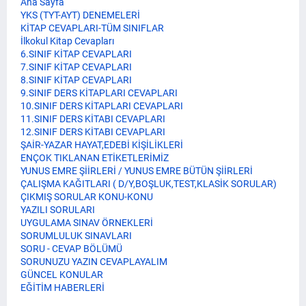
Ana Sayfa
YKS (TYT-AYT) DENEMELERİ
KİTAP CEVAPLARI-TÜM SINIFLAR
İlkokul Kitap Cevapları
6.SINIF KİTAP CEVAPLARI
7.SINIF KİTAP CEVAPLARI
8.SINIF KİTAP CEVAPLARI
9.SINIF DERS KİTAPLARI CEVAPLARI
10.SINIF DERS KİTAPLARI CEVAPLARI
11.SINIF DERS KİTABI CEVAPLARI
12.SINIF DERS KİTABI CEVAPLARI
ŞAİR-YAZAR HAYAT,EDEBİ KİŞİLİKLERİ
ENÇOK TIKLANAN ETİKETLERİMİZ
YUNUS EMRE ŞİİRLERİ / YUNUS EMRE BÜTÜN ŞİİRLERİ
ÇALIŞMA KAĞITLARI ( D/Y,BOŞLUK,TEST,KLASİK SORULAR)
ÇIKMIŞ SORULAR KONU-KONU
YAZILI SORULARI
UYGULAMA SINAV ÖRNEKLERİ
SORUMLULUK SINAVLARI
SORU - CEVAP BÖLÜMÜ
SORUNUZU YAZIN CEVAPLAYALIM
GÜNCEL KONULAR
EĞİTİM HABERLERİ