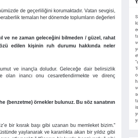
Y
ünümüzde de geçerliliğini korumaktadır. Vatan sevgisi,
S
beraberlik temaları her dönemde toplumların değerleri
k
e
t
sıl ve ne zaman geleceğini bilmeden / güzel, rahat
v
sözü edilen kişinin ruh durumu hakkında neler
y
e
“
T
mut ve inançla doludur. Geleceğe dair belirsizlik
o
e olan inancı onu cesaretlendirmekte ve direnç
h
v
s
t
he (benzetme) örnekler bulunuz. Bu söz sanatının
i
y
y
z’e bir kısrak başı gibi uzanan bu memleket bizim.”
üstünde yaylanarak ve karanlıkta akan bir yıldız gibi