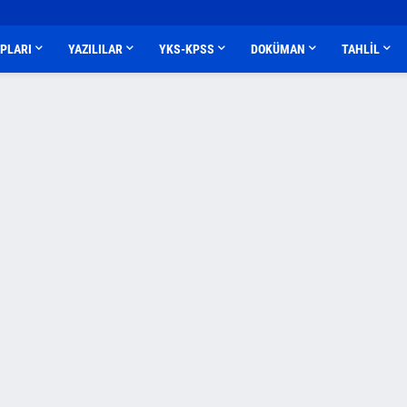
APLARI
YAZILILAR
YKS-KPSS
DOKÜMAN
TAHLİL