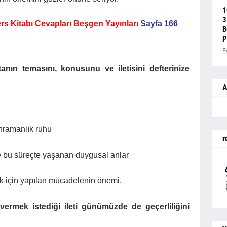
1
3
Ders Kitabı Cevapları Beşgen Yayınları
Sayfa 166
B
P
F
ın temasını, konusunu ve iletisini defterinize
A
ahramanlık ruhu
r
ve bu süreçte yaşanan duygusal anlar
ık için yapılan mücadelenin önemi.
vermek istediği ileti günümüzde de geçerliliğini