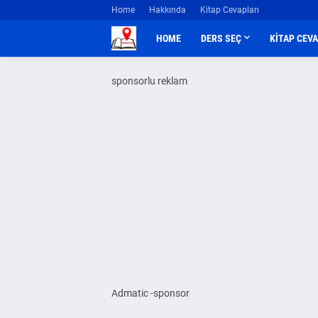
Home
Hakkında
Kitap Cevapları
HOME
DERS SEÇ
KİTAP CEV
sponsorlu reklam
Admatic -sponsor