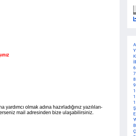
A
Y
ınız
K
İ
6
7
8
9
1
1
1
a yardımcı olmak adına hazırladığınız yazılıları-
Ş
terseniz mail adresinden bize ulaşabilirsiniz.
E
Y
B
Ç