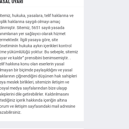
ASAL UYARI
itemiz, hukuka, yasalara, telif haklarına ve
işilik haklarına saygılı olmayı amaç
dinmiştir. Sitemiz, 5651 sayılı yasada
anımlanan yer sağlayıcı olarak hizmet
ermektedir. İlgili yasaya göre, site
önetiminin hukuka aykırı içerikleri kontrol
tme yükümlülüğü yoktur. Bu sebeple, sitemiz
uyar ve kaldır” prensibini benimsemiştir. .
elif hakkına konu olan eserlerin yasal
lmayan bir biçimde paylaşıldığını ve yasal
aklarının çiğnendiğini düşünen hak sahipleri
eya meslek birlikleri, sitemizin iletişim ve
osyal medya sayfalarından bize ulaşıp
aleplerini dile getirebilirler. Kaldırılmasını
stediğiniz içerik hakkında içeriğin altına
orum ve iletişim sayfasındaki mail adresine
azabilirsiniz.