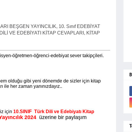
RI BEŞGEN YAYINCILIK, 10. Sınıf EDEBİYAT
DİLİ VE EDEBİYATI KİTAP CEVAPLARI, KİTAP
syen-öğretmen-öğrenci-edebiyat sever takipçileri.
B
m olduğu gibi yeni dönemde de sizler için kitap
arı ile her zaman yanınızdayız..
iz için
10.SINIF
Türk Dili ve Edebiyatı Kitap
ayıncılık 2024
üzerine bir paylaşım
T