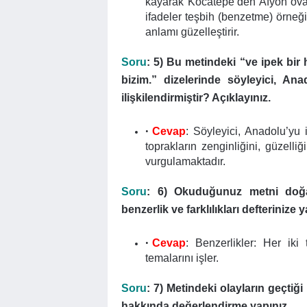
kayarak Kocatepe’den Afyon ovası
ifadeler teşbih (benzetme) örneğid
anlamı güzelleştirir.
Soru
: 5) Bu metindeki “ve ipek bir
bizim.” dizelerinde söyleyici, An
ilişkilendirmiştir? Açıklayınız.
Cevap
: Söyleyici, Anadolu’yu 
toprakların zenginliğini, güzell
vurgulamaktadır.
Soru
: 6) Okuduğunuz metni doğal
benzerlik ve farklılıkları defterinize y
Cevap
: Benzerlikler: Her iki
temalarını işler.
Soru
: 7) Metindeki olayların geçtiğ
hakkında değerlendirme yapınız.