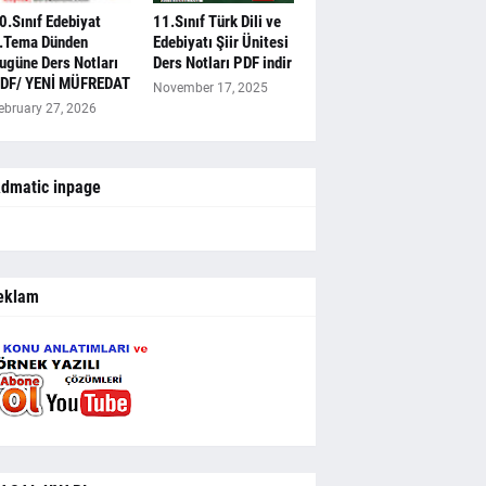
0.Sınıf Edebiyat
11.Sınıf Türk Dili ve
.Tema Dünden
Edebiyatı Şiir Ünitesi
ugüne Ders Notları
Ders Notları PDF indir
DF/ YENİ MÜFREDAT
November 17, 2025
ebruary 27, 2026
dmatic inpage
eklam