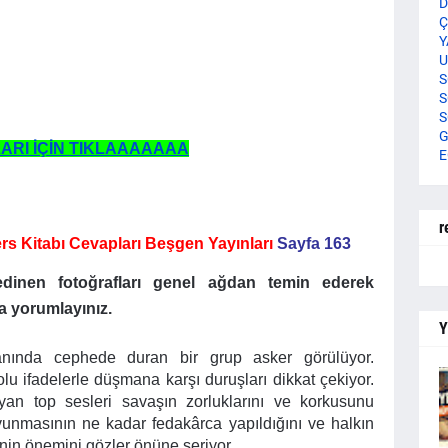
D
Ç
Y
U
S
S
S
G
ARI İÇİN TIKLAAAAAAA
E
r
Ders Kitabı Cevapları Beşgen Yayınları
Sayfa 163
edinen fotoğrafları genel ağdan temin ederek
da yorumlayınız.
Y
lanında cephede duran bir grup asker görülüyor.
olu ifadelerle düşmana karşı duruşları dikkat çekiyor.
n top sesleri savaşın zorluklarını ve korkusunu
vunmasının ne kadar fedakârca yapıldığını ve halkın
nin önemini gözler önüne seriyor.