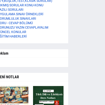
/Y,BOŞLUK,TEST,KLASİK SORULAR)
IKMIŞ SORULAR KONU-KONU
AZILI SORULARI
YGULAMA SINAV ÖRNEKLERİ
ORUMLULUK SINAVLARI
ORU - CEVAP BÖLÜMÜ
ORUNUZU YAZIN CEVAPLAYALIM
ÜNCEL KONULAR
ĞİTİM HABERLERİ
eklam
ENİ NOTLAR