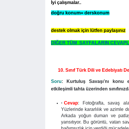
İyi çalışmalar..
doğru konum= derskonum
destek olmak için lütfen paylaşınız
DİĞER TÜM SAYFALARIN CEVAPL
10. Sınıf Türk Dili ve Edebiyatı 
Soru
: Kurtuluş Savaşı’nı konu 
etkileşimli tahta üzerinden sınıfınız
Cevap
: Fotoğrafta, savaş a
Yüzlerinde kararlılık ve azimle d
Arkada yoğun duman ve patlaya
yansıtıyor. Bu görüntü, vatan sa
bağımsızlık için verdiği mücadele