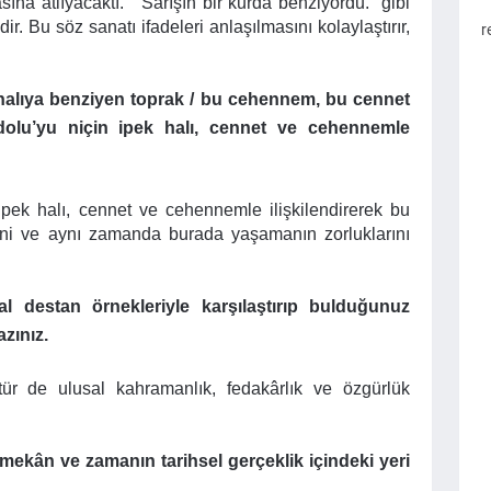
na atlıyacaktı.” “Sarışın bir kurda benziyordu.” gibi
ir. Bu söz sanatı ifadeleri anlaşılmasını kolaylaştırır,
r
 halıya benziyen toprak / bu cehennem, bu cennet
adolu’yu niçin ipek halı, cennet ve cehennemle
ipek halı, cennet ve cehennemle ilişkilendirerek bu
iğini ve aynı zamanda burada yaşamanın zorluklarını
 destan örnekleriyle karşılaştırıp bulduğunuz
azınız.
 tür de ulusal kahramanlık, fedakârlık ve özgürlük
i mekân ve zamanın tarihsel gerçeklik içindeki yeri