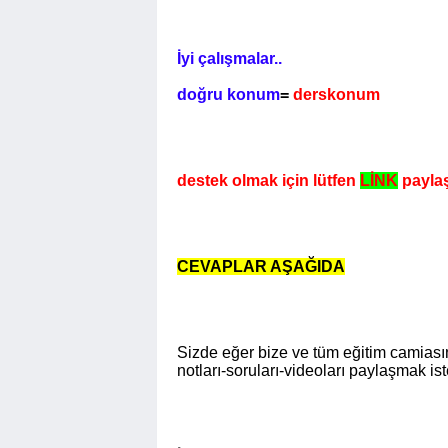
İyi çalışmalar..
doğru konum
=
derskonum
destek olmak için lütfen
LİNK
paylaş
CEVAPLAR AŞAĞIDA
Sizde eğer bize ve tüm eğitim camiasın
notları-soruları-videoları paylaşmak is