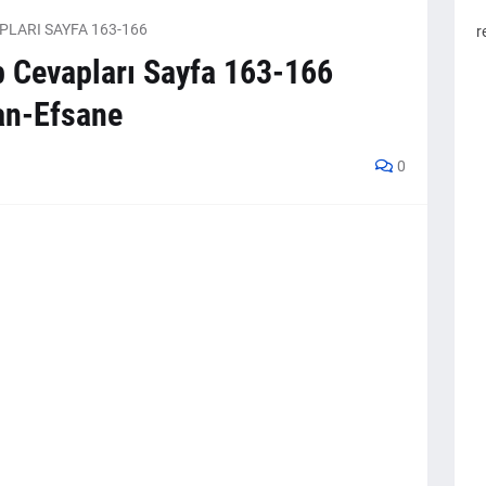
APLARI SAYFA 163-166
r
p Cevapları Sayfa 163-166
an-Efsane
0