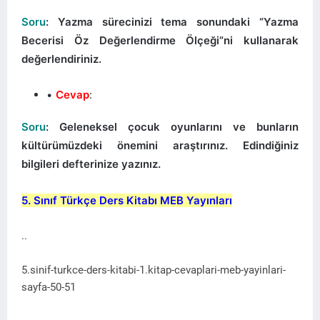
Soru
: Yazma sürecinizi tema sonundaki “Yazma
Becerisi Öz Değerlendirme Ölçeği”ni kullanarak
değerlendiriniz.
Cevap
:
Soru
: Geleneksel çocuk oyunlarını ve bunların
kültürümüzdeki önemini araştırınız. Edindiğiniz
bilgileri defterinize yazınız.
5. Sınıf Türkçe Ders Kitabı MEB Yayınları
..
5.sinif-turkce-ders-kitabi-1.kitap-cevaplari-meb-yayinlari-
sayfa-50-51