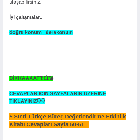
ulaşabilirsiniz.
İyi çalışmalar..
doğru konum= derskonum
DİKKAAAATT:💥💣
CEVAPLAR İÇİN SAYFALARIN ÜZERİNE
TIKLAYINIZ👇👇
5.Sınıf Türkçe Süreç Değerlendirme Etkinlik
Kitabı Cevapları Sayfa 50-51