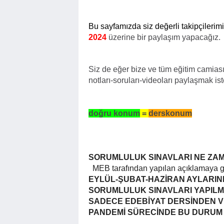
Bu sayfamızda siz değerli takipçilerimi
2024
üzerine bir paylaşım yapacağız.
Siz de eğer bize ve tüm eğitim camiası
notları-soruları-videoları paylaşmak is
doğru konum
=
derskonum
SORUMLULUK SINAVLARI NE ZA
MEB tarafından yapılan açıklamaya g
EYLÜL-ŞUBAT-HAZİRAN AYLARIN
SORUMLULUK SINAVLARI YAPIL
SADECE EDEBİYAT DERSİNDEN VE
PANDEMİ SÜRECİNDE BU DURUM 