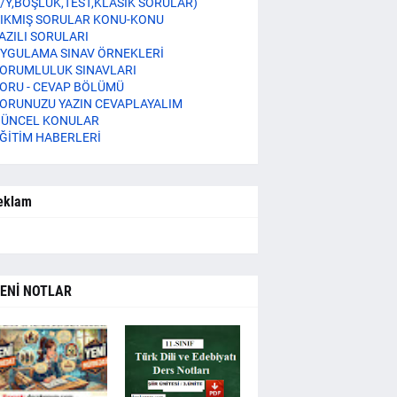
/Y,BOŞLUK,TEST,KLASİK SORULAR)
IKMIŞ SORULAR KONU-KONU
AZILI SORULARI
YGULAMA SINAV ÖRNEKLERİ
ORUMLULUK SINAVLARI
ORU - CEVAP BÖLÜMÜ
ORUNUZU YAZIN CEVAPLAYALIM
ÜNCEL KONULAR
ĞİTİM HABERLERİ
eklam
ENİ NOTLAR