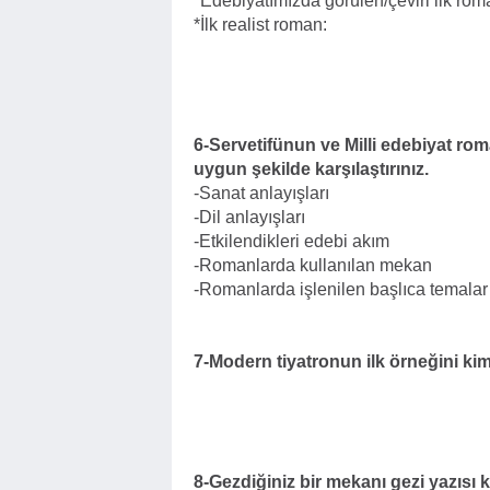
*Edebiyatımızda görülen/çeviri ilk rom
*İlk realist roman:
6-Servetifünun ve Milli edebiyat roma
uygun şekilde karşılaştırınız.
-Sanat anlayışları
-Dil anlayışları
-Etkilendikleri edebi akım
-Romanlarda kullanılan mekan
-Romanlarda işlenilen başlıca temalar
7-Modern tiyatronun ilk örneğini kim
8-Gezdiğiniz bir mekanı gezi yazısı k