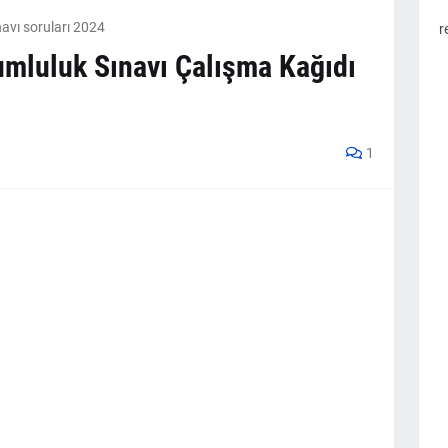
navı soruları 2024
r
umluluk Sınavı Çalışma Kağıdı
1