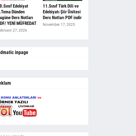
0.Sınıf Edebiyat
11.Sınıf Türk Dili ve
.Tema Dünden
Edebiyatı Şiir Ünitesi
ugüne Ders Notları
Ders Notları PDF indir
DF/ YENİ MÜFREDAT
November 17, 2025
ebruary 27, 2026
dmatic inpage
eklam