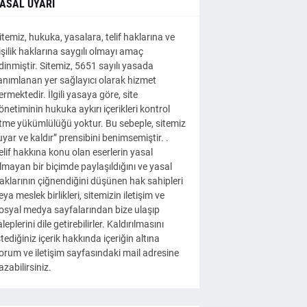
ASAL UYARI
itemiz, hukuka, yasalara, telif haklarına ve
işilik haklarına saygılı olmayı amaç
dinmiştir. Sitemiz, 5651 sayılı yasada
anımlanan yer sağlayıcı olarak hizmet
ermektedir. İlgili yasaya göre, site
önetiminin hukuka aykırı içerikleri kontrol
tme yükümlülüğü yoktur. Bu sebeple, sitemiz
uyar ve kaldır” prensibini benimsemiştir. .
elif hakkına konu olan eserlerin yasal
lmayan bir biçimde paylaşıldığını ve yasal
aklarının çiğnendiğini düşünen hak sahipleri
eya meslek birlikleri, sitemizin iletişim ve
osyal medya sayfalarından bize ulaşıp
aleplerini dile getirebilirler. Kaldırılmasını
stediğiniz içerik hakkında içeriğin altına
orum ve iletişim sayfasındaki mail adresine
azabilirsiniz.