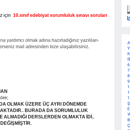
z için
10.sınıf edebiyat sorumluluk sınavı soruları
na yardımcı olmak adına hazırladığınız yazılıları-
A
terseniz mail adresinden bize ulaşabilirsiniz.
Y
K
İ
6
7
8
9
1
MAN
1
öre;
1
Ş
DA OLMAK ÜZERE ÜÇ AYRI DÖNEMDE
E
MAKTADIR.. BURADA DA SORUMLULUK
Y
 ALMADIĞI DERSLERDEN OLMAKTA İDİ..
B
DEĞİŞMİŞTİR.
Ç