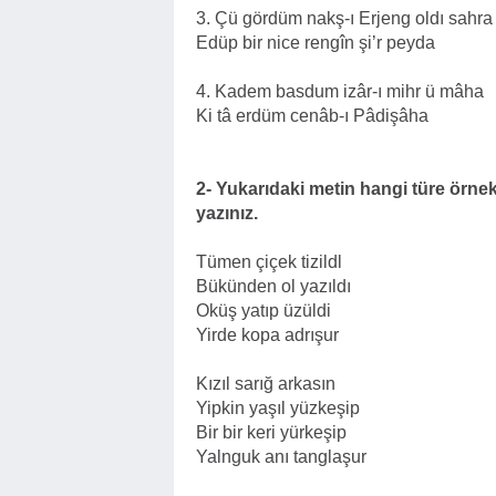
3. Çü gördüm nakş-ı Erjeng oldı sahra
Edüp bir nice rengîn şi’r peyda
4. Kadem basdum izâr-ı mihr ü mâha
Ki tâ erdüm cenâb-ı Pâdişâha
2- Yukarıdaki metin hangi türe örnekt
yazınız.
Tümen çiçek tizildl
Bükünden ol yazıldı
Oküş yatıp üzüldi
Yirde kopa adrışur
Kızıl sarığ arkasın
Yipkin yaşıl yüzkeşip
Bir bir keri yürkeşip
Yalnguk anı tanglaşur