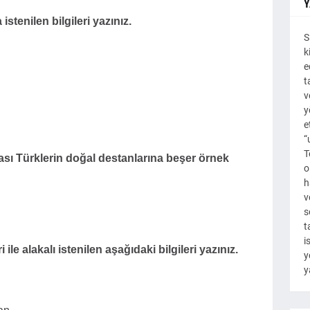
Y
 istenilen bilgileri yazınız.
S
k
e
t
v
y
e
“
T
ası Türklerin doğal destanlarına beşer örnek
o
h
v
s
t
i
le alakalı istenilen aşağıdaki bilgileri yazınız.
y
y