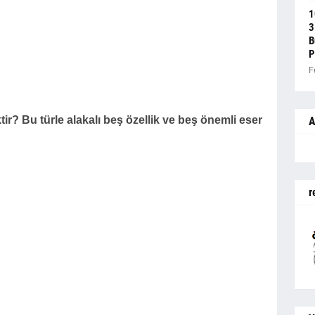
1
3
B
P
F
ir? Bu türle alakalı beş özellik ve beş önemli eser
A
r