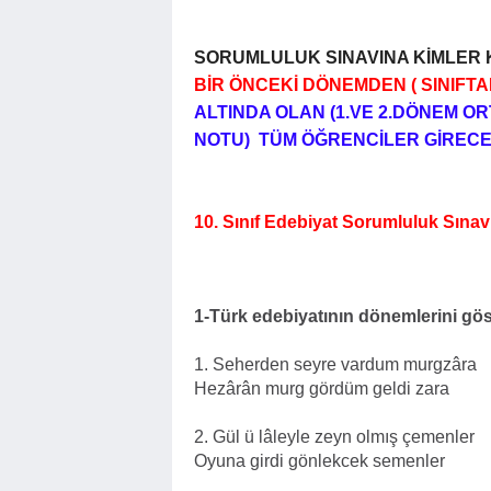
SORUMLULUK SINAVINA KİMLER 
BİR ÖNCEKİ DÖNEMDEN ( SINIFT
ALTINDA OLAN (1.VE 2.DÖNEM 
NOTU) TÜM ÖĞRENCİLER GİREC
10. Sınıf Edebiyat Sorumluluk Sına
1-Türk edebiyatının dönemlerini göst
1. Seherden seyre vardum murgzâra
Hezârân murg gördüm geldi zara
2. Gül ü lâleyle zeyn olmış çemenler
Oyuna girdi gönlekcek semenler