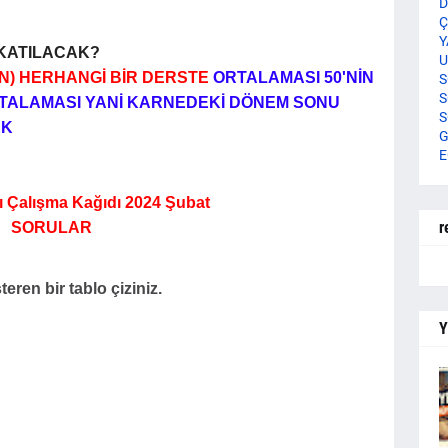
D
Ç
Y
KATILACAK?
U
AN) HERHANGİ BİR DERSTE
ORTALAMASI 50'NİN
S
S
ORTALAMASI YANİ KARNEDEKİ DÖNEM SONU
S
EK
G
E
vı Çalışma Kağıdı 2024 Şubat
r
SORULAR
eren bir tablo çiziniz.
Y