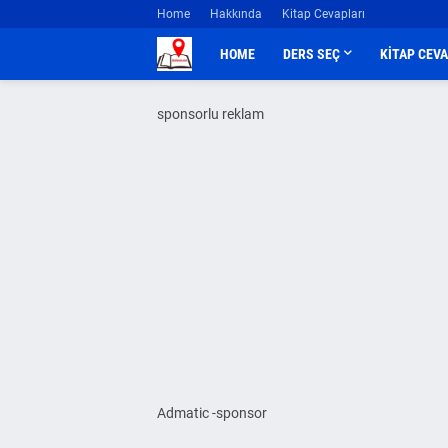
Home
Hakkında
Kitap Cevapları
HOME
DERS SEÇ
KİTAP CEV
sponsorlu reklam
Admatic -sponsor