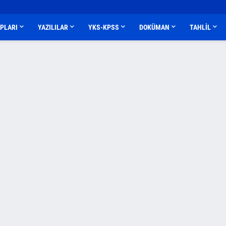
APLARI
YAZILILAR
YKS-KPSS
DOKÜMAN
TAHLİL