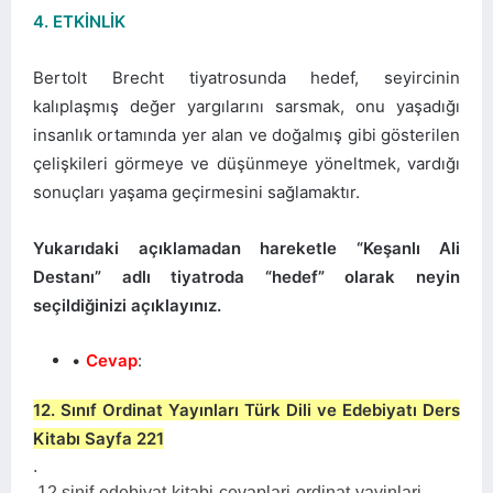
4. ETKİNLİK
Bertolt Brecht tiyatrosunda hedef, seyircinin
kalıplaşmış değer yargılarını sarsmak, onu yaşadığı
insanlık ortamında yer alan ve doğalmış gibi gösterilen
çelişkileri görmeye ve düşünmeye yöneltmek, vardığı
sonuçları yaşama geçirmesini sağlamaktır.
Yukarıdaki açıklamadan hareketle “Keşanlı Ali
Destanı” adlı tiyatroda “hedef” olarak neyin
seçildiğinizi açıklayınız.
Cevap
:
12. Sınıf Ordinat Yayınları Türk Dili ve Edebiyatı Ders
Kitabı Sayfa 221
.
.12.sinif-edebiyat-kitabi-cevaplari-ordinat-yayinlari-