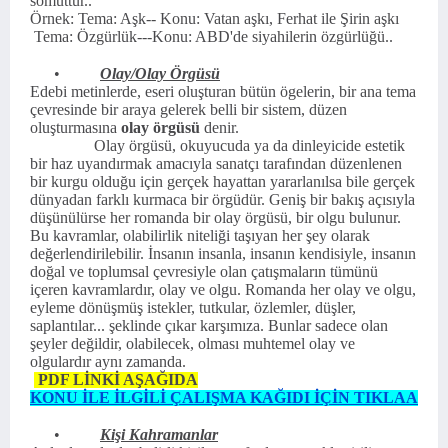
somuttur..
Örnek: Tema: Aşk-- Konu: Vatan aşkı, Ferhat ile Şirin aşkı
Tema: Özgürlük---Konu: ABD'de siyahilerin özgürlüğü..
•
Olay/Olay Örgüsü
Edebi metinlerde, eseri oluşturan bütün ögelerin, bir ana tema
çevresinde bir araya gelerek belli bir sistem, düzen
oluşturmasına
olay örgüsü
denir.
Olay örgüsü, okuyucuda ya da dinleyicide estetik
bir haz uyandırmak amacıyla sanatçı tarafından düzenlenen
bir kurgu olduğu için gerçek hayattan yararlanılsa bile gerçek
dünyadan farklı kurmaca bir örgüdür. Geniş bir bakış açısıyla
düşünülürse her romanda bir olay örgüsü, bir olgu bulunur.
Bu kavramlar, olabilirlik niteliği taşıyan her şey olarak
değerlendirilebilir. İnsanın insanla, insanın kendisiyle, insanın
doğal ve toplumsal çevresiyle olan çatışmaların tümünü
içeren kavramlardır, olay ve olgu. Romanda her olay ve olgu,
eyleme dönüşmüş istekler, tutkular, özlemler, düşler,
saplantılar... şeklinde çıkar karşımıza. Bunlar sadece olan
şeyler değildir, olabilecek, olması muhtemel olay ve
olgulardır aynı zamanda.
PDF LİNKİ AŞAĞIDA
KONU İLE İLGİLİ ÇALIŞMA KAĞIDI İÇİN TIKLAA
•
Kişi Kahramanlar