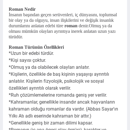
Roman Nedir
İnsanın başından geçen serüvenleri, iç dünyasını, toplumsal
bir olay ya da olguyu, insan ilişkilerini ve değişik insanlık
durumlarını anlatan edebi türe
roman
denir.Olmuş ya da
olması mümkün olayları ayrıntıya inerek anlatan uzun yazı
türüdür.
Roman Türünün Özellikleri
*Uzun bir edebi türdür.
*Kişi sayısı çoktur.
*Olmuş ya da olabilecek olayları anlatır.
*Kişilerin, özellikle de baş kişinin yaşayışı ayrıntılı
anlatılır. Kişilerin fizyolojik, psikolojik ve sosyal
özellikleri ayrıntılı olarak verilir.
*Ruh çözümlemelerine romanda geniş yer verilir.
*Kahramanlar, genellikle insandır ancak hayvan­ların
kahraman olduğu romanlar da vardır. (Abbas Sayar'ın
Yılkı Atı adlı eserinde kahraman bir attır.)
*Genellikle geniş bir zaman dilimi kapsar.
*Romanın üç ana ögesi olay örgüsü, karakter ve