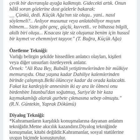
çevik bir davranışla ayağa kalkmıştı. Gidecekti artık. Onun
hâlâ soran gözlerine dost gözlerle bakarak:
__ Çünkü, dedi. Küçük Ağa'nın siz oluşu.. yani.. nasıl
söylemeli?.. Anlıyor musunuz veya anlatabiliyor muyum
bilmem... Sizin gibi genç, güçlü, kuvvetli.. ve bilhassa bilgili,
akıllı biri oluşu... Kısacası işte siz oluşunuz benim için hususî
bir kıymet ve ehemmiyet taşıyor." (T. Buğra, Küçük Ağa)
Özetleme Tekniği:
Varlığı belirgin şekilde hissedilen anlatıcı olayları, kişileri
veya diğer unsurları özetleyerek anlatır.
Örnek: "Ali Rıza Bey, Babıâli yetiştirmelerinden bir mülkiye
memuruydu. Otuz yaşına kadar Dahiliye kalemlerinden
birinde çalışmıştı.Belki ölünceye kadar da orada kalacaktı.
Fakat kız kardeşiyle annesinin iki ay ara ile ölmesi onu
birdenbire İstanbul'dan soğutmuş, Suriye'de bir kaza
kaymakamlığı alarak gurbete çıkmasına sebep olmuştu."
(R.N. Güntekin, Yaprak Dökümü)
Diyalog Tekniği:
*Kahramanların karşılıklı konuşmalarına dayanan anlatım
tekniğidir.Metne akıcılık kazandırır.Diyalog tekniğinde
konuşmalar, kitabi değildir.Kahramanlar, sosyal statülerine
uygun biçimde konuşturulur.