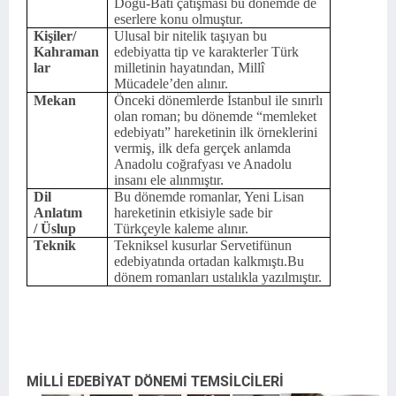
Doğu-Batı çatışması bu dönemde de
eserlere konu olmuştur.
Kişiler/
Ulusal bir nitelik taşıyan bu
Kahraman
edebiyatta tip ve karakterler Türk
lar
milletinin hayatından, Millî
Mücadele’den alınır.
Mekan
Önceki dönemlerde İstanbul ile sınırlı
olan roman; bu dönemde “memleket
edebiyatı” hareketinin ilk örneklerini
vermiş, ilk defa gerçek anlamda
Anadolu coğrafyası ve Anadolu
insanı ele alınmıştır.
Dil
Bu dönemde romanlar, Yeni Lisan
Anlatım
hareketinin etkisiyle sade bir
/ Üslup
Türkçeyle kaleme alınır.
Teknik
Tekniksel kusurlar Servetifünun
edebiyatında ortadan kalkmıştı.Bu
dönem romanları ustalıkla yazılmıştır.
MİLLİ EDEBİYAT DÖNEMİ TEMSİLCİLERİ