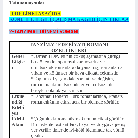
Tutunamayanlar
PDF LİNKİ AŞAĞIDA
KONU İLE İLGİLİ ÇALIŞMA KAĞIDI İÇİN TIKLAA
2-TANZİMAT DÖNEMİ ROMANI
TANZİMAT EDEBİYATI ROMANI
ÖZELLİKLERİ
Genel
*Osmanlı Devleti'nin çöküş aşamasına girdiği
Bilgile
bu dönemde toplumsal karamsarlık ve
r
umutsuzluk romanlara da yansımış, romanlarda
yılgın ve kötümser bir hava dikkati çekmiştir.
*Toplumsal yaşamdaki sarsıntı ve değişim,
romanlara da mutsuz aileler ve mutsuz aile
.
bireyleri olarak yansımıştır
Etkile
*Tanzimat Dönemi Türk romanlarında, Fransız
ndiği
romancılığının etkisi açık bir biçimde görülür.
Edebi
yat
Edebi
*Çoğunlukla romantizm akımının etkisi görülür.
Akım
Bu nedenle rastlantılara, hayal ve duyguya geniş
yer verilir; tipler de iyi-kötü biçiminde tek yönlü
çizilir.