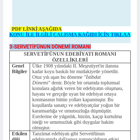
PDF LİNKİ AŞAĞIDA
KONU İLE İLGİLİ ÇALIŞMA KAĞIDI İÇİN TIKLAA
3-SERVETİFÜNUN DÖNEMİ ROMANI
SERVETİFÜNUN EDEBİYATI ROMANI
ÖZELLİKLERİ
Genel
Ülke 1908 yılındaki II. Meşrutiyet'in ilanına
Bilgiler
kadar koyu baskılı bir mutlakiyetle yönetilir.
Otuz yılı aşan bu döneme
"İstibdat
Dönemi"
denir. Böyle bir ortamda toplumsal
konulara ağırlık veren bir edebiyatın oluşması,
hayata ve gerçeğe uyan bir edebiyat ortaya
konmasının bütün yolları kapanmıştır. Bu
koşullarda sanatçı ve edebiyatçılar yoğun bir
karamsarlığa ve umutsuzluğa düşmüştür.
Eserlerine de yılgınlık, hüzün, kaçıp kurtulma
isteği ve umutsuzluk gibi duygular hakim
olmuştur.
Etkilen
Tanzimat edebiyatı gibi Servetifünun
diği
edebiyatında daFransız romancılığının etkisi