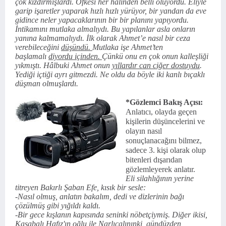
çok kızdırmışlardı. Öfkesi her halinden belli oluyordu. Eliyle
garip işaretler yaparak hızlı hızlı yürüyor, bir yandan da eve
gidince neler yapacaklarının bir bir planını yapıyordu.
İntikamını mutlaka almalıydı. Bu yapılanlar asla onların
yanına kalmamalıydı. İlk olarak Ahmet’e nasıl bir ceza
verebileceğini
düşündü.
Mutlaka işe Ahmet’ten
başlamalı
diyordu içinden.
Çünkü onu en çok onun kalleşliği
yıkmıştı. Hâlbuki Ahmet onun
yıllardır can ciğer dostuydu
.
Yediği içtiği ayrı gitmezdi. Ne oldu da böyle iki kanlı bıçaklı
düşman olmuşlardı.
*Gözlemci Bakış Açısı:
Anlatıcı, olayda geçen
kişilerin düşüncelerini ve
olayın nasıl
sonuçlanacağını bilmez,
sadece 3. kişi olarak olup
bitenleri dışarıdan
gözlemleyerek anlatır.
Eli silahlığının yerine
titreyen Bakırlı Şaban Efe, kısık bir sesle:
-Nasıl olmuş, anlatın bakalım, dedi ve dizlerinin bağı
çözülmüş gibi yığıldı kaldı.
-Bir gece kışlanın kapısında seninki nöbetçiymiş. Diğer ikisi,
Kasabalı Hafız'ın oğlu ile Narlıcalınınki, gündüzden