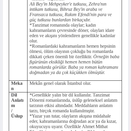
Ali Bey'in Mehpeyker'e tutkusu, Zehra'nın
intikam tutkusu, Bihruz Bey'in araba ve
Fransızca tutkusu, Rakım Efendi'nin para ve
güç tutkusu bunlardan birkaçıdır.
*Tanzimat romanında olaylar; kadın
kahramanların çevresinde döner, olayları idare
eden ve akışını yönlendiren genellikle kadınlar
olur.
*Romanlardaki kahramanların hemen hepsinin
ölmesi, ölüm olayının çokluğu bu romanlarda
dikkati çeken önemli bir özelliktir.
Örneğin baba
figürünün eksikliği hemen hemen bütün
romanlarda görülür. Baba ya roman kahramanı
doğmadan ya da çok küçükken ölmüştür.
Meka
Mekân genel olarak İstanbul olur.
n
Dil
*Genellikle yalın bir dil kullanılır. Tanzimat
Anlatı
Dönemi romanlarında, üslûp geleneksel anlatım
m
tarzının etkisi altındadır. Meddahların anlatım
/
tarzı, birçok romanda kullanılmıştır.
Üslup
*Yazar yan tutar, olayların akışına müdahale
eder, kahramanlarına doğrudan acır ya da kızar,
okuyucuyu uyarır. Özellikle Ahmet Mithat