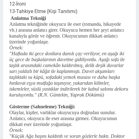
12-İroni
13-Tahkiye Etme (Kişi Tanıtımı)
Anlatma Tekniği
Anlatma tekniğinde okuyucu ile eser (romanda, hikayede
vb.) arasına anlatıcı girer. Okuyucu hemen her şeyi anlatıcı
kanalıyla görür ve öğrenir. Okuyucunun dikkati anlatıcı
üzerinde yoğunlaşır.
Örnek:
"Haftada iki gece dostlara danslı çay veriliyor, en aşağı iki
üç gece de başkalarının davetine gidiliyordu. Aşağı sofa ile
taşlık arasındaki camekân kaldırılmış, delik deşik duvarlar
sarı yaldızlı bir kâğıt ile kaplanmıştı. Davet akşamları
taşlıktaki su küpü, sofadaki yemek masası ve daha başka
hırdavat eşya mutfağa taşınıyor, yukarıdan kilimler,
iskemleler, süslü yastıklar indirilerek bir kabul salonu dekoru
kuruluyordu." (R.N. Güntekin, Yaprak Dökümü)
Gösterme (Sahneleme) Tekniği:
Olaylar, kişiler, varlıklar okuyucuya doğrudan sunulur.
Anlatıcı, okuyucu ile eser arasına girmez. Okuyucunun
dikkati eser üzerinde yoğunlaşır.
Örnek:
"Küçük Ağa başını kaldırdı ve soran gözlerle baktı. Doktor