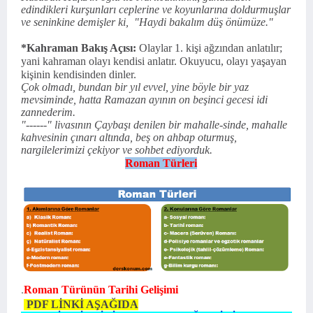
edindikleri kurşunları ceplerine ve koyunlarına doldurmuşlar
ve seninkine demişler ki,
"Haydi bakalım düş önümüze."
*Kahraman Bakış Açısı:
Olaylar 1. kişi ağzından anlatılır;
yani kahraman olayı kendisi anlatır. Okuyucu, olayı yaşayan
kişinin kendisinden dinler.
Çok olmadı, bundan bir yıl evvel, yine böyle bir yaz
mevsiminde, hatta Ramazan ayının on beşinci gecesi idi
zannederi
m.
"------" livasının Çaybaşı denilen bir mahalle-sinde, mahalle
kahvesinin çınarı altında, beş on ahbap oturmuş,
nargilelerimizi çekiyor ve sohbet ediyordu
k.
Roman Türleri
.
Roman Türünün Tarihi Gelişimi
PDF LİNKİ AŞAĞIDA