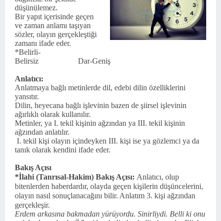
düşünülemez.
Bir yapıt içerisinde geçen
ve zaman anlamı ta­şıyan
sözler, olayın gerçekleştiği
zamanı ifade eder.
*Belirli-
Belirsiz
Dar-Geniş
Anlatıcı:
Anlatmaya bağlı metinlerde dil, edebi dilin özelliklerini
yansıtır.
Dilin, heyecana bağlı işlevinin bazen de şiirsel işlevinin
ağırlıklı olarak kullanılır.
Metinler, ya I. tekil kişinin ağzından ya III. tekil kişinin
ağzından anlatılır.
I. tekil kişi olayın içindeyken III. kişi ise ya gözlemci ya da
tanık olarak kendini ifade eder.
Bakış Açısı
*İlahi (Tanrısal-Hakim) Bakış Açısı:
Anlatıcı, olup
bitenlerden haberdardır, olayda geçen kişilerin düşüncelerini,
olayın nasıl sonuçlanacağını bilir. Anlatım 3. kişi ağzından
gerçekleşir.
Erdem arkasına bakmadan yürüyordu. Sinirliydi. Belli ki onu