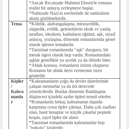
*Ancak Recaizade Mahmut Ekrem'le romana
realist bir anlayış yerleşmeye başlar.
*Nabizade Nazı'ın eserlerinde de natüralizm
akımı görülmektedir.
Tema
*Kölelik, alafrangalaşma, mirasyedilik,
züppelik, evlilik, geleneklerin eksik ve yanlış
tarafları, idealizm, kadınların eğitimi, aşk, siyasî
anlayış, yozlaşma, dönemin romanlarında genel
olarak işlenen temalardır.
*Tanzimat romanlarında "aşk" duygusu, bir
merak ögesi olarak hep vardır. Romanlardaki
aşklar genellikle ya ayrılık ya da ölümle biter.
*Ahlak konusu, romanların özünü oluşturur.
Romanın bir ahlak dersi vermesine özen
gösterilir.
Kişiler
*Kahramanların çoğu da devlet dairelerinde
/
çalışan memurlar ya da üst derecede
Kahra
yöneticilerdir. Bunlar dönemin Batılılaşma
manla
düşüncesi içindeki aydın tipleri temsil ederler.
r
*Romanlarda birkaç kahramanın dışında
karşımıza cesur tipler çıkmaz. Daha çok zaafları
olan, basit hesaplar ve küçük çıkarlar peşinde
koşan, zayıf tipler ele alınır.
*Tanzimat romanlarında kahramanlar hep
"tutkulu" kişilerdir.