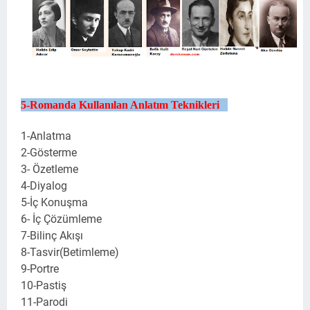
5-Romanda Kullanılan Anlatım Teknikleri
1-Anlatma
2-Gösterme
3- Özetleme
4-Diyalog
5-İç Konuşma
6- İç Çözümleme
7-Bilinç Akışı
8-Tasvir(Betimleme)
9-Portre
10-Pastiş
11-Parodi