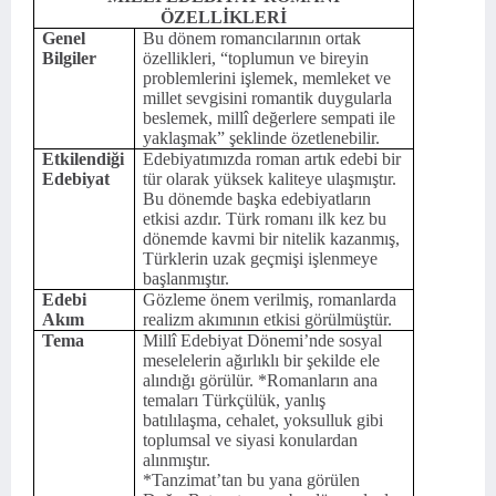
ÖZELLİKLERİ
Genel
Bu dönem romancılarının ortak
Bilgiler
özellikleri, “toplumun ve bireyin
problemlerini işlemek, memleket ve
millet sevgisini romantik duygularla
beslemek, millî değerlere sempati ile
yaklaşmak” şeklinde özetlenebilir.
Etkilendiği
Edebiyatımızda roman artık edebi bir
Edebiyat
tür olarak yüksek kaliteye ulaşmıştır.
Bu dönemde başka edebiyatların
etkisi azdır. Türk romanı ilk kez bu
dönemde kavmi bir nitelik kazanmış,
Türklerin uzak geçmişi işlenmeye
başlanmıştır.
Edebi
Gözleme önem verilmiş, romanlarda
Akım
realizm akımının etkisi görülmüştür.
Tema
Millî Edebiyat Dönemi’nde sosyal
meselelerin ağırlıklı bir şekilde ele
alındığı görülür.
*
Romanların ana
temaları Türkçülük, yanlış
batılılaşma, cehalet, yoksulluk gibi
toplumsal ve siyasi konulardan
alınmıştır.
*Tanzimat’tan bu yana görülen