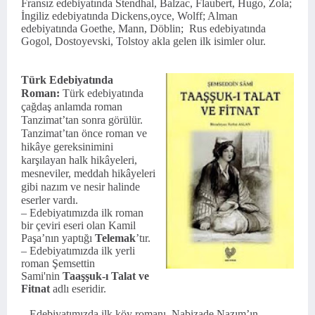
Fransız edebiyatında Stendhal, Balzac, Flaubert, Hugo, Zola;
İngiliz edebiyatında Dickens,oyce, Wolff; Alman
edebiyatında Goethe, Mann, Döblin;
Rus edebiyatında
Gogol, Dostoyevski, Tolstoy akla gelen ilk isimler olur.
Türk Edebiyatında
Roman:
Türk edebiyatında
çağdaş anlamda roman
Tanzimat’tan sonra görülür.
Tanzimat’tan önce roman ve
hikâye gereksinimini
karşılayan halk hikâyeleri,
mesneviler, meddah hikâyeleri
gibi nazım ve nesir halinde
eserler vardı.
– Edebiyatımızda ilk roman
bir çeviri eseri olan Kamil
Paşa’nın yaptığı
Telemak
’tır.
– Edebiyatımızda ilk yerli
roman
Şemsettin
Sami
'nin
Taaşşuk-ı Talat ve
Fitnat
adlı eseridir.
– Edebiyatımızda ilk köy romanı, Nabizade Nazım’ın