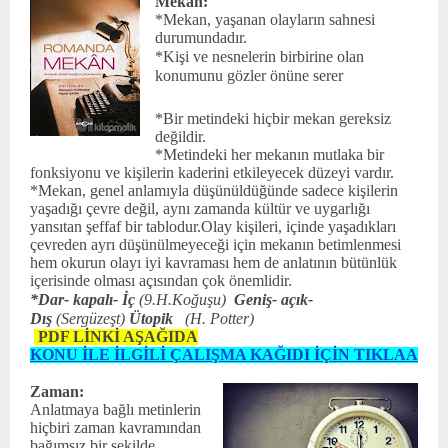
Mekan:
*Mekan, yaşanan olayların sahnesi
durumundadır.
*Kişi ve nesnelerin birbirine olan
konumunu gözler önüne serer
*Bir metindeki hiçbir mekan gereksiz
değildir.
*Metindeki her mekanın mutlaka bir
fonksiyonu ve kişilerin kaderini etkileyecek düzeyi vardır.
*Mekan, genel anlamıyla düşünüldüğünde sadece kişilerin
yaşadığı çevre değil, aynı zamanda kül­tür ve uygarlığı
yansıtan şeffaf bir tablodur.Olay kişileri, içinde yaşadıkları
çevreden ayrı dü­şünülmeyeceği için mekanın betimlenmesi
hem okurun olayı iyi kavraması hem de anlatının bü­tünlük
içerisinde olması açısından çok önemlidir.
*Dar- kapalı- İç
(9.H.Koğuşu)
Geniş- açık-
Dış
(Sergüzeşt)
Ütopik
(H. Potter)
PDF LİNKİ AŞAĞIDA
KONU İLE İLGİLİ ÇALIŞMA KAĞIDI İÇİN TIKLAA
Zaman:
Anlatmaya bağlı metinlerin
hiçbiri zaman kavra­mından
bağımsız bir şekilde