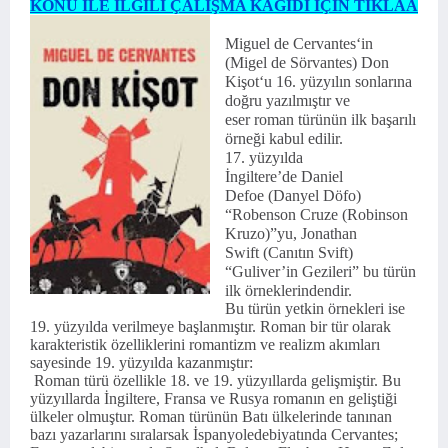
KONU İLE İLGİLİ ÇALIŞMA KAĞIDI İÇİN TIKLAA
Miguel de Cervantes‘in
(Migel de Sörvantes) Don
Kişot‘u 16. yüzyılın sonlarına
doğru yazılmıştır ve
eser roman türünün ilk başarılı
örneği kabul edilir.
17. yüzyılda
İngiltere’de Daniel
Defoe (Danyel Döfo)
“Robenson Cruze (Robinson
Kruzo)”yu, Jonathan
Swift (Canıtın Svift)
“Guliver’in Gezileri” bu türün
ilk örneklerindendir.
Bu türün yetkin örnekleri ise
19. yüzyılda verilmeye başlanmıştır. Roman bir tür olarak
karakteristik özelliklerini romantizm ve realizm akımları
sayesinde 19. yüzyılda kazanmıştır:
Roman türü özellikle 18. ve 19. yüzyıllarda gelişmiştir. Bu
yüzyıllarda İngiltere, Fransa ve Rusya romanın en geliştiği
ülkeler olmuştur. Roman türünün Batı ülkelerinde tanınan
bazı yazarlarını sıralarsak İspanyoledebiyatında Cervantes;