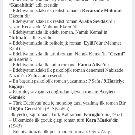
“
Karabibik
” adlı eseridir.
– Edebiyatımızdaki ilk realist romancı
Recaizade Mahmut
Ekrem
’dir.
– Edebiyatımızdaki ilk realist roman
Araba Sevdası
’dır
yazarı Recaizade Mahmut Ekrem’dir.
– Edebiyatımızda ilk edebi roman, Namık Kemal’in
“
İntibah
” adlı eseridir.
– Edebiyatımızda ilk psikolojik roman,
Eylül
’dür (Mehmet
Rauf)
– Edebiyatımızda ilk tarihi roman, Namık Kemal’in “
Cezmi
”
adlı eseridir.
– Edebiyatımızda ilk kadın romancı
Fatma Aliye
’dir.
– Edebiyatımızdaki ilk psikolojik roman denemesi Nabizade
Nazım’ın
Zehra
adlı eseridir.
–
En başarılı psikolojik roman yazarımız
:
P.Safa /
9.Hariciye
koğuşu
–
Kurtuluş savaşımızı doğrudan işleyen roman
:
Ateşten
Gömlek
– Türk Edebiyatı’nda iç monolog tarzı yazılmış ilk roman
Bir
Düğün Gecesi
’dir.(A.Ağaoğlu)
İlk yerli çizgi roman, Türk Kahramanı
Köroğlu
’dur.(1953)
– Ülkemizde ilk çocuk çizgi roman türü
Kara Maske
’dir.
(1943)
·
Edebiyatımızda ilk
post-modern roman:
Oğuz Atay-