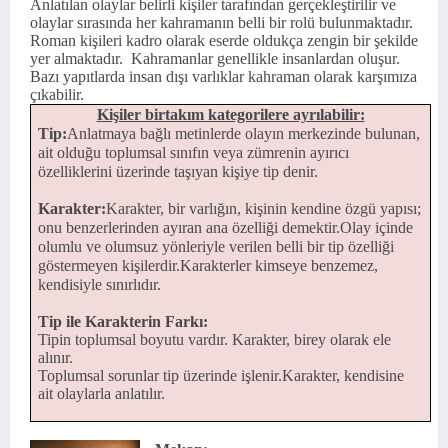
Anlatılan olaylar belirli kişiler tarafından gerçekleştirilir ve
olaylar sırasında her kahramanın belli bir rolü bulunmaktadır.
Roman kişileri kadro olarak eserde oldukça zengin bir şekilde
yer almaktadır. Kahramanlar genellikle insanlardan oluşur.
Bazı yapıtlarda insan dışı varlıklar kahraman olarak karşımıza
çıkabilir.
Kişiler birtakım kategorilere ayrılabilir:
Tip:
Anlatmaya bağlı metinlerde olayın merke­zinde bulunan,
ait olduğu toplumsal sınıfın veya zümrenin ayırıcı
özelliklerini üzerinde taşıyan kişiye tip denir.
Karakter:
Karakter, bir varlığın, kişinin kendine özgü yapısı;
onu benzerlerinden ayıran ana özel­liği demektir.
Olay içinde
olumlu ve olumsuz yönleriyle verilen belli bir tip özelliği
göstermeyen kişi­lerdir.
Karakterler kimseye benzemez,
kendisiyle sınırlıdır.
Tip ile Karakterin Farkı:
Tipin toplumsal boyutu vardır. Karakter, birey olarak ele
alınır.
Toplumsal sorunlar tip üzerinde işlenir.Karakter, kendisine
ait olaylarla anlatılır.