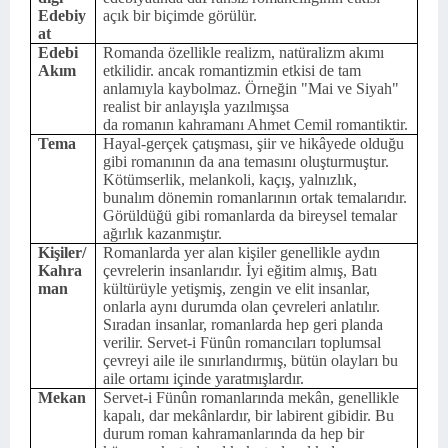
Edebiy
açık bir biçimde görülür.
at
Edebi
Romanda özellikle realizm, natüralizm akımı
Akım
etkilidir. ancak romantizmin etkisi de tam
anlamıyla kaybolmaz. Örneğin "Mai ve Siyah"
realist bir anlayışla yazılmışsa
da romanın kahramanı Ahmet Cemil romantiktir.
Tema
Hayal-gerçek çatışması, şiir ve hikâyede olduğu
gibi romanının da ana temasını oluşturmuştur.
Kötümserlik, melankoli, kaçış, yalnızlık,
bunalım dönemin romanlarının ortak temalarıdır.
Görüldüğü gibi romanlarda da bireysel temalar
ağırlık kazanmıştır.
Kişiler/
Romanlarda yer alan kişiler genellikle aydın
Kahra
çevrelerin insanlarıdır. İyi eğitim almış, Batı
man
kültürüyle yetişmiş, zengin ve elit insanlar,
onlarla aynı durumda olan çevreleri anlatılır.
Sıradan insanlar, romanlarda hep geri planda
verilir. Servet-i Fünûn romancıları toplumsal
çevreyi aile ile sınırlandırmış, bütün olayları bu
aile ortamı içinde yaratmışlardır.
Mekan
Servet-i Fünûn romanlarında mekân, genellikle
kapalı, dar mekânlardır, bir labirent gibidir. Bu
durum roman kahramanlarında da hep bir