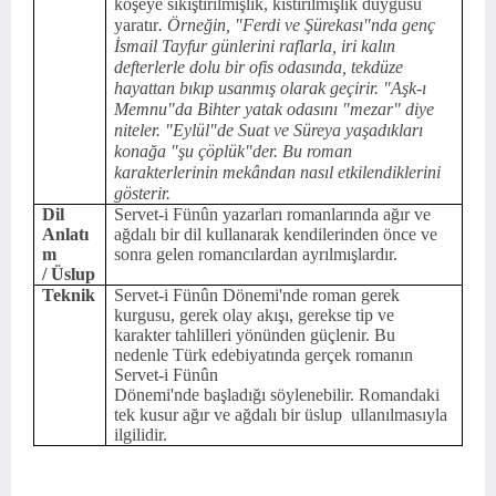
köşeye sıkıştırılmışlık, kıstırılmışlık duygusu
yaratır
. Örneğin, "Ferdi ve Şürekası"nda genç
İsmail Tayfur günlerini raflarla, iri kalın
defterlerle dolu bir ofis odasında, tekdüze
hayattan bıkıp usanmış olarak geçirir. "Aşk-ı
Memnu"da Bihter yatak odasını "mezar" diye
niteler. "Eylül"de Suat ve Süreya yaşadıkları
konağa "şu çöplük"der. Bu roman
karakterlerinin mekândan nasıl etkilendiklerini
gösterir.
Dil
Servet-i Fünûn yazarları romanlarında ağır ve
Anlatı
ağdalı bir dil kullanarak kendilerinden önce ve
m
sonra gelen romancılardan ayrılmışlardır.
/ Üslup
Teknik
Servet-i Fünûn Dönemi'nde roman gerek
kurgusu, gerek olay akışı, gerekse tip ve
karakter tahlilleri yönünden güçlenir. Bu
nedenle Türk edebiyatında gerçek romanın
Servet-i Fünûn
Dönemi'nde başladığı söylenebilir. Romandaki
tek kusur ağır ve ağdalı bir üslup ullanılmasıyla
ilgilidir.