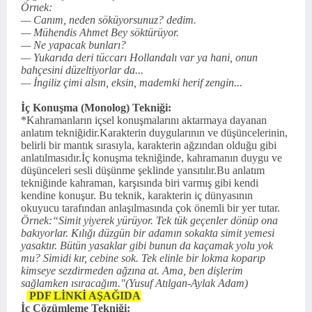
Örnek:
— Canım, neden söküyorsunuz? dedim.
— Mühendis Ahmet Bey söktürüyor.
— Ne yapacak bunları?
— Yukarıda deri tüccarı Hollandalı var ya hani, onun
bahçesini düzeltiyorlar da...
— İngiliz çimi alsın, eksin, mademki herif zengin...
İç Konuşma (Monolog) Tekniği:
*Kahramanların içsel konuşmalarını aktarmaya dayanan
anlatım tekniğidir.Karakterin duygularının ve düşüncelerinin,
belirli bir mantık sırasıyla, karakterin ağzından olduğu gibi
anlatılmasıdır.İç konuşma tekniğinde, kahramanın duygu ve
düşünceleri sesli düşünme şeklinde yansıtılır.Bu anlatım
tekniğinde kahraman, karşısında biri varmış gibi kendi
kendine konuşur. Bu teknik, karakterin iç dünyasının
okuyucu tarafından anlaşılmasında çok önemli bir yer tutar.
Örnek:
“Simit yiyerek yürüyor. Tek tük geçenler dönüp ona
bakıyorlar. Kılığı düzgün bir adamın sokakta simit yemesi
yasaktır. Bütün yasaklar gibi bunun da kaçamak yolu yok
mu? Simidi kır, cebine sok. Tek elinle bir lokma koparıp
kimseye sezdirmeden ağzına at. Ama, ben dişlerim
sağlamken ısıracağım."(Yusuf Atılgan-Aylak Adam)
PDF LİNKİ AŞAĞIDA
İç Çözümleme Tekniği: