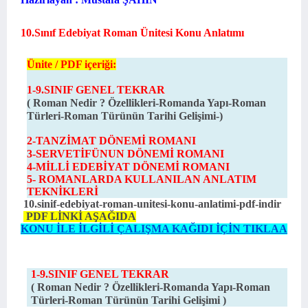
10.Sınıf Edebiyat Roman Ünitesi Konu Anlatımı
Ünite / PDF içeriği:
1-9.SINIF GENEL TEKRAR
(
Roman Nedir ? Özellikleri
-Romanda Yapı
-Roman
Türleri
-Roman Türünün Tarihi Gelişimi
-)
2-TANZİMAT DÖNEMİ ROMANI
3-
SERVETİFÜNUN DÖNEMİ ROMANI
4-
MİLLİ EDEBİYAT DÖNEMİ ROMANI
5- ROMANLARDA KULLANILAN ANLATIM
TEKNİKLERİ
10.sinif-edebiyat-roman-unitesi-konu-anlatimi-pdf-indir
PDF LİNKİ AŞAĞIDA
KONU İLE İLGİLİ ÇALIŞMA KAĞIDI İÇİN TIKLAA
1-9.SINIF GENEL TEKRAR
(
Roman Nedir ? Özellikleri
-Romanda Yapı
-Roman
Türleri
-Roman Türünün Tarihi Gelişimi
)