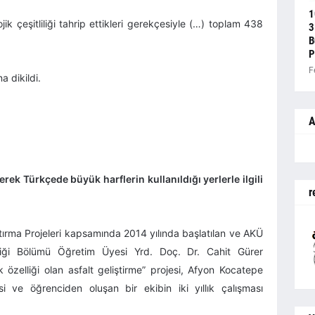
1
jik çeşitliliği tahrip ettikleri gerekçesiyle (…) toplam 438
3
B
P
F
a dikildi.
A
ek Türkçede büyük harflerin kullanıldığı yerlerle ilgili
r
tırma Projeleri kapsamında 2014 yılında başlatılan ve AKÜ
sliği Bölümü Öğretim Üyesi Yrd. Doç. Dr. Cahit Gürer
ik özelliği olan asfalt geliştirme” projesi, Afyon Kocatepe
i ve öğrenciden oluşan bir ekibin iki yıllık çalışması