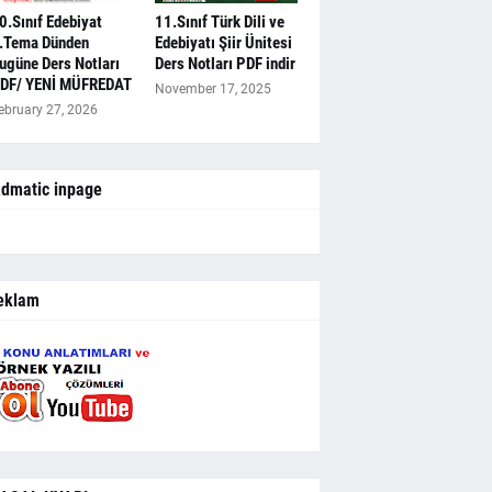
0.Sınıf Edebiyat
11.Sınıf Türk Dili ve
.Tema Dünden
Edebiyatı Şiir Ünitesi
ugüne Ders Notları
Ders Notları PDF indir
DF/ YENİ MÜFREDAT
November 17, 2025
ebruary 27, 2026
dmatic inpage
eklam