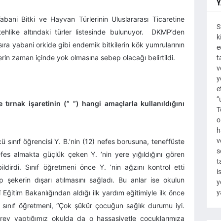
Y
abani Bitki ve Hayvan Türlerinin Uluslararası Ticaretine
S
tehlike altındaki türler listesinde bulunuyor. DKMP’den
k
ıra yabani orkide gibi endemik bitkilerin kök yumrularının
e
erin zaman içinde yok olmasına sebep olacağı belirtildi.
t
v
y
e
“
 tırnak işaretinin (” ”) hangi amaçlarla kullanıldığını
T
o
h
v
cü sınıf öğrencisi Y. B.’nin (12) nefes borusuna, teneffüste
s
fes almakta güçlük çeken Y. ’nin yere yığıldığını gören
t
ldirdi. Sınıf öğretmeni önce Y. ’nin ağzını kontrol etti
i
 şekerin dışarı atılmasını sağladı. Bu anlar ise okulun
y
Eğitim Bakanlığından aldığı ilk yardım eğitimiyle ilk önce
y
en sınıf öğretmeni, “Çok şükür çocuğun sağlık durumu iyi.
rev yaptığımız okulda da o hassasiyetle çocuklarımıza