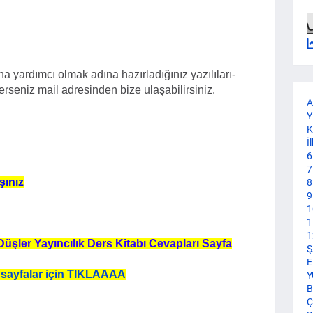
a yardımcı olmak adına hazırladığınız yazılıları-
terseniz mail adresinden bize ulaşabilirsiniz.
A
Y
K
İ
6
7
şınız
8
9
1
1
1
 Düşler Yayıncılık Ders Kitabı Cevapları Sayfa
Ş
E
 sayfalar için TIKLAAAA
Y
B
Ç