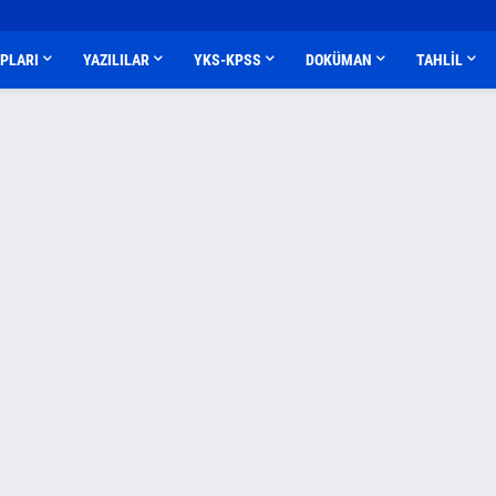
APLARI
YAZILILAR
YKS-KPSS
DOKÜMAN
TAHLİL