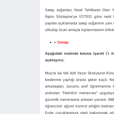
Salep soğanları, Nesli Tehlikede Olan Y
İlişkin Sözleşme’ye (CITES) göre nesli 
yapılan açıklamada salep soğanının yanı s
sökülüp ticari amaçla toplanmasının bitkil
Cevap
:
Aşağıdaki metinde kesme işareti (’) ile
açıklayınız.
Muş’ta ise Vali Adil Yazar İlkokulund 4’ün
beslenme yaptığı sırada şeker kaçtı. Ne
arkadaşları, durumu sınıf öğretmenine bi
ardından “Heimlich manevrası” uygulayıp
güvenlik kamerasına anbean yansıdı. Millî 
öğrencinin ağzım kontrol ettiğini belirt
Evde çocuklarımıza nasıl bakıyorsak gö