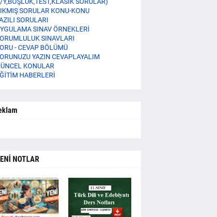
/Y,BOŞLUK,TEST,KLASİK SORULAR)
IKMIŞ SORULAR KONU-KONU
AZILI SORULARI
YGULAMA SINAV ÖRNEKLERİ
ORUMLULUK SINAVLARI
ORU - CEVAP BÖLÜMÜ
ORUNUZU YAZIN CEVAPLAYALIM
ÜNCEL KONULAR
ĞİTİM HABERLERİ
eklam
ENİ NOTLAR