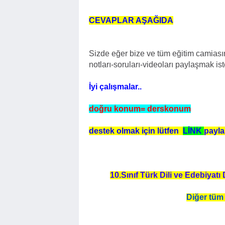
CEVAPLAR AŞAĞIDA
Sizde eğer bize ve tüm eğitim camiasın
notları-soruları-videoları paylaşmak is
İyi çalışmalar..
doğru konum= derskonum
destek olmak için lütfen
LİNK
payla
10.Sınıf Türk Dili ve Edebiyatı
Diğer tüm