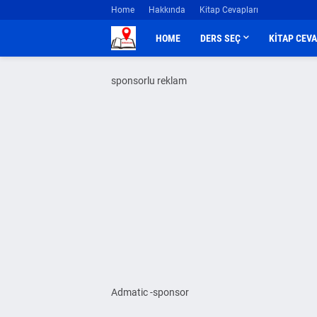
Home
Hakkında
Kitap Cevapları
HOME
DERS SEÇ
KİTAP CEV
sponsorlu reklam
Admatic -sponsor