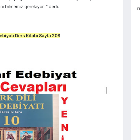
ni bilmemiz gerekiyor. ” dedi.
r
debiyatı Ders Kitabı Sayfa 208