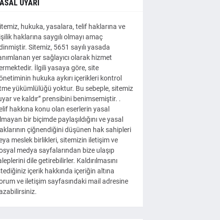
ASAL UYARI
itemiz, hukuka, yasalara, telif haklarına ve
işilik haklarına saygılı olmayı amaç
dinmiştir. Sitemiz, 5651 sayılı yasada
anımlanan yer sağlayıcı olarak hizmet
ermektedir. İlgili yasaya göre, site
önetiminin hukuka aykırı içerikleri kontrol
tme yükümlülüğü yoktur. Bu sebeple, sitemiz
uyar ve kaldır” prensibini benimsemiştir. .
elif hakkına konu olan eserlerin yasal
lmayan bir biçimde paylaşıldığını ve yasal
aklarının çiğnendiğini düşünen hak sahipleri
eya meslek birlikleri, sitemizin iletişim ve
osyal medya sayfalarından bize ulaşıp
aleplerini dile getirebilirler. Kaldırılmasını
stediğiniz içerik hakkında içeriğin altına
orum ve iletişim sayfasındaki mail adresine
azabilirsiniz.