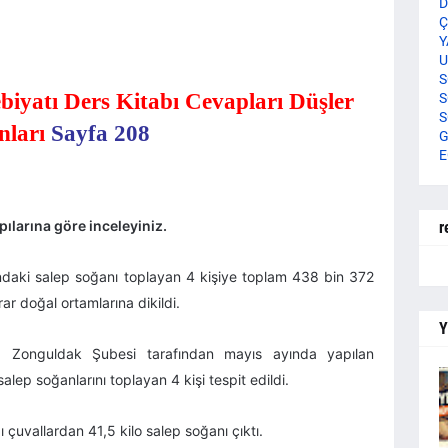
D
Ç
Y
U
S
ebiyatı Ders Kitabı Cevapları Düşler
S
S
nları
Sayfa 208
G
E
ılarına göre inceleyiniz.
r
ındaki salep soğanı toplayan 4 kişiye toplam 438 bin 372
rar doğal ortamlarına dikildi.
Y
 Zonguldak Şubesi tarafından mayıs ayında yapılan
salep soğanlarını toplayan 4 kişi tespit edildi.
ı çuvallardan 41,5 kilo salep soğanı çıktı.