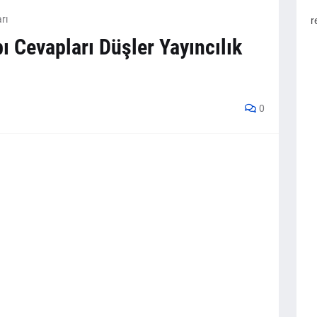
rı
r
bı Cevapları Düşler Yayıncılık
0