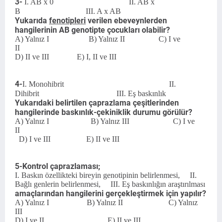
3-
I. AB x 0 II. AB x
B III. A x AB
Yukarıda
fenotipleri
verilen ebeveynlerden
hangilerinin AB genotipte çocukları olabilir?
A) Yalnız I B) Yalnız II C) I ve
II
D) II ve III E) I, II ve III
4-
I. Monohibrit II.
Dihibrit III. Eş baskınlık
Yukarıdaki belirtilen çaprazlama çeşitlerinden
hangilerinde baskınlık-çekiniklik durumu görülür?
A) Yalnız I B) Yalnız III C) I ve
II
D) I ve III E) II ve III
5-Kontrol çaprazlaması;
I. Baskın özellikteki bireyin genotipinin belirlenmesi, II.
Bağlı genlerin belirlenmesi, III. Eş baskınlığın araştırılması
amaçlarından hangilerini gerçekleştirmek için yapılır?
A) Yalnız I B) Yalnız II C) Yalnız
III
D) I ve II E) II ve III