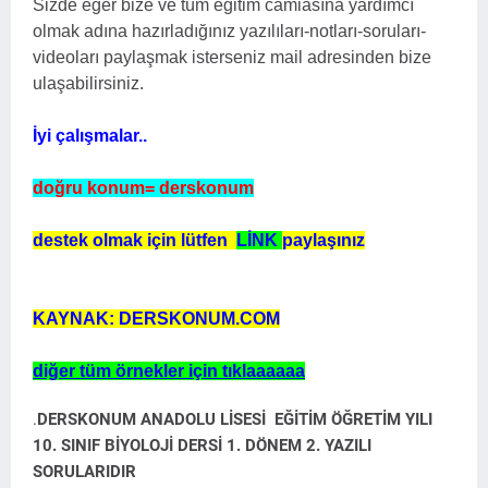
Sizde eğer bize ve tüm eğitim camiasına yardımcı
olmak adına hazırladığınız yazılıları-notları-soruları-
videoları paylaşmak isterseniz mail adresinden bize
ulaşabilirsiniz.
İyi çalışmalar..
doğru konum= derskonum
destek olmak için lütfen
LİNK
paylaşınız
KAYNAK: DERSKONUM.COM
diğer tüm örnekler için tıklaaaaaa
.
DERSKONUM ANADOLU LİSESİ EĞİTİM ÖĞRETİM YILI
10. SINIF BİYOLOJİ DERSİ 1. DÖNEM 2. YAZILI
SORULARIDIR