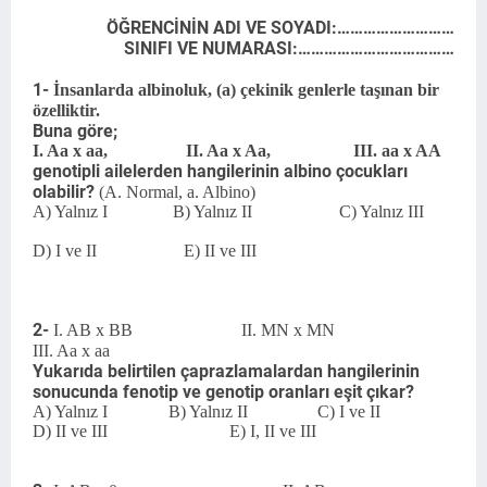
ÖĞRENCİNİN ADI VE SOYADI:………………………
SINIFI VE NUMARASI:………………………………
1-
İnsanlarda albinoluk, (a) çekinik genlerle taşınan bir
özelliktir.
Buna göre;
I. Aa x aa, II. Aa x Aa, III. aa x AA
genotipli ailelerden hangilerinin albino çocukları
olabilir?
(A. Normal, a. Albino)
A) Yalnız I B) Yalnız II C) Yalnız III
D) I ve II E) II ve III
2-
I. AB x BB II. MN x MN
III. Aa x aa
Yukarıda belirtilen çaprazlamalardan hangilerinin
sonucunda fenotip ve genotip oranları eşit çıkar?
A) Yalnız I B) Yalnız II C) I ve II
D) II ve III E) I, II ve III