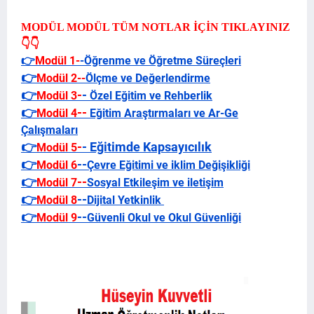
MODÜL MODÜL TÜM NOTLAR İÇİN TIKLAYINIZ
👇👇
👉
Modül 1-
-Öğrenme ve Öğretme Süreçleri
👉
Modül 2--
Ölçme ve Değerlendirme
👉
-
-
Modül 3
Özel Eğitim ve Rehberlik
👉
--
Modül 4
Eğitim Araştırmaları ve Ar-Ge
Çalışmaları
👉
-
-
Eğitimde Kapsayıcılık
Modül 5
👉
--
Modül 6
Çevre Eğitimi ve iklim Değişikliği
👉
--
Modül 7
Sosyal Etkileşim ve iletişim
👉
--
Modül 8
Dijital Yetkinlik
👉
--
Modül 9
Güvenli Okul ve Okul Güvenliği