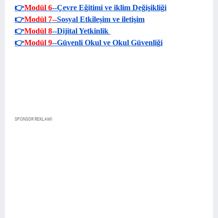
👉
Modül 6
--
Çevre Eğitimi ve iklim Değişikliği
👉
Modül 7
--
Sosyal Etkileşim ve iletişim
👉
Modül 8
--
Dijital Yetkinlik
👉
Modül 9
--
Güvenli Okul ve Okul Güvenliği
SPONSOR REKLAMI