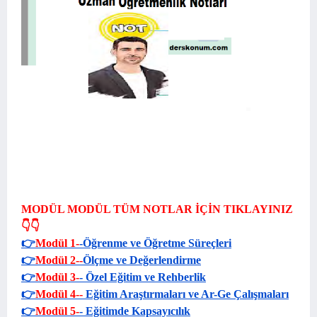
MODÜL MODÜL TÜM NOTLAR İÇİN TIKLAYINIZ
👇👇
👉
Modül 1-
-Öğrenme ve Öğretme Süreçleri
👉
Modül 2--
Ölçme ve Değerlendirme
👉
Modül 3
-
-
Özel Eğitim ve Rehberlik
👉
Modül 4
--
Eğitim Araştırmaları ve Ar-Ge Çalışmaları
👉
Modül 5
-
- Eğitimde Kapsayıcılık