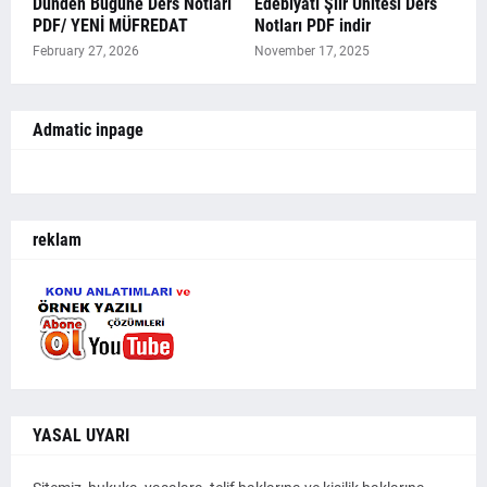
Dünden Bugüne Ders Notları
Edebiyatı Şiir Ünitesi Ders
PDF/ YENİ MÜFREDAT
Notları PDF indir
February 27, 2026
November 17, 2025
Admatic inpage
reklam
YASAL UYARI