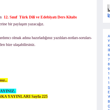
in
12. Sınıf
Türk Dili ve
Edebiyatı Ders Kitabı
erine bir paylaşım yazacağız.
A
dımcı olmak adına hazırladığınız yazılıları-notları-soruları-
Y
en bize ulaşabilirsiniz.
K
İ
6
7
8
9
1
1
nız..
1
Ş
AYINIZ.
E
ı ANKA YAYINLARI Sayfa 225
Y
B
Ç