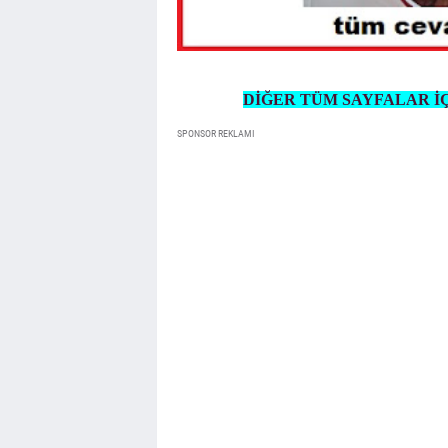
DİĞER TÜM SAYFALAR İÇ
SPONSOR REKLAMI