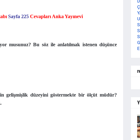
D
Ç
Y
tabı
Sayfa 225
Cevapları Anka Yayınevi
U
S
S
S
G
ılıyor musunuz? Bu söz ile anlatılmak istenen düşünce
E
r
in gelişmişlik düzeyini göstermekte bir ölçüt müdür?
Y
.