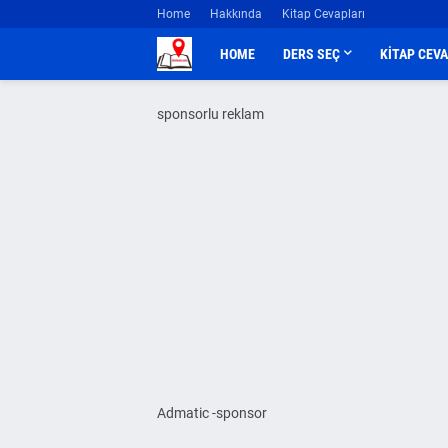
Home
Hakkında
Kitap Cevapları
HOME
DERS SEÇ
KİTAP CEV
sponsorlu reklam
Admatic -sponsor