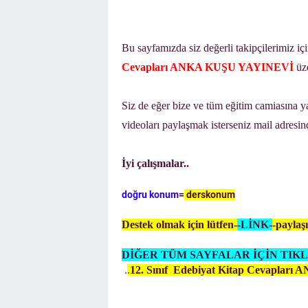
Bu sayfamızda siz değerli takipçilerimiz iç
Cevapları ANKA KUŞU YAYINEVİ
üz
Siz de eğer bize ve tüm eğitim camiasına yar
videoları paylaşmak isterseniz mail adresind
İyi çalışmalar..
doğru konum
=
derskonum
Destek olmak için lütfen-
-LİNK-
-paylaşı
DİĞER TÜM SAYFALAR İÇİN TIKL
.
.
12. Sınıf Edebiyat Kitap Cevaplar