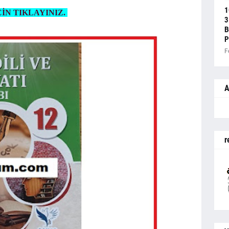
1
İN TIKLAYINIZ.
3
B
P
F
A
r