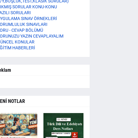
/Y,BOŞLUK,TEST,KLASİK SORULAR)
IKMIŞ SORULAR KONU-KONU
AZILI SORULARI
YGULAMA SINAV ÖRNEKLERİ
ORUMLULUK SINAVLARI
ORU - CEVAP BÖLÜMÜ
ORUNUZU YAZIN CEVAPLAYALIM
ÜNCEL KONULAR
ĞİTİM HABERLERİ
eklam
ENİ NOTLAR