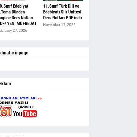
0.Sınıf Edebiyat
11.Sınıf Türk Dili ve
.Tema Dünden
Edebiyatı Şiir Ünitesi
ugüne Ders Notları
Ders Notları PDF indir
DF/ YENİ MÜFREDAT
November 17, 2025
ebruary 27, 2026
dmatic inpage
eklam