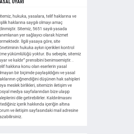
ASAL UYARI
itemiz, hukuka, yasalara, telif haklarına ve
işilik haklarına saygılı olmayı amaç
dinmiştir. Sitemiz, 5651 sayılı yasada
anımlanan yer sağlayıcı olarak hizmet
ermektedir. İlgili yasaya göre, site
önetiminin hukuka aykırı içerikleri kontrol
tme yükümlülüğü yoktur. Bu sebeple, sitemiz
uyar ve kaldır” prensibini benimsemiştir. .
elif hakkına konu olan eserlerin yasal
lmayan bir biçimde paylaşıldığını ve yasal
aklarının çiğnendiğini düşünen hak sahipleri
eya meslek birlikleri, sitemizin iletişim ve
osyal medya sayfalarından bize ulaşıp
aleplerini dile getirebilirler. Kaldırılmasını
stediğiniz içerik hakkında içeriğin altına
orum ve iletişim sayfasındaki mail adresine
azabilirsiniz.