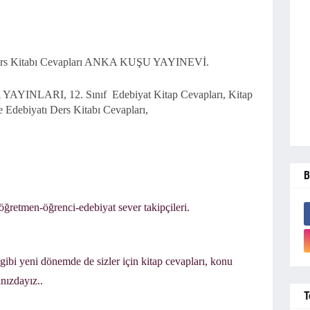
Ders Kitabı Cevapları ANKA KUŞU YAYINEVİ.
KA YAYINLARI,
12. Sınıf
Edebiyat Kitap Cevapları, Kitap
ve
Edebiyatı Ders Kitabı Cevapları,
B
ğretmen-öğrenci-edebiyat sever takipçileri.
i yeni dönemde de sizler için kitap cevapları, konu
ınızdayız..
T