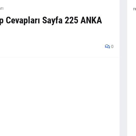
rı
r
tap Cevapları Sayfa 225 ANKA
0