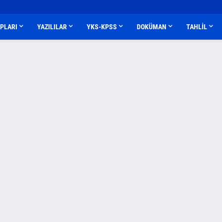
APLARI
YAZILILAR
YKS-KPSS
DOKÜMAN
TAHLİL