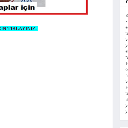
Y
S
k
e
İN TIKLAYINIZ.
t
v
y
e
“
T
o
h
v
s
t
i
y
y