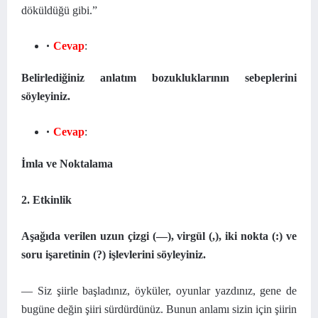
döküldüğü gibi.”
Cevap
:
Belirlediğiniz anlatım bozukluklarının sebeplerini
söyleyiniz.
Cevap
:
İmla ve Noktalama
2. Etkinlik
Aşağıda verilen uzun çizgi (—), virgül (,), iki nokta (:) ve
soru işaretinin (?) işlevlerini söyleyiniz.
— Siz şiirle başladınız, öyküler, oyunlar yazdınız, gene de
bugüne değin şiiri sürdürdünüz. Bunun anlamı sizin için şiirin