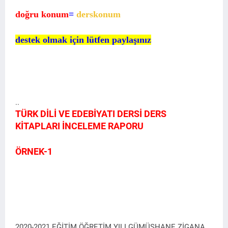
doğru konum
=
derskonum
destek olmak için lütfen paylaşınız
..
TÜRK DİLİ VE EDEBİYATI DERSİ DERS
KİTAPLARI İNCELEME RAPORU
ÖRNEK-1
2020-2021 EĞİTİM ÖĞRETİM YILI GÜMÜŞHANE ZİGANA