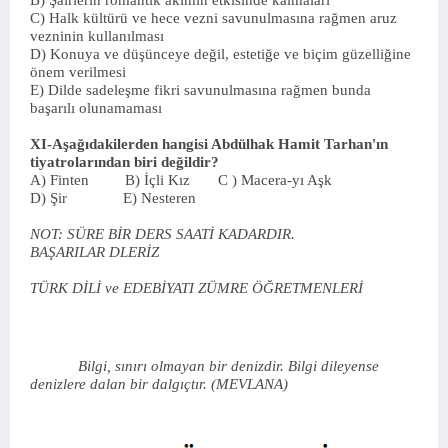
B) Şairlerin romantik akımın etkisinde kalmaları
C) Halk kültürü ve hece vezni savunulmasına rağmen aruz
vezninin kullanılması
D) Konuya ve düşünceye değil, estetiğe ve biçim güzelliğine
önem verilmesi
E) Dilde sadeleşme fikri savunulmasına rağmen bunda
başarılı olunamaması
XI-Aşağıdakilerden hangisi Abdülhak Hamit Tarhan'ın
tiyatrolarından biri değildir?
A) Finten B) İçli Kız C ) Macera-yı Aşk
D) Şir E) Nesteren
NOT: SÜRE BİR DERS SAATİ KADARDIR.
BAŞARILAR DLERİZ
TÜRK DİLİ ve EDEBİYATI ZÜMRE ÖĞRETMENLERİ
Bilgi, sınırı olmayan bir denizdir. Bilgi dileyense
denizlere dalan bir dalgıçtır. (MEVLANA)