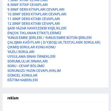
7.SINIF KİTAP CEVAPLARI
8.SINIF KİTAP CEVAPLARI
9.SINIF DERS KİTAPLARI CEVAPLARI
10.SINIF DERS KİTAPLARI CEVAPLARI
11.SINIF DERS KİTABI CEVAPLARI
12.SINIF DERS KİTABI CEVAPLARI
ŞAİR-YAZAR HAYAT,EDEBİ KİŞİLİKLERİ
ENÇOK TIKLANAN ETİKETLERİMİZ
YUNUS EMRE ŞİİRLERİ / YUNUS EMRE BÜTÜN ŞİİRLERİ
ÇALIŞMA KAĞITLARI ( D/Y,BOŞLUK,TEST,KLASİK SORULAR)
ÇIKMIŞ SORULAR KONU-KONU
YAZILI SORULARI
UYGULAMA SINAV ÖRNEKLERİ
SORUMLULUK SINAVLARI
SORU - CEVAP BÖLÜMÜ
SORUNUZU YAZIN CEVAPLAYALIM
GÜNCEL KONULAR
EĞİTİM HABERLERİ
reklam