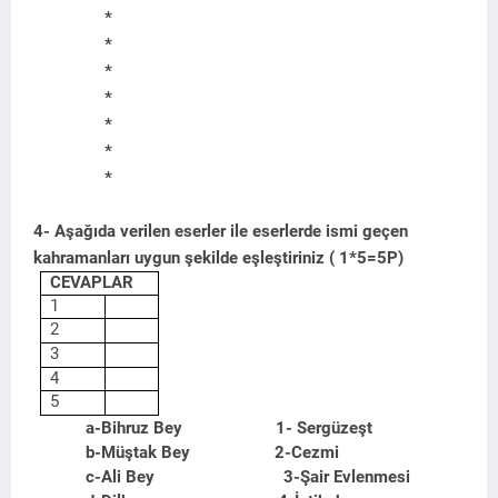
*
*
*
*
*
*
*
4- Aşağıda verilen eserler ile eserlerde ismi geçen
kahramanları uygun şekilde eşleştiriniz ( 1*5=5P)
CEVAPLAR
1
2
3
4
5
a-Bihruz Bey 1- Sergüzeşt
b-Müştak Bey 2-Cezmi
c-Ali Bey 3-Şair Evlenmesi