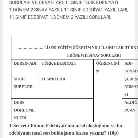
SORULARI VE CEVAPLARI, 11.SINIF TÜRK EDEBİYATI
1.DÖNEM 2.SINAV YAZILI, 11.SINIF EDEBİYAT YAZILILARI,
11.SINIF EDEBİYAT 1.DÖNEM 2.YAZILI SORULARI,
………………… LİSESİ EĞİTİM ÖĞRETİM YILI 11.SINIFLAR TÜRK 
I.DÖNEM II.SINAV SORULARI
DERSİN ADI
TÜRK EDEBİYATI
ÖĞRENCİNİ
ADI-
N
SOYAD
SINIF/
11.SINIFLAR
ŞUBESİ
ŞUBELER
NUMA
SI
DERS
ALDIĞ
ÖĞRETME
PUAN
NLERİ
1-Servet-i Fünun Edebiyatı’nın nasıl oluştuğunu ve bu
edebiyatın nasıl son bulduğunu kısaca yazınız? (10p)