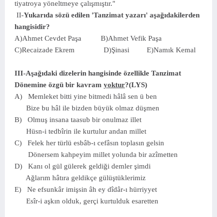
tiyatroya yö­neltmeye çalışmıştır."
II-
Yukarıda sözü edilen 'Tanzimat yazarı' aşağı­dakilerden
hangisidir?
A)Ahmet Cevdet Paşa B)Ahmet Vefik Paşa
C)Recaizade Ekrem D)Şinasi E)Namık Kemal
III-Aşağıdaki dizelerin hangisinde özellikle Tanzimat
Dönemine özgü bir kavram
yoktur
?(LYS)
A) Memleket bitti yine bitmedi hâlâ sen ü ben
Bize bu hâl ile bizden büyük olmaz düşmen
B) Olmuş insana taasub bir onulmaz illet
Hüsn-i tedbîrin ile kurtulur andan millet
C) Felek her türlü esbâb-ı cefâsın toplasın gelsin
Dönersem kahpeyim millet yolunda bir azîmetten
D) Kanı ol gül gülerek geldiği demler şimdi
Ağlarım hâtıra geldikçe gülüştüklerimiz
E) Ne efsunkâr imişsin âh ey dîdâr-ı hürriyyet
Esîr-i aşkın olduk, gerçi kurtulduk esaretten