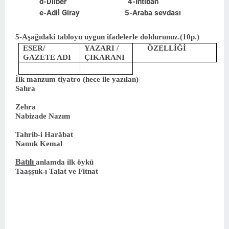
d-Dilber 4-İntibah
e-Adil Giray 5-Araba sevdası
5-Aşağıdaki tabloyu uygun ifadelerle doldurunuz.(10p.)
ESER/
YAZARI /
ÖZELLİĞİ
GAZETE ADI
ÇIKARANI
İlk manzum tiyatro (hece ile yazılan)
Sahra
Zehra
Nabizade Nazım
Tahrib-i Harâbat
Namık Kemal
Batılı
anlamda ilk öykü
Taaşşuk-ı Talat ve Fitnat