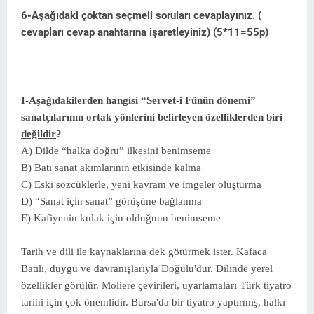
6-Aşağıdaki çoktan seçmeli soruları cevaplayınız. (
cevapları cevap anahtarına işaretleyiniz) (5*11=55p)
I-Aşağıdakilerden hangisi “Servet-i Fünûn dönemi”
sanatçılarının ortak yönlerini belirleyen özelliklerden biri
değildir
?
A) Dilde “halka doğru” ilkesini benimseme
B) Batı sanat akımlarının etkisinde kalma
C) Eski sözcüklerle, yeni kavram ve imgeler oluşturma
D) “Sanat için sanat” görüşüne bağlanma
E) Kafiyenin kulak için olduğunu benimseme
Tarih ve dili ile kaynaklarına dek götürmek ister. Kafaca
Batılı, duygu ve davranışlarıyla Doğulu'dur. Dilinde yerel
özellikler görülür. Moliere çevirileri, uyarlamaları Türk tiyatro
tarihi için çok önemlidir. Bursa'da bir tiyatro yaptırmış, halkı