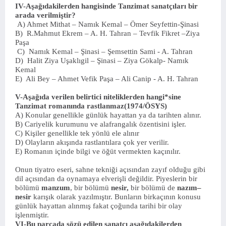
IV-Aşağıdakilerden hangisinde Tanzimat sanatçıları bir
arada verilmiştir?
A) Ahmet Mithat – Namık Kemal – Ömer Seyfettin-Şinasi
B) R.Mahmut Ekrem – A. H. Tahran – Tevfik Fikret –Ziya
Paşa
C) Namık Kemal – Şinasi – Şemsettin Sami - A. Tahran
D) Halit Ziya Uşaklıgil – Şinasi – Ziya Gökalp- Namık
Kemal
E) Ali Bey – Ahmet Vefik Paşa – Ali Canip - A. H. Tahran
V-Aşağıda verilen belirtici niteliklerden hangi*sine
Tanzimat romanında rastlanmaz(1974/ÖSYS)
A) Konular genellikle günlük hayattan ya da tarihten alınır.
B) Cariyelik kurumunu ve alafrangalık özentisini işler.
C) Kişiler genellikle tek yönlü ele alınır
D) Olayların akışında rastlantılara çok yer verilir.
E) Romanın içinde bilgi ve öğüt vermekten kaçınılır.
Onun tiyatro eseri, sahne tekniği açısından zayıf olduğu gibi
dil açısından da oynamaya elverişli değildir. Piyeslerin bir
bölümü
manzum
, bir bölümü
nesir,
bir bölümü de
nazım–
nesir
karışık olarak yazılmıştır. Bunların birkaçının konusu
günlük hayattan alınmış fakat çoğunda tarihi bir olay
işlenmiştir.
VI-Bu parçada sözü edilen sanatçı aşağıdakilerden