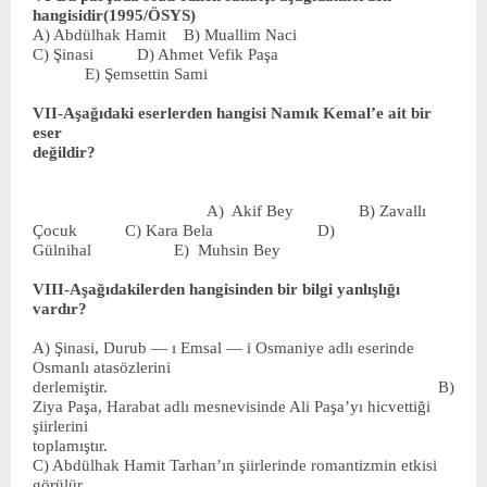
hangisidir(1995/ÖSYS)
A) Abdülhak Hamit B) Muallim Naci
C) Şinasi D) Ahmet Vefik Paşa
E) Şemsettin Sami
VII-Aşağıdaki eserlerden hangisi Namık Kemal’e ait bir
eser
değildir?
A) Akif Bey B) Zavallı
Çocuk C) Kara Bela D)
Gülnihal E) Muhsin Bey
VIII-Aşağıdakilerden hangisinden bir bilgi yanlışlığı
vardır?
A) Şinasi, Durub — ı Emsal — i Osmaniye adlı eserinde
Osmanlı atasözlerini
derlemiştir. B)
Ziya Paşa, Harabat adlı mesnevisinde Ali Paşa’yı hicvettiği
şiirlerini
toplamıştır.
C) Abdülhak Hamit Tarhan’ın şiirlerinde romantizmin etkisi
görülür.