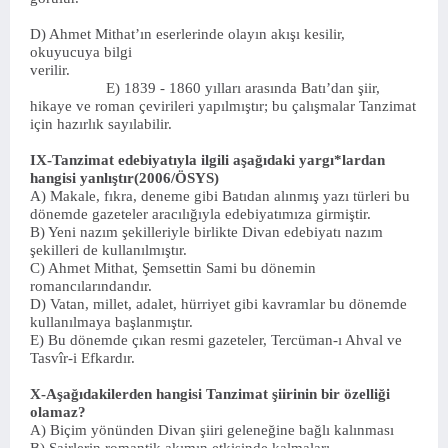
D) Ahmet Mithat’ın eserlerinde olayın akışı kesilir,
okuyucuya bilgi
verilir.
E) 1839 - 1860 yılları arasında Batı’dan şiir,
hikaye ve roman çevirileri yapılmıştır; bu çalışmalar Tanzimat
için hazırlık sayılabilir.
IX-Tanzimat edebiyatıyla ilgili aşağıdaki yargı*lardan
hangisi yanlıştır(2006/ÖSYS)
A) Makale, fıkra, deneme gibi Batıdan alınmış yazı türleri bu
dönemde gazeteler aracılığıyla edebiyatımıza girmiştir.
B) Yeni nazım şekilleriyle birlikte Divan edebiyatı nazım
şekilleri de kullanılmıştır.
C) Ahmet Mithat, Şemsettin Sami bu dönemin
romancılarındandır.
D) Vatan, millet, adalet, hürriyet gibi kavramlar bu dönemde
kullanılmaya başlanmıştır.
E) Bu dönemde çıkan resmi gazeteler, Tercüman-ı Ahval ve
Tasvîr-i Efkardır.
X-Aşağıdakilerden hangisi Tanzimat şiirinin bir özelliği
olamaz?
A) Biçim yönünden Divan şiiri geleneğine bağlı kalınması