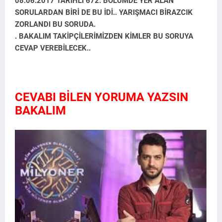
08.06.2017 TARİHLİ 672. BÖLÜMDE YER ALAN
SORULARDAN BİRİ DE BU İDİ.. YARIŞMACI BİRAZCIK
ZORLANDI BU SORUDA.
. BAKALIM TAKİPÇİLERİMİZDEN KİMLER BU SORUYA
CEVAP VEREBİLECEK..
CEVABI BİLEN YORUMA YAZSIN
BAKALIM