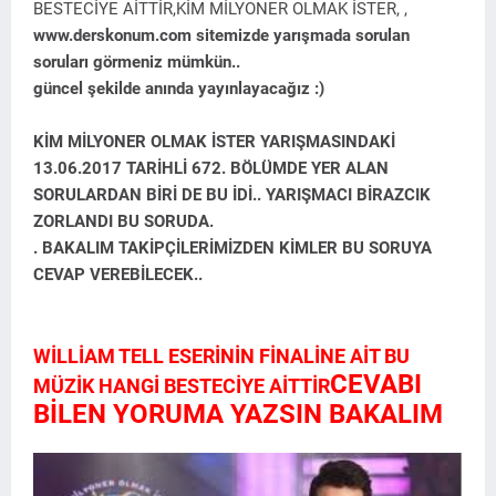
BESTECİYE AİTTİR,KİM MİLYONER OLMAK İSTER, ,
www.derskonum.com sitemizde yarışmada sorulan
soruları görmeniz mümkün..
güncel şekilde anında yayınlayacağız :)
KİM MİLYONER OLMAK İSTER YARIŞMASINDAKİ
13.06.2017 TARİHLİ 672. BÖLÜMDE YER ALAN
SORULARDAN BİRİ DE BU İDİ.. YARIŞMACI BİRAZCIK
ZORLANDI BU SORUDA.
. BAKALIM TAKİPÇİLERİMİZDEN KİMLER BU SORUYA
CEVAP VEREBİLECEK..
WİLLİAM TELL ESERİNİN FİNALİNE AİT BU
CEVABI
MÜZİK HANGİ BESTECİYE AİTTİR
BİLEN YORUMA YAZSIN BAKALIM