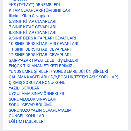
YKS (TYT-AYT) DENEMELERİ
KİTAP CEVAPLARI-TÜM SINIFLAR
İlkokul Kitap Cevapları
6.SINIF KİTAP CEVAPLARI
7.SINIF KİTAP CEVAPLARI
8.SINIF KİTAP CEVAPLARI
9.SINIF DERS KİTAPLARI CEVAPLARI
10.SINIF DERS KİTAPLARI CEVAPLARI
11.SINIF DERS KİTABI CEVAPLARI
12.SINIF DERS KİTABI CEVAPLARI
ŞAİR-YAZAR HAYAT,EDEBİ KİŞİLİKLERİ
ENÇOK TIKLANAN ETİKETLERİMİZ
YUNUS EMRE ŞİİRLERİ / YUNUS EMRE BÜTÜN ŞİİRLERİ
ÇALIŞMA KAĞITLARI ( D/Y,BOŞLUK,TEST,KLASİK SORULAR)
ÇIKMIŞ SORULAR KONU-KONU
YAZILI SORULARI
UYGULAMA SINAV ÖRNEKLERİ
SORUMLULUK SINAVLARI
SORU - CEVAP BÖLÜMÜ
SORUNUZU YAZIN CEVAPLAYALIM
GÜNCEL KONULAR
EĞİTİM HABERLERİ