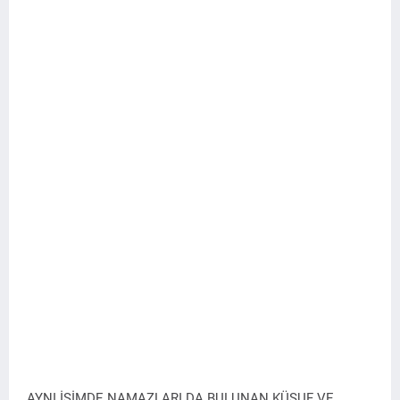
AYNI İSİMDE NAMAZLARI DA BULUNAN KÜSUF VE