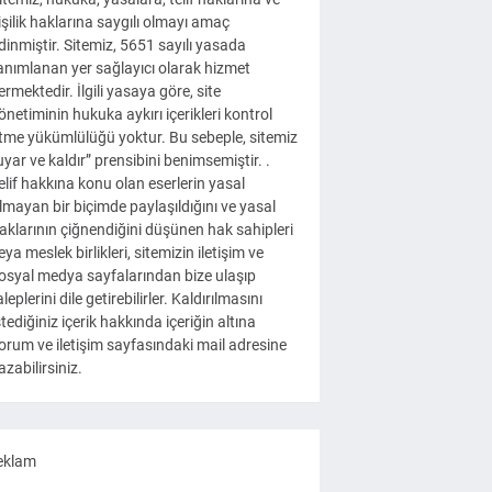
işilik haklarına saygılı olmayı amaç
dinmiştir. Sitemiz, 5651 sayılı yasada
anımlanan yer sağlayıcı olarak hizmet
ermektedir. İlgili yasaya göre, site
önetiminin hukuka aykırı içerikleri kontrol
tme yükümlülüğü yoktur. Bu sebeple, sitemiz
uyar ve kaldır” prensibini benimsemiştir. .
elif hakkına konu olan eserlerin yasal
lmayan bir biçimde paylaşıldığını ve yasal
aklarının çiğnendiğini düşünen hak sahipleri
eya meslek birlikleri, sitemizin iletişim ve
osyal medya sayfalarından bize ulaşıp
aleplerini dile getirebilirler. Kaldırılmasını
stediğiniz içerik hakkında içeriğin altına
orum ve iletişim sayfasındaki mail adresine
azabilirsiniz.
eklam