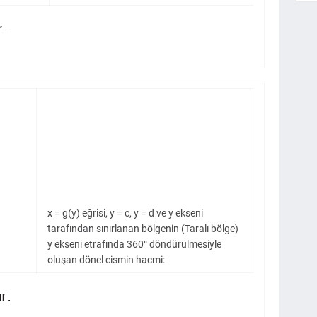
x = g(y) eğrisi, y = c, y = d ve y ekseni
tarafından sınırlanan bölgenin (Taralı bölge)
y ekseni etrafında 360° döndürülmesiyle
oluşan dönel cismin hacmi: