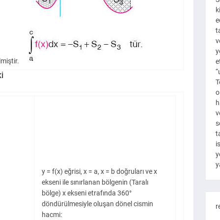
k
e
t
v
y
lmiştir.
e
“
İ
T
o
h
v
s
t
i
y
y
y = f(x) eğrisi, x = a, x = b doğruları ve x
ekseni ile sınırlanan bölgenin (Taralı
bölge) x ekseni etrafında 360°
döndürülmesiyle oluşan dönel cismin
r
hacmi: