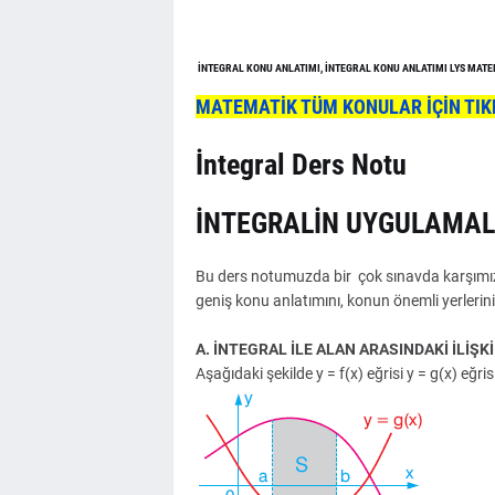
İNTEGRAL KONU ANLATIMI, İNTEGRAL KONU ANLATIMI LYS MATEM
MATEMATİK TÜM KONULAR İÇİN TIK
İntegral Ders Notu
İNTEGRALİN UYGULAMAL
Bu ders notumuzda bir çok sınavda karşımız
geniş konu anlatımını, konun önemli yerlerini 
A. İNTEGRAL İLE ALAN ARASINDAKİ İLİŞKİ
Aşağıdaki şekilde y = f(x) eğrisi y = g(x) eğri