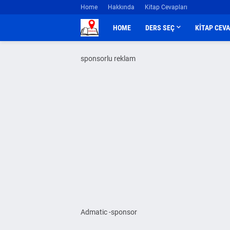
Home
Hakkında
Kitap Cevapları
HOME
DERS SEÇ
KİTAP CEV
sponsorlu reklam
Admatic -sponsor