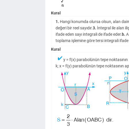
Kural
1.
Hangi konumda olursa olsun, alan daima po
değeri bir reel sayıdır.
3.
İntegral ile alan ili
ifade eden sayı integrali de ifade eder.
b.
Al
toplama işlemine göre tersi integrali ifade
Kural
y = f(x) parabolünün tepe noktasının a
k; x = f(y) parabolünün tepe noktasının aps