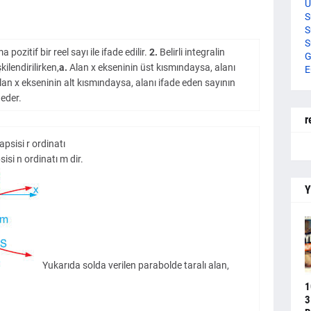
U
S
S
S
zitif bir reel sayı ile ifade edilir.
2.
Belirli integralin
G
şkilendirilirken,
a.
Alan x ekseninin üst kısmındaysa, alanı
E
an x ekseninin alt kısmındaysa, alanı ifade eden sayının
 eder.
r
psisi r ordinatı
isi n ordinatı m dir.
Y
Yukarıda solda verilen parabolde taralı alan,
1
3