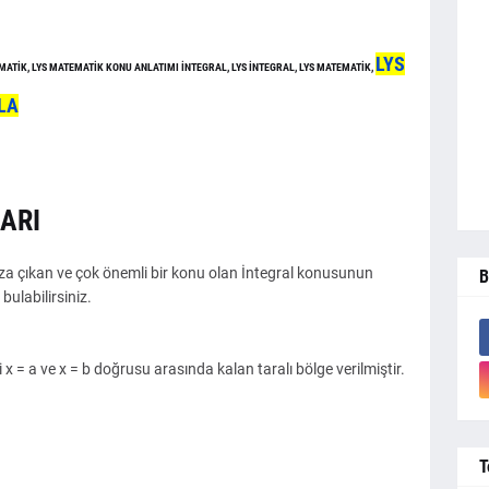
LYS
ATİK, LYS MATEMATİK KONU ANLATIMI İNTEGRAL, LYS İNTEGRAL, LYS MATEMATİK,
LA
ARI
a çıkan ve çok önemli bir konu olan İntegral konusunun
B
bulabilirsiniz.
si x = a ve x = b doğrusu arasında kalan taralı bölge verilmiştir.
T