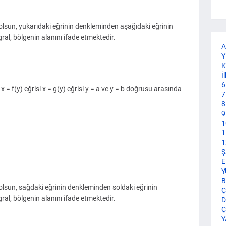
olsun, yukarıdaki eğrinin denkleminden aşağıdaki eğrinin
gral, bölgenin alanını ifade etmektedir.
A
Y
K
İ
6
 = f(y) eğrisi x = g(y) eğrisi y = a ve y = b doğrusu arasında
7
8
9
1
1
1
Ş
E
Y
B
olsun, sağdaki eğrinin denkleminden soldaki eğrinin
Ç
gral, bölgenin alanını ifade etmektedir.
D
Ç
Y