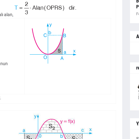
B
P
F
lı alan,
A
nunun
r
.
Y
S