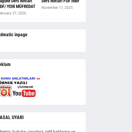
ugüne Ders Notları
Ders Notları PDF indir
DF/ YENİ MÜFREDAT
November 17, 2025
ebruary 27, 2026
dmatic inpage
eklam
ASAL UYARI
itemiz, hukuka, yasalara, telif haklarına ve