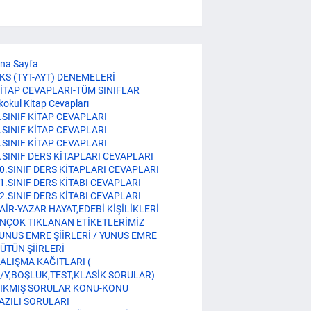
na Sayfa
KS (TYT-AYT) DENEMELERİ
İTAP CEVAPLARI-TÜM SINIFLAR
lkokul Kitap Cevapları
.SINIF KİTAP CEVAPLARI
.SINIF KİTAP CEVAPLARI
.SINIF KİTAP CEVAPLARI
.SINIF DERS KİTAPLARI CEVAPLARI
0.SINIF DERS KİTAPLARI CEVAPLARI
1.SINIF DERS KİTABI CEVAPLARI
2.SINIF DERS KİTABI CEVAPLARI
AİR-YAZAR HAYAT,EDEBİ KİŞİLİKLERİ
NÇOK TIKLANAN ETİKETLERİMİZ
UNUS EMRE ŞİİRLERİ / YUNUS EMRE
ÜTÜN ŞİİRLERİ
ALIŞMA KAĞITLARI (
/Y,BOŞLUK,TEST,KLASİK SORULAR)
IKMIŞ SORULAR KONU-KONU
AZILI SORULARI