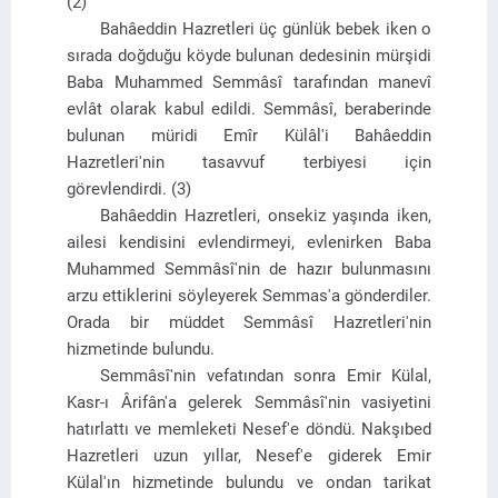
(2)
Bahâeddin Hazretleri üç günlük bebek iken o
sırada doğduğu köyde bulunan dedesinin mürşidi
Baba Muhammed Semmâsî tarafından manevî
evlât olarak kabul edildi. Semmâsî, beraberinde
bulunan müridi Emîr Külâl'i Bahâeddin
Hazretleri'nin tasavvuf terbiyesi için
görevlendirdi. (3)
Bahâeddin Hazretleri, onsekiz yaşında iken,
ailesi kendisini evlendirmeyi, evlenirken Baba
Muhammed Semmâsî'nin de hazır bulunmasını
arzu ettiklerini söyleyerek Semmas'a gönderdiler.
Orada bir müddet Semmâsî Hazretleri'nin
hizmetinde bulundu.
Semmâsî'nin vefatından sonra Emir Külal,
Kasr-ı Ârifân'a gelerek Semmâsî'nin vasiyetini
hatırlattı ve memleketi Nesef'e döndü. Nakşıbed
Hazretleri uzun yıllar, Nesef'e giderek Emir
Külal'ın hizmetinde bulundu ve ondan tarikat