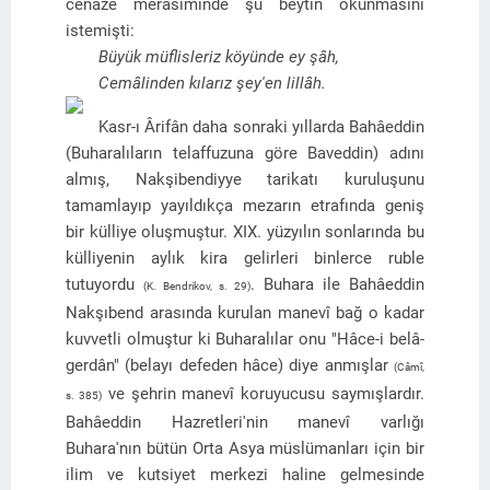
cenaze merasiminde şu beytin okunmasını
istemişti:
Büyük müflisleriz köyünde ey şâh,
Cemâlinden kılarız şey'en lillâh.
Kasr-ı Ârifân daha sonraki yıllarda Bahâeddin
(Buharalıların telaffuzuna göre Baveddin) adını
almış, Nakşibendiyye tarikatı kuruluşunu
tamamlayıp yayıldıkça mezarın etrafında geniş
bir külliye oluşmuştur. XIX. yüzyılın sonlarında bu
külliyenin aylık kira gelirleri binlerce ruble
tutuyordu
. Buhara ile Bahâeddin
(K. Bendrikov, s. 29)
Nakşıbend arasında kurulan manevî bağ o kadar
kuvvetli olmuştur ki Buharalılar onu "Hâce-i belâ-
gerdân" (belayı defeden hâce) diye anmışlar
(Câmî,
ve şehrin manevî koruyucusu saymışlardır.
s. 385)
Bahâeddin Hazretleri'nin manevî varlığı
Buhara'nın bütün Orta Asya müslümanları için bir
ilim ve kutsiyet merkezi haline gelmesinde