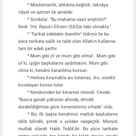
* Müslümanlık; ahkâma bağlılık, takvâya
riâyet ve azimet ile ameldir.
* Sordular: "Bu makama nasıl eriştiniz?"
Dedi: "Hz. Rasul-i Ekrem (SAS)e tabi olmakla."
* 'Tarikat edebden ibarettir" hükmü ile bu
yüce tarikata salik ve talib olan Allah'ın kullarına
tam bir edeb şarttır.
* Mum gibi ol ve mum gibi olma!.. Mum gibi
ol ki, ışığın başkalarını aydınlatsın. Mum gibi
olma ki, kendini karanlıkta korsun.
* Herkes koşmakla avı tutamaz. Avı, sürekli
kovalayan kimse tutar.
* Kendisinden bir keramet istendi. Cevabı:
"Bunca günah yükünün altında, dimdik
durabildiğimize göre, kerametimiz ortada" oldu.
* Biz ilk başta kendimizi matlub başkalarını
tâlib bilirdik, şimdi o yoldan vazgeçtik. Mürşid,
mutlak olarak Hakk Teâlâ'dır. Bu yüce tarikate