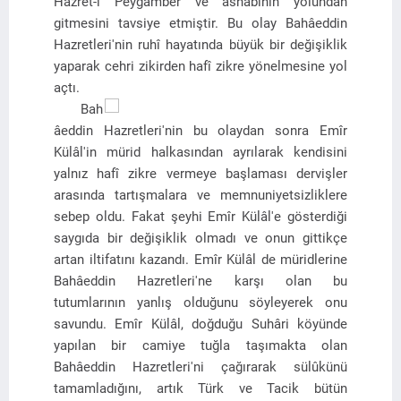
Hazret-i Peygamber ve ashabının yolundan
gitmesini tavsiye etmiştir. Bu olay Bahâeddin
Hazretleri'nin ruhî hayatında büyük bir değişiklik
yaparak cehri zikirden hafî zikre yönelmesine yol
açtı.
Bah
âeddin Hazretleri'nin bu olaydan sonra Emîr
Külâl'in mürid halkasından ayrılarak kendisini
yalnız hafî zikre vermeye başlaması dervişler
arasında tartışmalara ve memnuniyetsizliklere
sebep oldu. Fakat şeyhi Emîr Külâl'e gösterdiği
saygıda bir değişiklik olmadı ve onun gittikçe
artan iltifatını kazandı. Emîr Külâl de müridlerine
Bahâeddin Hazretleri'ne karşı olan bu
tutumlarının yanlış olduğunu söyleyerek onu
savundu. Emîr Külâl, doğduğu Suhâri köyünde
yapılan bir camiye tuğla taşımakta olan
Bahâeddin Hazretleri'ni çağırarak sülûkünü
tamamladığını, artık Türk ve Tacik bütün