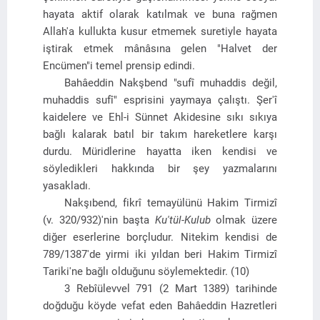
hayata aktif olarak katılmak ve buna rağmen
Allah'a kullukta kusur etmemek suretiyle hayata
iştirak etmek mânâsına gelen "Halvet der
Encümen"i temel prensip edindi.
Bahâeddin Nakşbend "sufî muhaddis değil,
muhaddis sufî" esprisini yaymaya çalıştı. Şer'î
kaidelere ve Ehl-i Sünnet Akidesine sıkı sıkıya
bağlı kalarak batıl bir takım hareketlere karşı
durdu. Müridlerine hayatta iken kendisi ve
söyledikleri hakkında bir şey yazmalarını
yasakladı.
Nakşıbend, fikrî temayülünü Hakim Tirmizî
(v. 320/932)'nin başta
Ku'tül-Kulub
olmak üzere
diğer eserlerine borçludur. Nitekim kendisi de
789/1387'de yirmi iki yıldan beri Hakim Tirmizî
Tariki'ne bağlı olduğunu söylemektedir. (10)
3 Rebîülevvel 791 (2 Mart 1389) tarihinde
doğduğu köyde vefat eden Bahâeddin Hazretleri