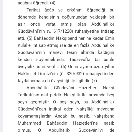
adabını öğrendi. (4)
Tarikat âdâb ve erkânını öğrendiği bu
dönemde kendisinin doğumundan yaklaşık bir
asır önce vefat etmiş olan Abdülhâlik-ı
Gücdüvânî'nin (v. 617/1220) ruhaniyetine intisap
etti. (5) Bahâeddin Nakşibend her ne kadar Emir
Külal'e intisab etmiş ise de en fazla Abdülhâlik-ı
Gücdüvânî'nin manevi tesiri altında kaldığını
kendisi söylemektedir. Tasavvufta bu usûle
üveysîlik ismi verilir. (6) Onun ayrıca uzun yıllar
Hakîm et-Tirmizî'nin (ö. 320/932) ruhaniyetinden
faydalanması da üveysîliği ile ilgilidir. (7)
Abdülhàlik-ı Gücdevânî Hazretleri, Nakşî
Tarikatı'nın asıl piridir. Nakşilik ile arasında beş
şeyh geçmiştir. O beş şeyh, bu Abdülhàlik-ı
Gücdevânî'den intikal eden Nakşîliği meydana
koyamamışlardır. Ancak bu nasib, Nakşıbend
Muhammed Bahâeddin Hazretleri'ne nasib
olmuş. O, Abdülhàlik-ı Gücdevânî'yi de