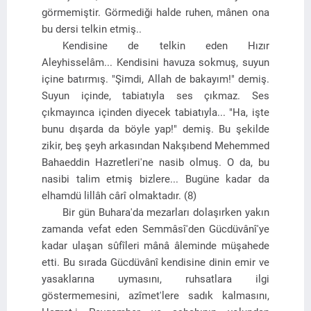
görmemiştir. Görmediği halde ruhen, mânen ona
bu dersi telkin etmiş..
Kendisine de telkin eden Hızır
Aleyhisselâm... Kendisini havuza sokmuş, suyun
içine batırmış. "Şimdi, Allah de bakayım!" demiş.
Suyun içinde, tabiatıyla ses çıkmaz. Ses
çıkmayınca içinden diyecek tabiatıyla... "Ha, işte
bunu dışarda da böyle yap!" demiş. Bu şekilde
zikir, beş şeyh arkasından Nakşıbend Mehemmed
Bahaeddin Hazretleri'ne nasib olmuş. O da, bu
nasibi talim etmiş bizlere... Bugüne kadar da
elhamdü lillâh cârî olmaktadır. (8)
Bir gün Buhara'da mezarları dolaşırken yakın
zamanda vefat eden Semmâsî'den Gücdüvânî'ye
kadar ulaşan sûfîleri mânâ âleminde müşahede
etti. Bu sırada Gücdüvânî kendisine dinin emir ve
yasaklarına uymasını, ruhsatlara ilgi
göstermemesini, azîmet'lere sadık kalmasını,