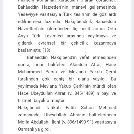
muhtelif kollarının kurucuları olarak görülürler.
Bahâeddin Hazretleri'nin mânevî gelişmesinde
Yeseviyye vasıtasıyla Türk tesirinin de göz ardı
edilmemesi lâzımdır. Nakşibendîlik Bahâeddin
Hazretleri'nin ölümünden üç nesil sonra Orta
Asya Türk kavimleri arasında yayılmaya ve
giderek evrensel bir çekicilik kazanmaya
başlamıştır. (13)
Bahâeddin Nakşıbend'in vefat etmesinden
sonra, onun halifeleri Alâeddin Attar, Hace
Muhammed Parsa ve Mevlana Yakub Çerhi
tarafından çok geniş bir alana yayıldı. Bu
yayılmada Mevlana Yakub Çerhî'nin müridi olan
Hace Ubeydullah Ahrar (v. 845/1489)'ın payı ve
hizmeti büyük olmuştur.
Nakşıbendî Tarikatı Fatih Sultan Mehmed
zamanında, Ubeydullah Ahrar'ın halifelerinden
Molla Abdullah-ı İlahî (v. 896/1490-91) vasıtasıyla
Osmanlı'ya girdi.