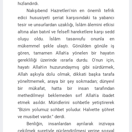
hızlandırdı.
Nakşıbend Hazretleri'nin en önemli tefrik
edici hususiyeti şeriat karşısındaki ta yabancı
tesir ve unsurlardan uzaklığı, İslâm âlemini etkisi
altına alan batınî ve felsefî hareketlere karşı sedd
oluşu oldu. İslâm tasavvufu onunla en
mükemmel şekle ulaştı. Gönülden gönüle iş
gören, tamamen Allah'a yönelen bir hayatın
gerekliliği üzerinde ısrarla durdu. O'nun için,
hayatı Allah'ın huzurundaymış gibi sürdürmek,
Allah aşkıyla dolu olmak, dikkati başka tarafa
yöneltmemek, araya bir şey sokmadan; dünyevî
bir mükafat, hatta bir insan tarafından
methedilmeyi beklemeden sırf Allah'a ibadet
etmek asıldır. Müridlerini sohbetle yetiştirerek
"Bizim yolumuz sohbet yoludur. Halvette şöhret
ve musibet vardır." derdi.
Benliğin, insanlardan ayrılarak inzivaya
çekilmek suretiyle güçlendirilmesi yerine sosyal