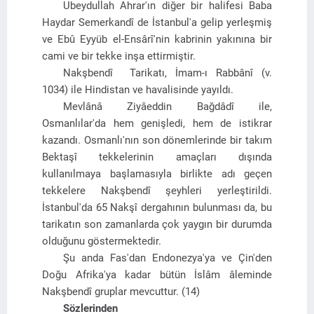
Ubeydullah Ahrar'ın diğer bir halifesi Baba
Haydar Semerkandî de İstanbul'a gelip yerleşmiş
ve Ebû Eyyüb el-Ensârî'nin kabrinin yakınına bir
cami ve bir tekke inşa ettirmiştir.
Nakşbendî Tarikatı, İmam-ı Rabbânî (v.
1034) ile Hindistan ve havalisinde yayıldı.
Mevlânâ Ziyâeddin Bağdâdî ile,
Osmanlılar'da hem genişledi, hem de istikrar
kazandı. Osmanlı'nın son dönemlerinde bir takım
Bektaşî tekkelerinin amaçları dışında
kullanılmaya başlamasıyla birlikte adı geçen
tekkelere Nakşbendî şeyhleri yerleştirildi.
İstanbul'da 65 Nakşî dergahının bulunması da, bu
tarikatın son zamanlarda çok yaygın bir durumda
olduğunu göstermektedir.
Şu anda Fas'dan Endonezya'ya ve Çin'den
Doğu Afrika'ya kadar bütün İslâm âleminde
Nakşbendî gruplar mevcuttur. (14)
Sözlerinden