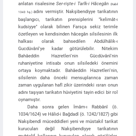
anlatan risalesine
Ser-rişte-i Tarîk-i Hâcegân
(Kabil
adını vermiştir. Nakşibendiyye tarikatının
1343 hş.)
başlangıcı, tarikatın prensiplerini "kelimât-ı
kudsiyye" olarak bilinen Farsça sekiz terimle
özetleyen ve kendisinden hâcegân silsilesinin ilk
halkası olarak bahsedilen Abdülhâlik-ı
Gucdüvânî'ye kadar götürülebilir. Nitekim
Bahâeddin Hazretleri'nin Gücdüvânî'nin
ruhaniyetine intisabı onun silsiledeki önemini
ortaya koymaktadır. Bahâeddin Hazretleri'nin,
silsilenin daha önceki mensuplarınca zaman
zaman uygulanan hafî zikir üzerindeki ısrarı onun
adını taşıyan tarikatın hüviyetini tayin edici bir rol
oynamıştır.
Daha sonra gelen İmâm-ı Rabbânî (ö.
1034/1624) ve Hâlid-i Bağdadî (ö. 1242/1827) gibi
Nakşibendî müceddidleri yeni ve müstakil tarikat
kurucuları değil Nakşibendiyye tarikatının