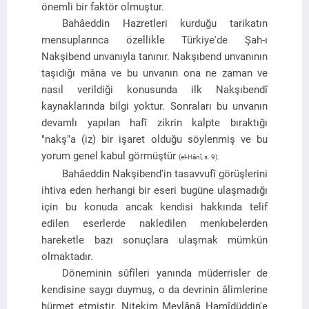
önemli bir faktör olmuştur.
Bahâeddin Hazretleri kurduğu tarikatın
mensuplarınca özellikle Türkiye'de Şah-ı
Nakşibend unvanıyla tanınır. Nakşıbend unvanının
taşıdığı mâna ve bu unvanın ona ne zaman ve
nasıl verildiği konusunda ilk Nakşıbendî
kaynaklarında bilgi yoktur. Sonraları bu unvanın
devamlı yapılan hafî zikrin kalpte bıraktığı
"nakş"a (iz) bir işaret olduğu söylenmiş ve bu
yorum genel kabul görmüştür
(el-Hânî, s. 9).
Bahâeddin Nakşibend'in tasavvufî görüşlerini
ihtiva eden herhangi bir eseri bugüne ulaşmadığı
için bu konuda ancak kendisi hakkında telif
edilen eserlerde nakledilen menkıbelerden
hareketle bazı sonuçlara ulaşmak mümkün
olmaktadır.
Döneminin sûfîleri yanında müderrisler de
kendisine saygı duymuş, o da devrinin âlimlerine
hürmet etmiştir. Nitekim Mevlânâ Hamîdüddin'e