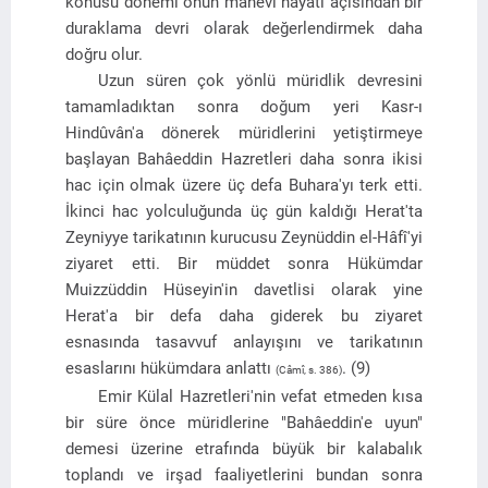
konusu dönemi onun manevî hayatı açısından bir
duraklama devri olarak değerlendirmek daha
doğru olur.
Uzun süren çok yönlü müridlik devresini
tamamladıktan sonra doğum yeri Kasr-ı
Hindûvân'a dönerek müridlerini yetiştirmeye
başlayan Bahâeddin Hazretleri daha sonra ikisi
hac için olmak üzere üç defa Buhara'yı terk etti.
İkinci hac yolculuğunda üç gün kaldığı Herat'ta
Zeyniyye tarikatının kurucusu Zeynüddin el-Hâfî'yi
ziyaret etti. Bir müddet sonra Hükümdar
Muizzüddin Hüseyin'in davetlisi olarak yine
Herat'a bir defa daha giderek bu ziyaret
esnasında tasavvuf anlayışını ve tarikatının
esaslarını hükümdara anlattı
. (9)
(Câmî, s. 386)
Emir Külal Hazretleri'nin vefat etmeden kısa
bir süre önce müridlerine "Bahâeddin'e uyun"
demesi üzerine etrafında büyük bir kalabalık
toplandı ve irşad faaliyetlerini bundan sonra