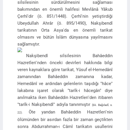
silsilesinin sürdürülmesini sağlaması
bakımından en önemli halifesi Mevlânâ Yâkub
Çerhî'dir (ö. 851/1448). Çerhî'nin yetiştirdiği
Ubeydullah Ahrâr (ö. 895/1490), Nakşibendî
tarikatının Orta Asya'da en önemli tarikat
olmasını ve bütün İslâm dünyasına yayılmasını
sağlamıştır.
Nakşibendî silsilesinin Bahâeddin
Hazretleri'nden önceki devirleri hakkında bilgi
veren kaynaklara göre tarikat, Yûsuf el-Hemedânî
zamanından Bahâeddin zamanına kadar,
Hemedânî ve ardından gelenlerin taşıdığı "hâce"
lakabına işaret olarak "tarîk-i hâcegân" diye
anılmakta iken Bahâeddin Hazretleri'den itibaren
"tarîk-i Nakşibendî" adıyla tanınmıştır
(bk. Bağdadî, s.
Öte yandan Bahâeddin Hazretleri'nin
22).
ölümünden bir asırdan fazla bir zaman geçtikten
sonra Abdurrahman-ı Câmî tarikatın usullerini