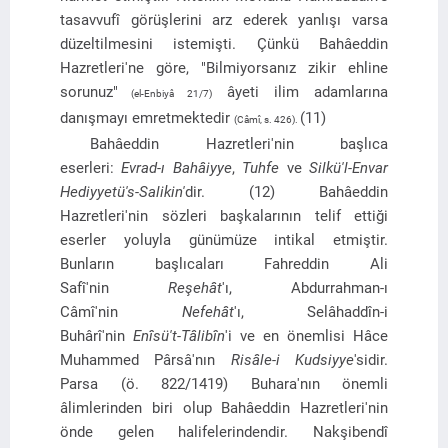
tasavvufî görüşlerini arz ederek yanlışı varsa
düzeltilmesini istemişti. Çünkü Bahâeddin
Hazretleri'ne göre, "Bilmiyorsanız zikir ehline
sorunuz"
âyeti ilim adamlarına
(el-Enbiyâ 21/7)
danışmayı emretmektedir
(11)
(Câmî, s. 426).
Bahâeddin Hazretleri'nin başlıca
eserleri:
Evrad-ı Bahâiyye
,
Tuhfe
ve
Silkü'l-Envar
Hediyyetü's-Salikin'
dir. (12) Bahâeddin
Hazretleri'nin sözleri başkalarının telif ettiği
eserler yoluyla günümüze intikal etmiştir.
Bunların başlıcaları Fahreddin Ali
Safî'nin
Reşehât
'ı, Abdurrahman-ı
Câmî'nin
Nefehât
'ı, Selâhaddîn-i
Buhârî'nin
Enîsü't-Tâlibîn
'i ve en önemlisi Hâce
Muhammed Pârsâ'nın
Risâle-i Kudsiyye
'sidir.
Parsa (ö. 822/1419) Buhara'nın önemli
âlimlerinden biri olup Bahâeddin Hazretleri'nin
önde gelen halifelerindendir. Nakşibendî