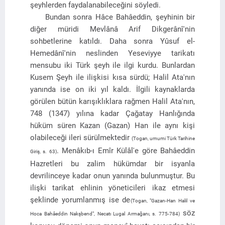
şeyhlerden faydalanabileceğini söyledi.
Bundan sonra Hâce Bahâeddin, şeyhinin bir
diğer müridi Mevlânâ Arif Dikgerânî'nin
sohbetlerine katıldı. Daha sonra Yûsuf el-
Hemedânî'nin neslinden Yeseviyye tarikatı
mensubu iki Türk şeyh ile ilgi kurdu. Bunlardan
Kusem Şeyh ile ilişkisi kısa sürdü; Halil Ata'nın
yanında ise on iki yıl kaldı. İlgili kaynaklarda
görülen bütün karışıklıklara rağmen Halil Ata'nın,
748 (1347) yılına kadar Çağatay Hanlığında
hüküm süren Kazan (Gazan) Han ile aynı kişi
olabileceği ileri sürülmektedir
(Togan, umumi Türk Tarihine
. Menâkıb-ı Emîr Külâl'e göre Bahâeddin
Giriş, s. 63)
Hazretleri bu zalim hükümdar bir isyanla
devrilinceye kadar onun yanında bulunmuştur. Bu
ilişki tarikat ehlinin yöneticileri ikaz etmesi
şeklinde yorumlanmış ise de
(Togan, "Gazan-Han Halil ve
söz
Hoca Bahâeddin Nakşbend", Necatı Lugal Armağanı, s. 775-784)