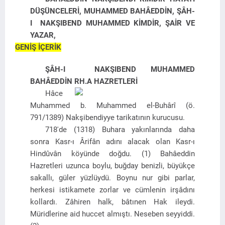
DÜŞÜNCELERİ, MUHAMMED BAHÂEDDİN, ŞÂH-
I NAKŞIBEND MUHAMMED KİMDİR, ŞAİR VE
YAZAR,
GENİŞ İÇERİK
ŞÂH-I NAKŞIBEND MUHAMMED
BAHÂEDDİN RH.A HAZRETLERİ
Hâce
Muhammed b. Muhammed el-Buhârî (ö.
791/1389) Nakşibendiyye tarikatının kurucusu.
718'de (1318) Buhara yakınlarında daha
sonra Kasr-ı Ârifân adını alacak olan Kasr-ı
Hindûvân köyünde doğdu. (1) Bahâeddin
Hazretleri uzunca boylu, buğday benizli, büyükçe
sakallı, güler yüzlüydü. Boynu nur gibi parlar,
herkesi istikamete zorlar ve cümlenin irşâdını
kollardı. Zâhiren halk, bâtınen Hak ileydi.
Müridlerine aid huccet almıştı. Neseben seyyiddi.