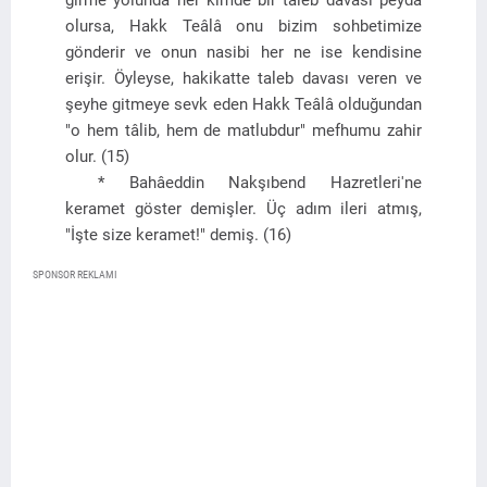
girme yolunda her kimde bir taleb davası peyda
olursa, Hakk Teâlâ onu bizim sohbetimize
gönderir ve onun nasibi her ne ise kendisine
erişir. Öyleyse, hakikatte taleb davası veren ve
şeyhe gitmeye sevk eden Hakk Teâlâ olduğundan
"o hem tâlib, hem de matlubdur" mefhumu zahir
olur. (15)
* Bahâeddin Nakşıbend Hazretleri'ne
keramet göster demişler. Üç adım ileri atmış,
"İşte size keramet!" demiş. (16)
SPONSOR REKLAMI