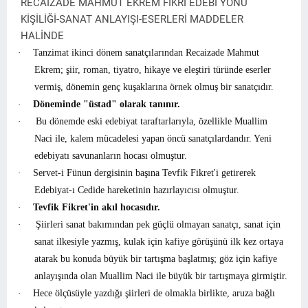
RECAİZADE MAHMUT EKREM FİKRİ EDEBİ YÖNÜ
KİŞİLİĞİ-SANAT ANLAYIŞI-ESERLERİ MADDELER
HALİNDE
·
Tanzimat ikinci dönem sanatçılarından Recaizade Mahmut
Ekrem; şiir, roman, tiyatro, hikaye ve eleştiri türünde eserler
vermiş, dönemin genç kuşaklarına örnek olmuş bir sanatçıdır.
·
Döneminde "üstad" olarak tanınır.
·
Bu dönemde eski edebiyat taraftarlarıyla, özellikle Muallim
Naci ile, kalem mücadelesi yapan öncü sanatçılardandır. Yeni
edebiyatı savunanların hocası olmuştur.
·
Servet-i Fünun dergisinin başına Tevfik Fikret'i getirerek
Edebiyat-ı Cedide hareketinin hazırlayıcısı olmuştur.
·
Tevfik Fikret'in akıl hocasıdır.
·
Şiirleri sanat bakımından pek güçlü olmayan sanatçı, sanat için
sanat ilkesiyle yazmış, kulak için kafiye görüşünü ilk kez ortaya
atarak bu konuda büyük bir tartışma başlatmış; göz için kafiye
anlayışında olan Muallim Naci ile büyük bir tartışmaya girmiştir.
·
Hece ölçüsüyle yazdığı şiirleri de olmakla birlikte, aruza bağlı