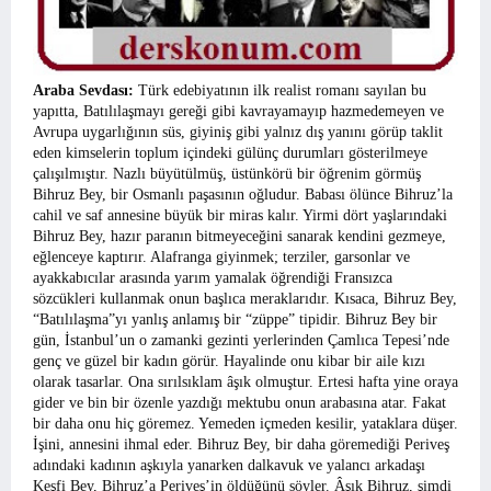
Araba Sevdası:
Türk edebiyatının ilk realist romanı sayılan bu
yapıtta, Batılılaşmayı gereği gibi kavrayamayıp hazmedemeyen ve
Avrupa uygarlığının süs, giyiniş gibi yalnız dış yanını görüp taklit
eden kimselerin toplum içindeki gülünç durumları gösterilmeye
çalışılmıştır. Nazlı büyütülmüş, üstünkörü bir öğrenim görmüş
Bihruz Bey, bir Osmanlı paşasının oğludur. Babası ölünce Bihruz’la
cahil ve saf annesine büyük bir miras kalır. Yirmi dört yaşlarındaki
Bihruz Bey, hazır paranın bitmeyeceğini sanarak kendini gezmeye,
eğlenceye kaptırır. Alafranga giyinmek; terziler, garsonlar ve
ayakkabıcılar arasında yarım yamalak öğrendiği Fransızca
sözcükleri kullanmak onun başlıca meraklarıdır. Kısaca, Bihruz Bey,
“Batılılaşma”yı yanlış anlamış bir “züppe” tipidir. Bihruz Bey bir
gün, İstanbul’un o zamanki gezinti yerlerinden Çamlıca Tepesi’nde
genç ve güzel bir kadın görür. Hayalinde onu kibar bir aile kızı
olarak tasarlar. Ona sırılsıklam âşık olmuştur. Ertesi hafta yine oraya
gider ve bin bir özenle yazdığı mektubu onun arabasına atar. Fakat
bir daha onu hiç göremez. Yemeden içmeden kesilir, yataklara düşer.
İşini, annesini ihmal eder. Bihruz Bey, bir daha göremediği Periveş
adındaki kadının aşkıyla yanarken dalkavuk ve yalancı arkadaşı
Keşfi Bey, Bihruz’a Periveş’in öldüğünü söyler. Âşık Bihruz, şimdi