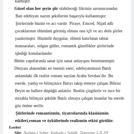
kalmıştır.
·
Güzel olan her şeyin şiir
olabileceği fikrinin savunucusudur.
·
Batı edebiyatı nazım şekillerini başarıyla kullanmıştır.
·
Şiirlerinde hüzün ve acı vardır. Piraye, Emced, Nijad adlı
çocuklarının ölümünü görmüş olması ona içli ve acı dolu şiirler
yazdırmıştır. Hüzünlü duygular, ölümü hatırlatan tabiat
manzaraları, solgun güller, romantik güzellikler şiirlerinde
işlediği konulardandır.
·
Bütün yapıtlarında sanat için sanat anlayışını benimsemiştir.
·
Düzyazı alanındaki en önemli eseri, edebiyatımızın Batılı
anlamdaki ilk realist romanı sayılan Araba Sevdası'dır. Bu
eserde, yanlış ve bilinçsizce Batıyı takip etmeye çalışan Bihruz
Beyin ne hallere düştüğü anlatılır. Realist çizgilerle ve ince bir
mizahla bilinçsiz şekilde Batılı olmaya çalışan insanlar bu eserde
göz önüne serilir.
·
Şiirlerinde romantizmin, tiyatrolarında klasisizmin
etkileri,roman ve öykülerinde realizmin etkisi görülür.
Eserleri
·
Şiir:
Nağme-i Seher, Yadigâr-ı Şebâb, Zemzeme I-II-III,