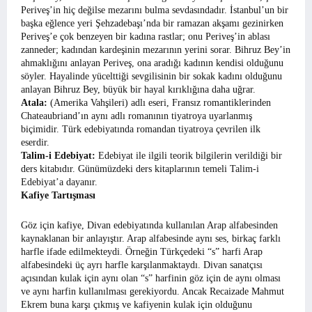
Periveş’in hiç değilse mezarını bulma sevdasındadır. İstanbul’un bir
başka eğlence yeri Şehzadebaşı’nda bir ramazan akşamı gezinirken
Periveş’e çok benzeyen bir kadına rastlar; onu Periveş’in ablası
zanneder; kadından kardeşinin mezarının yerini sorar. Bihruz Bey’in
ahmaklığını anlayan Periveş, ona aradığı kadının kendisi olduğunu
söyler. Hayalinde yücelttiği sevgilisinin bir sokak kadını olduğunu
anlayan Bihruz Bey, büyük bir hayal kırıklığına daha uğrar.
Atala:
(Amerika Vahşileri) adlı eseri, Fransız romantiklerinden
Chateaubriand’ın aynı adlı romanının tiyatroya uyarlanmış
biçimidir. Türk edebiyatında romandan tiyatroya çevrilen ilk
eserdir.
Talim-i Edebiyat:
Edebiyat ile ilgili teorik bilgilerin verildiği bir
ders kitabıdır. Günümüzdeki ders kitaplarının temeli Talim-i
Edebiyat’a dayanır.
Kafiye Tartışması
Göz için kafiye, Divan edebiyatında kullanılan Arap alfabesinden
kaynaklanan bir anlayıştır. Arap alfabesinde aynı ses, birkaç farklı
harfle ifade edilmekteydi. Örneğin Türkçedeki “s” harfi Arap
alfabesindeki üç ayrı harfle karşılanmaktaydı. Divan sanatçısı
açısından kulak için aynı olan “s” harfinin göz için de aynı olması
ve aynı harfin kullanılması gerekiyordu. Ancak Recaizade Mahmut
Ekrem buna karşı çıkmış ve kafiyenin kulak için olduğunu