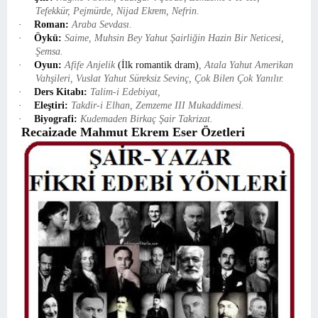
Tefekkür, Pejmürde, Nijad Ekrem, Nefrin.
·
Roman:
Araba Sevdası.
·
Öykü:
Saime, Muhsin Bey Yahut Şairliğin Hazin Bir Neticesi,
Şemsa.
·
Oyun:
Afife Anjelik
(İlk romantik dram)
, Atala Yahut Amerikan
Vahşileri, Vuslat Yahut Süreksiz Sevinç, Çok Bilen Çok Yanılır.
·
Ders Kitabı:
Talim-i Edebiyat,
·
Eleştiri:
Takdir-i Elhan, Zemzeme III Mukaddimesi.
·
Biyografi:
Kudemaden Birkaç Şair Takrizat.
Recaizade Mahmut Ekrem Eser Özetleri