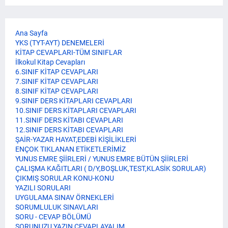
Ana Sayfa
YKS (TYT-AYT) DENEMELERİ
KİTAP CEVAPLARI-TÜM SINIFLAR
İlkokul Kitap Cevapları
6.SINIF KİTAP CEVAPLARI
7.SINIF KİTAP CEVAPLARI
8.SINIF KİTAP CEVAPLARI
9.SINIF DERS KİTAPLARI CEVAPLARI
10.SINIF DERS KİTAPLARI CEVAPLARI
11.SINIF DERS KİTABI CEVAPLARI
12.SINIF DERS KİTABI CEVAPLARI
ŞAİR-YAZAR HAYAT,EDEBİ KİŞİLİKLERİ
ENÇOK TIKLANAN ETİKETLERİMİZ
YUNUS EMRE ŞİİRLERİ / YUNUS EMRE BÜTÜN ŞİİRLERİ
ÇALIŞMA KAĞITLARI ( D/Y,BOŞLUK,TEST,KLASİK SORULAR)
ÇIKMIŞ SORULAR KONU-KONU
YAZILI SORULARI
UYGULAMA SINAV ÖRNEKLERİ
SORUMLULUK SINAVLARI
SORU - CEVAP BÖLÜMÜ
SORUNUZU YAZIN CEVAPLAYALIM