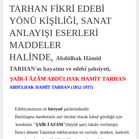
TARHAN FİKRİ EDEBİ
YÖNÜ KİŞİLİĞİ, SANAT
ANLAYIŞI ESERLERİ
MADDELER
HALİNDE,
Abdülhak Hâmid
TARHAN'ın hayatını ve edebî şahsiyeti,
ŞAİR-İ ÂZÂM ABDÜLHAK HAMİT TARHAN
ABDÜLHAK HAMİT TARHAN (1852-1937)
·
Edebiyatımızın en
bireysel
şairlerindendir.
·
Batılılaşma hareketinin asıl öncüsü olarak kabul gördüğü için
kendisine
"ŞAİR-İ AZAM"
(büyük şair) lakabı verilmiştir.
·
İkinci dönem Tanzimat edebiyatının en verimli, üretken, kudretli