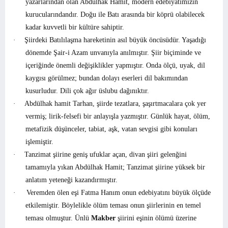
yazarlarından olan Abdülhak Hamit, modern edebiyatımızın
kurucularındandır. Doğu ile Batı arasında bir köprü olabilecek
kadar kuvvetli bir kültüre sahiptir.
·
Şiirdeki Batılılaşma hareketinin asıl büyük öncüsüdür. Yaşadığı
dönemde Şair-i Azam unvanıyla anılmıştır. Şiir biçiminde ve
içeriğinde önemli değişiklikler yapmıştır. Onda ölçü, uyak, dil
kaygısı görülmez; bundan dolayı eserleri dil bakımından
kusurludur. Dili çok ağır üslubu dağınıktır.
·
Abdülhak hamit Tarhan, şiirde tezatlara, şaşırtmacalara çok yer
vermiş; lirik-felsefi bir anlayışla yazmıştır. Günlük hayat, ölüm,
metafizik düşünceler, tabiat, aşk, vatan sevgisi gibi konuları
işlemiştir.
·
Tanzimat şiirine geniş ufuklar açan, divan şiiri gelenğini
tamamıyla yıkan Abdülhak Hamit; Tanzimat şiirine yüksek bir
anlatım yeteneği kazandırmıştır.
·
Veremden ölen eşi Fatma Hanım onun edebiyatını büyük ölçüde
etkilemiştir. Böylelikle ölüm teması onun şiirlerinin en temel
teması olmuştur. Ünlü
Makber
şiirini eşinin ölümü üzerine