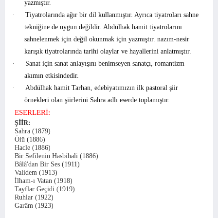
yazmıştır.
·
Tiyatrolarında ağır bir dil kullanmıştır. Ayrıca tiyatroları sahne
tekniğine de uygun değildir. Abdülhak hamit tiyatrolarını
sahnelenmek için değil okunmak için yazmıştır. nazım-nesir
karışık tiyatrolarında tarihi olaylar ve hayallerini anlatmıştır.
·
Sanat için sanat anlayışını benimseyen sanatçı, romantizm
akımın etkisindedir.
·
Abdülhak hamit Tarhan, edebiyatımızın ilk pastoral şiir
örnekleri olan şiirlerini Sahra adlı eserde toplamıştır.
ESERLERİ:
ŞİİR:
Sahra (1879)
Ölü (1886)
Hacle (1886)
Bir Sefilenin Hasbihali (1886)
Bâlâ'dan Bir Ses (1911)
Validem (1913)
İlham-ı Vatan (1918)
Tayflar Geçidi (1919)
Ruhlar (1922)
Garâm (1923)