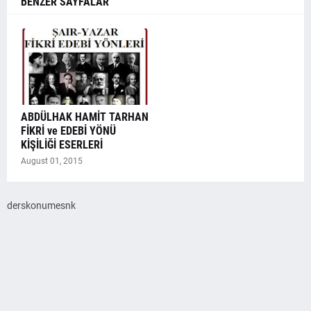
BENZER SAYFALAR
ABDÜLHAK HAMİT TARHAN
FİKRİ ve EDEBİ YÖNÜ
KİŞİLİĞİ ESERLERİ
August 01, 2015
derskonumesnk