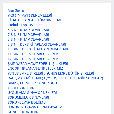
Ana Sayfa
YKS (TYT-AYT) DENEMELERİ
KİTAP CEVAPLARI-TÜM SINIFLAR
İlkokul Kitap Cevapları
6.SINIF KİTAP CEVAPLARI
7.SINIF KİTAP CEVAPLARI
8.SINIF KİTAP CEVAPLARI
9.SINIF DERS KİTAPLARI CEVAPLARI
10.SINIF DERS KİTAPLARI CEVAPLARI
11.SINIF DERS KİTABI CEVAPLARI
12.SINIF DERS KİTABI CEVAPLARI
ŞAİR-YAZAR HAYAT,EDEBİ KİŞİLİKLERİ
ENÇOK TIKLANAN ETİKETLERİMİZ
YUNUS EMRE ŞİİRLERİ / YUNUS EMRE BÜTÜN ŞİİRLERİ
ÇALIŞMA KAĞITLARI ( D/Y,BOŞLUK,TEST,KLASİK SORULAR)
ÇIKMIŞ SORULAR KONU-KONU
YAZILI SORULARI
UYGULAMA SINAV ÖRNEKLERİ
SORUMLULUK SINAVLARI
SORU - CEVAP BÖLÜMÜ
SORUNUZU YAZIN CEVAPLAYALIM
GÜNCEL KONULAR