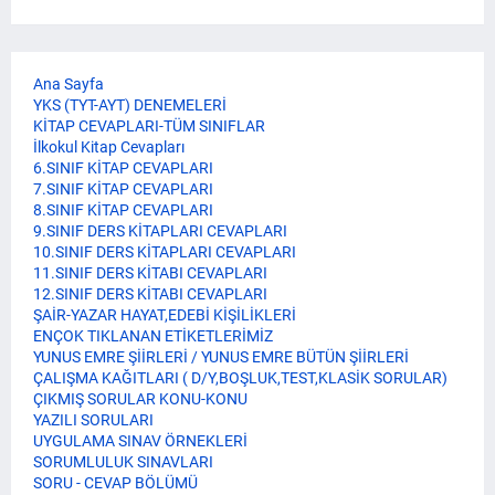
Ana Sayfa
YKS (TYT-AYT) DENEMELERİ
KİTAP CEVAPLARI-TÜM SINIFLAR
İlkokul Kitap Cevapları
6.SINIF KİTAP CEVAPLARI
7.SINIF KİTAP CEVAPLARI
8.SINIF KİTAP CEVAPLARI
9.SINIF DERS KİTAPLARI CEVAPLARI
10.SINIF DERS KİTAPLARI CEVAPLARI
11.SINIF DERS KİTABI CEVAPLARI
12.SINIF DERS KİTABI CEVAPLARI
ŞAİR-YAZAR HAYAT,EDEBİ KİŞİLİKLERİ
ENÇOK TIKLANAN ETİKETLERİMİZ
YUNUS EMRE ŞİİRLERİ / YUNUS EMRE BÜTÜN ŞİİRLERİ
ÇALIŞMA KAĞITLARI ( D/Y,BOŞLUK,TEST,KLASİK SORULAR)
ÇIKMIŞ SORULAR KONU-KONU
YAZILI SORULARI
UYGULAMA SINAV ÖRNEKLERİ
SORUMLULUK SINAVLARI
SORU - CEVAP BÖLÜMÜ