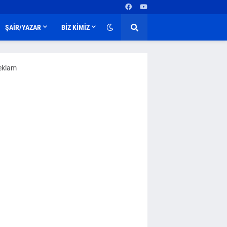
ŞAİR/YAZAR
BİZ KİMİZ
eklam