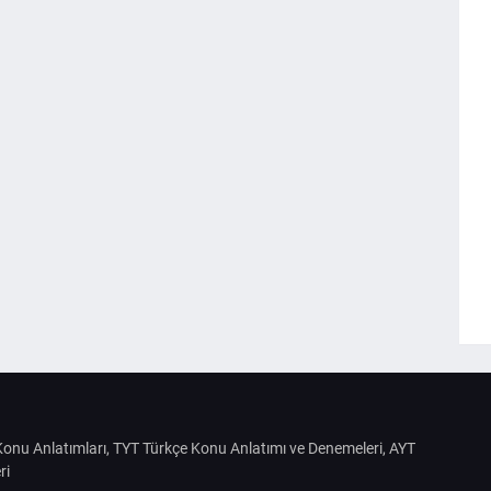
S Konu Anlatımları, TYT Türkçe Konu Anlatımı ve Denemeleri, AYT
ri