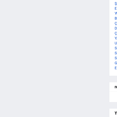
Ş
E
Y
B
Ç
D
Ç
Y
U
S
S
S
G
E
r
Y