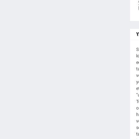
Y
S
k
e
t
v
y
e
“
T
o
h
v
s
t