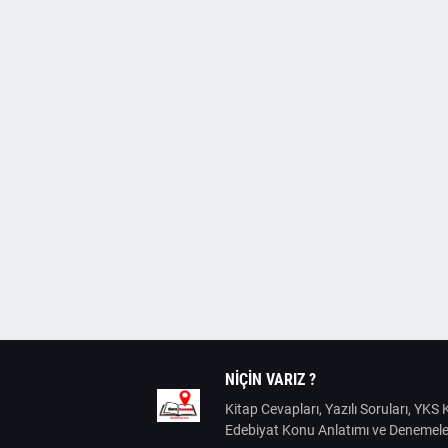
NIÇIN VARIZ ?
Kitap Cevapları, Yazılı Soruları, YK
Edebiyat Konu Anlatımı ve Denemele