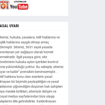
ASAL UYARI
itemiz, hukuka, yasalara, telif haklarına ve
işilik haklarına saygılı olmayı amaç
dinmiştir. Sitemiz, 5651 sayılı yasada
anımlanan yer sağlayıcı olarak hizmet
ermektedir. İlgili yasaya göre, site
önetiminin hukuka aykırı içerikleri kontrol
tme yükümlülüğü yoktur. Bu sebeple, sitemiz
uyar ve kaldır” prensibini benimsemiştir. .
elif hakkına konu olan eserlerin yasal
lmayan bir biçimde paylaşıldığını ve yasal
aklarının çiğnendiğini düşünen hak sahipleri
eya meslek birlikleri, sitemizin iletişim ve
osyal medya sayfalarından bize ulaşıp
aleplerini dile getirebilirler. Kaldırılmasını