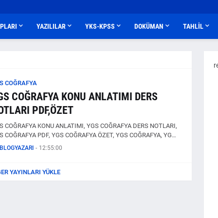
APLARI
YAZILILAR
YKS-KPSS
DOKÜMAN
TAHLİL
r
S COĞRAFYA
GS COĞRAFYA KONU ANLATIMI DERS
OTLARI PDF,ÖZET
S COĞRAFYA KONU ANLATIMI, YGS COĞRAFYA DERS NOTLARI,
S COĞRAFYA PDF, YGS COĞRAFYA ÖZET, YGS COĞRAFYA, YG…
BLOGYAZARI
-
12:55:00
ĞER YAYINLARI YÜKLE