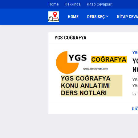
Home
Hakkında
Kitap Cevapları
HOME
DERS SEÇ
KİTAP CEV
YGS COĞRAFYA
YG
Y
N
YG
YG
by
DI