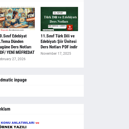
0.Sınıf Edebiyat
11.Sınıf Türk Dili ve
.Tema Dünden
Edebiyatı Şiir Ünitesi
ugüne Ders Notları
Ders Notları PDF indir
DF/ YENİ MÜFREDAT
November 17, 2025
ebruary 27, 2026
dmatic inpage
eklam