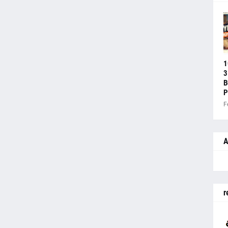
1
3
B
P
F
A
r