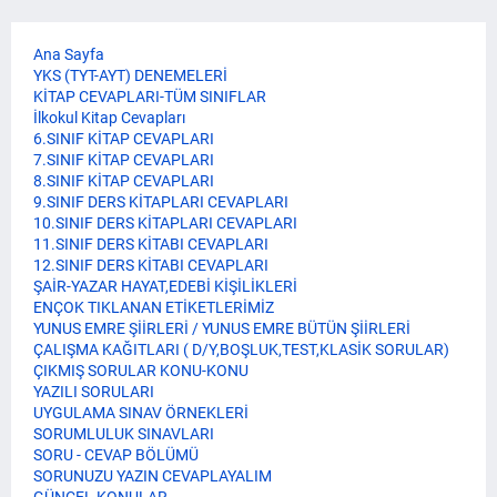
Ana Sayfa
YKS (TYT-AYT) DENEMELERİ
KİTAP CEVAPLARI-TÜM SINIFLAR
İlkokul Kitap Cevapları
6.SINIF KİTAP CEVAPLARI
7.SINIF KİTAP CEVAPLARI
8.SINIF KİTAP CEVAPLARI
9.SINIF DERS KİTAPLARI CEVAPLARI
10.SINIF DERS KİTAPLARI CEVAPLARI
11.SINIF DERS KİTABI CEVAPLARI
12.SINIF DERS KİTABI CEVAPLARI
ŞAİR-YAZAR HAYAT,EDEBİ KİŞİLİKLERİ
ENÇOK TIKLANAN ETİKETLERİMİZ
YUNUS EMRE ŞİİRLERİ / YUNUS EMRE BÜTÜN ŞİİRLERİ
ÇALIŞMA KAĞITLARI ( D/Y,BOŞLUK,TEST,KLASİK SORULAR)
ÇIKMIŞ SORULAR KONU-KONU
YAZILI SORULARI
UYGULAMA SINAV ÖRNEKLERİ
SORUMLULUK SINAVLARI
SORU - CEVAP BÖLÜMÜ
SORUNUZU YAZIN CEVAPLAYALIM