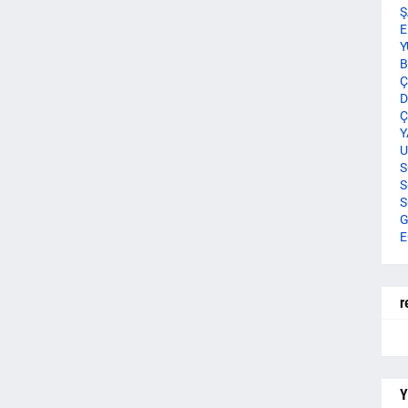
Ş
E
Y
B
Ç
D
Ç
Y
U
S
S
S
G
E
r
Y