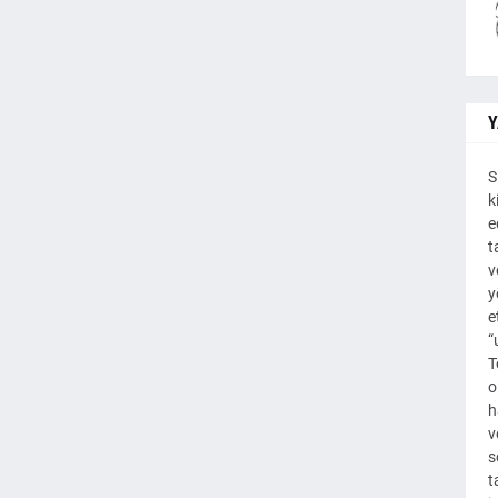
Y
S
k
e
t
v
y
e
“
T
o
h
v
s
t