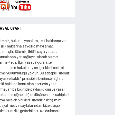
ASAL UYARI
itemiz, hukuka, yasalara, telif haklarına ve
işilik haklarına saygılı olmayı amaç
dinmiştir. Sitemiz, 5651 sayılı yasada
anımlanan yer sağlayıcı olarak hizmet
ermektedir. İlgili yasaya göre, site
önetiminin hukuka aykırı içerikleri kontrol
tme yükümlülüğü yoktur. Bu sebeple, sitemiz
uyar ve kaldır” prensibini benimsemiştir. .
elif hakkına konu olan eserlerin yasal
lmayan bir biçimde paylaşıldığını ve yasal
aklarının çiğnendiğini düşünen hak sahipleri
eya meslek birlikleri, sitemizin iletişim ve
osyal medya sayfalarından bize ulaşıp
aleplerini dile getirebilirler. Kaldırılmasını