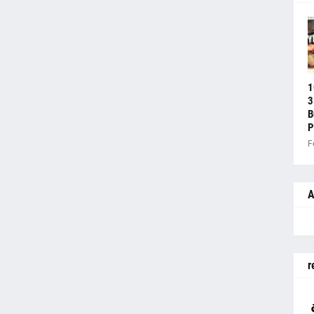
1
3
B
P
F
A
r