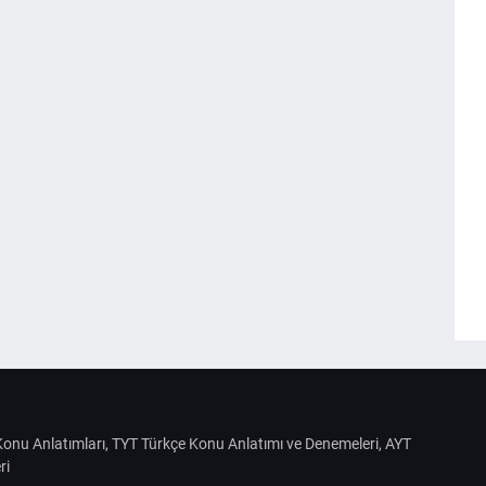
S Konu Anlatımları, TYT Türkçe Konu Anlatımı ve Denemeleri, AYT
ri