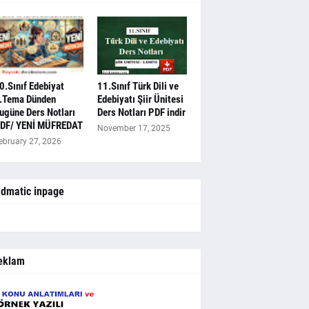
0.Sınıf Edebiyat
11.Sınıf Türk Dili ve
.Tema Dünden
Edebiyatı Şiir Ünitesi
ugüne Ders Notları
Ders Notları PDF indir
DF/ YENİ MÜFREDAT
November 17, 2025
ebruary 27, 2026
dmatic inpage
eklam