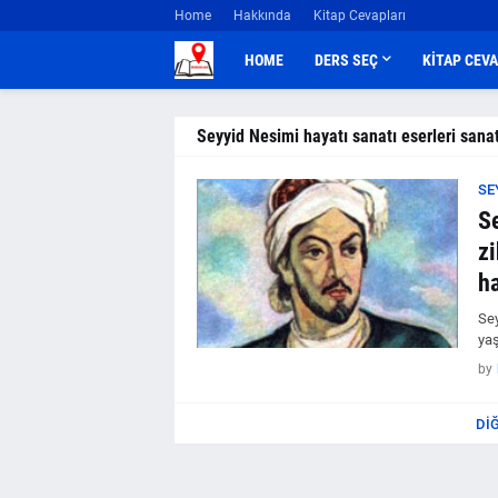
Home
Hakkında
Kitap Cevapları
HOME
DERS SEÇ
KİTAP CEV
Seyyid Nesimi hayatı sanatı eserleri sanat
SE
S
zi
ha
Sey
yaş
by
DI