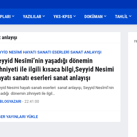
APLARI
YAZILILAR
YKS-KPSS
DOKÜMAN
TAHLİL
 anlayışı
r
YYID NESIMI HAYATI SANATI ESERLERI SANAT ANLAYIŞI
eyyid Nesîmî’nin yaşadığı dönemin
hniyeti ile ilgili kısaca bilgi,Seyyid Nesimi
yatı sanatı eserleri sanat anlayışı
yid Nesimi hayatı sanatı eserleri sanat anlayışı, Seyyid Nesîmî’nin
adığı dönemin zihniyeti ile ilgil…
BLOGYAZARI
-
22:41:00
ĞER YAYINLARI YÜKLE