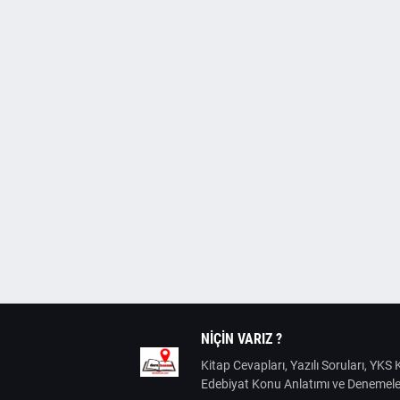
NIÇIN VARIZ ?
Kitap Cevapları, Yazılı Soruları, YK
Edebiyat Konu Anlatımı ve Denemele