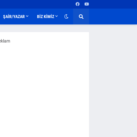
ŞAİR/YAZAR
BİZ KİMİZ
eklam