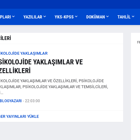
APLARI
YAZILILAR
YKS-KPSS
DOKÜMAN
TAHLİL
İLERİ
r
İKOLOJİDE YAKLAŞIMLAR
SİKOLOJİDE YAKLAŞIMLAR VE
ZELLİKLERİ
İKOLOJİDE YAKLAŞIMLAR VE ÖZELLİKLERİ, PSİKOLOJİDE
KLAŞIMLAR, PSİKOLOJİDE YAKLAŞIMLAR VE TEMSİLCİLERİ,
İ…
BLOGYAZARI
-
22:03:00
ĞER YAYINLARI YÜKLE