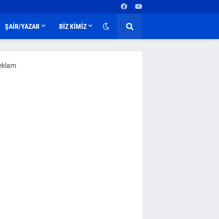
ŞAİR/YAZAR
BİZ KİMİZ
eklam