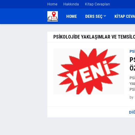
Home
Hakkında
Kitap Cevapları
HOME
DERS SEÇ
KİTAP CEV
PSİKOLOJİDE YAKLAŞIMLAR VE TEMSİLC
PS
P
Ö
PS
YA
PS
by
DI