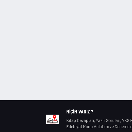
NIÇIN VARIZ ?
Kitap Cevapları, Yazılı Soruları, YK
Edebiyat Konu Anlatımı ve Denemele