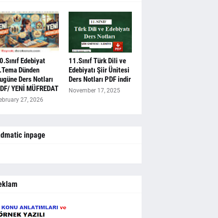
0.Sınıf Edebiyat
11.Sınıf Türk Dili ve
.Tema Dünden
Edebiyatı Şiir Ünitesi
ugüne Ders Notları
Ders Notları PDF indir
DF/ YENİ MÜFREDAT
November 17, 2025
ebruary 27, 2026
dmatic inpage
eklam