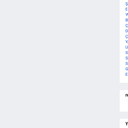
Ş
E
Y
B
Ç
D
Ç
Y
U
S
S
S
G
E
r
Y