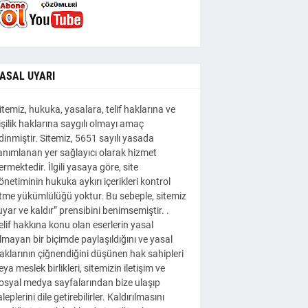
ASAL UYARI
itemiz, hukuka, yasalara, telif haklarına ve
işilik haklarına saygılı olmayı amaç
dinmiştir. Sitemiz, 5651 sayılı yasada
anımlanan yer sağlayıcı olarak hizmet
ermektedir. İlgili yasaya göre, site
önetiminin hukuka aykırı içerikleri kontrol
tme yükümlülüğü yoktur. Bu sebeple, sitemiz
uyar ve kaldır” prensibini benimsemiştir. .
elif hakkına konu olan eserlerin yasal
lmayan bir biçimde paylaşıldığını ve yasal
aklarının çiğnendiğini düşünen hak sahipleri
eya meslek birlikleri, sitemizin iletişim ve
osyal medya sayfalarından bize ulaşıp
aleplerini dile getirebilirler. Kaldırılmasını