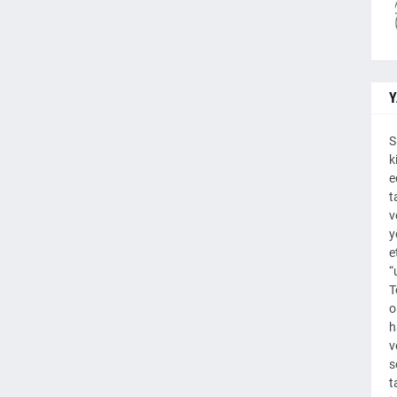
Y
S
k
e
t
v
y
e
“
T
o
h
v
s
t