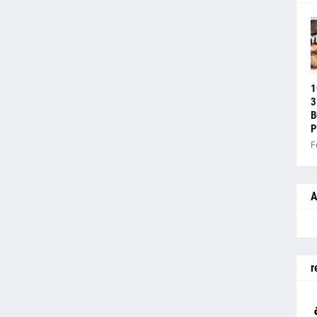
1
3
B
P
F
A
r