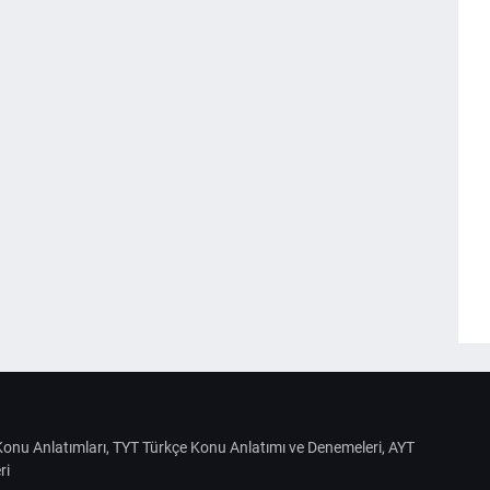
S Konu Anlatımları, TYT Türkçe Konu Anlatımı ve Denemeleri, AYT
ri