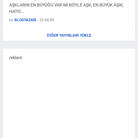
AŞKLARIN EN BÜYÜĞÜ VAR MI BÖYLE AŞK, EN BÜYÜK AŞIK,
HATİC…
by
BLOGYAZARI
-
20:48:00
DIĞER YAYINLARI YÜKLE
reklam