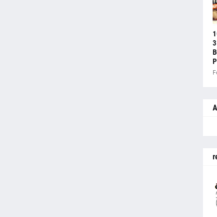
1
3
B
P
F
A
r