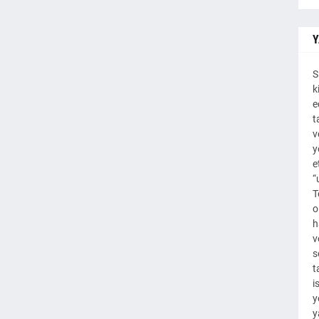
Y
S
k
e
t
v
y
e
“
T
o
h
v
s
t
i
y
y