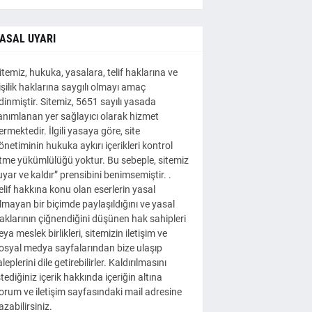
ASAL UYARI
itemiz, hukuka, yasalara, telif haklarına ve
işilik haklarına saygılı olmayı amaç
dinmiştir. Sitemiz, 5651 sayılı yasada
anımlanan yer sağlayıcı olarak hizmet
ermektedir. İlgili yasaya göre, site
önetiminin hukuka aykırı içerikleri kontrol
tme yükümlülüğü yoktur. Bu sebeple, sitemiz
uyar ve kaldır” prensibini benimsemiştir. .
elif hakkına konu olan eserlerin yasal
lmayan bir biçimde paylaşıldığını ve yasal
aklarının çiğnendiğini düşünen hak sahipleri
eya meslek birlikleri, sitemizin iletişim ve
osyal medya sayfalarından bize ulaşıp
aleplerini dile getirebilirler. Kaldırılmasını
stediğiniz içerik hakkında içeriğin altına
orum ve iletişim sayfasındaki mail adresine
azabilirsiniz.