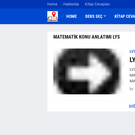
Home
Hakkında
Kitap Cevapları
HOME
DERS SEÇ
KİTAP CEV
MATEMATİK KONU ANLATIMI LYS
LY
L
LY
MA
MA
by
DI