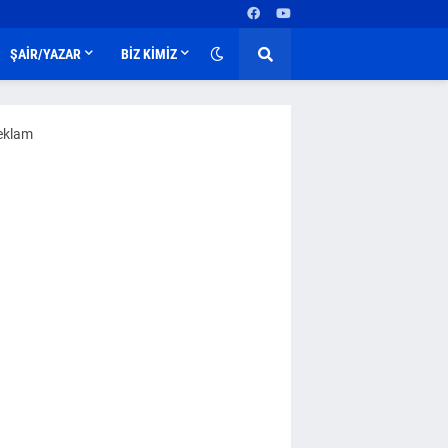
ŞAİR/YAZAR
BİZ KİMİZ
eklam