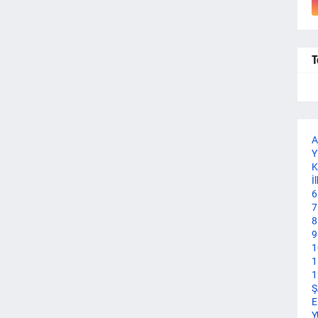
T
A
Y
K
İ
6
7
8
9
1
1
1
Ş
E
Y