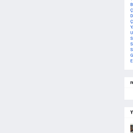
B
Ç
D
Ç
Y
U
S
S
S
G
E
r
Y