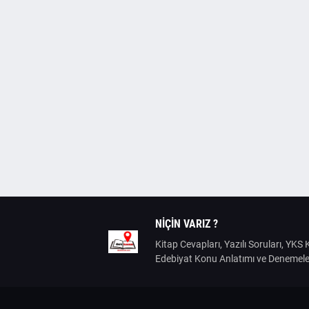
NIÇIN VARIZ ?
Kitap Cevapları, Yazılı Soruları, YK
Edebiyat Konu Anlatımı ve Denemele