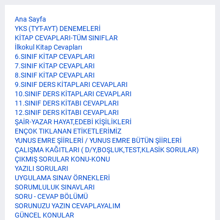
Ana Sayfa
YKS (TYT-AYT) DENEMELERİ
KİTAP CEVAPLARI-TÜM SINIFLAR
İlkokul Kitap Cevapları
6.SINIF KİTAP CEVAPLARI
7.SINIF KİTAP CEVAPLARI
8.SINIF KİTAP CEVAPLARI
9.SINIF DERS KİTAPLARI CEVAPLARI
10.SINIF DERS KİTAPLARI CEVAPLARI
11.SINIF DERS KİTABI CEVAPLARI
12.SINIF DERS KİTABI CEVAPLARI
ŞAİR-YAZAR HAYAT,EDEBİ KİŞİLİKLERİ
ENÇOK TIKLANAN ETİKETLERİMİZ
YUNUS EMRE ŞİİRLERİ / YUNUS EMRE BÜTÜN ŞİİRLERİ
ÇALIŞMA KAĞITLARI ( D/Y,BOŞLUK,TEST,KLASİK SORULAR)
ÇIKMIŞ SORULAR KONU-KONU
YAZILI SORULARI
UYGULAMA SINAV ÖRNEKLERİ
SORUMLULUK SINAVLARI
SORU - CEVAP BÖLÜMÜ
SORUNUZU YAZIN CEVAPLAYALIM
GÜNCEL KONULAR