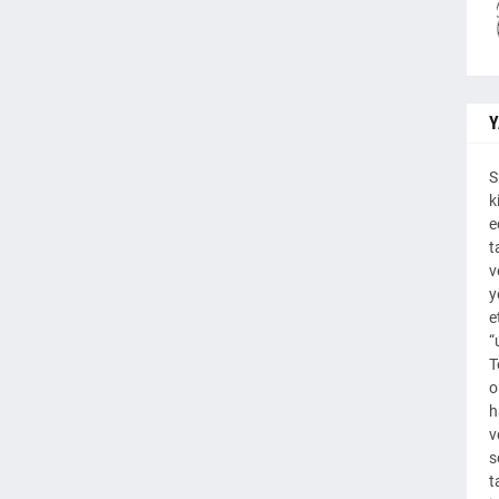
Y
S
k
e
t
v
y
e
“
T
o
h
v
s
t