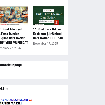
0.Sınıf Edebiyat
11.Sınıf Türk Dili ve
.Tema Dünden
Edebiyatı Şiir Ünitesi
ugüne Ders Notları
Ders Notları PDF indir
DF/ YENİ MÜFREDAT
November 17, 2025
ebruary 27, 2026
dmatic inpage
eklam