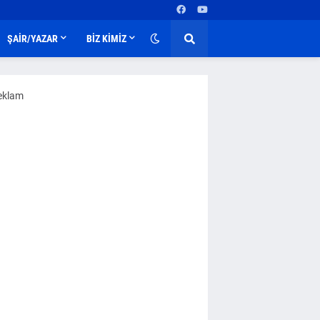
ŞAİR/YAZAR
BİZ KİMİZ
eklam