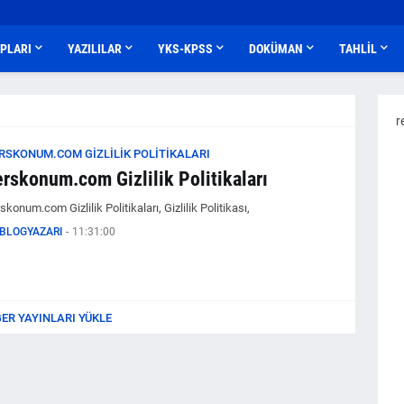
APLARI
YAZILILAR
YKS-KPSS
DOKÜMAN
TAHLİL
r
RSKONUM.COM GIZLILIK POLITIKALARI
rskonum.com Gizlilik Politikaları
skonum.com Gizlilik Politikaları, Gizlilik Politikası,
BLOGYAZARI
-
11:31:00
ĞER YAYINLARI YÜKLE