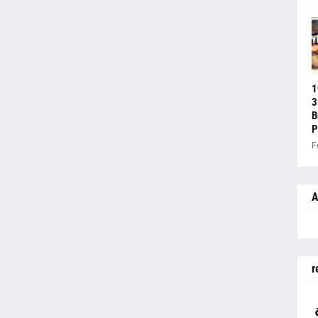
1
3
B
P
F
A
r