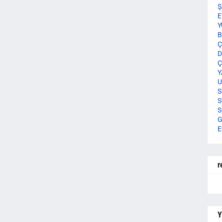
Ş
E
Y
B
Ç
D
Ç
Y
U
S
S
S
G
E
r
Y