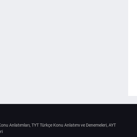
S Konu Anlatımları, TYT Türkçe Konu Anlatımı ve Denemeleri, AYT
ri