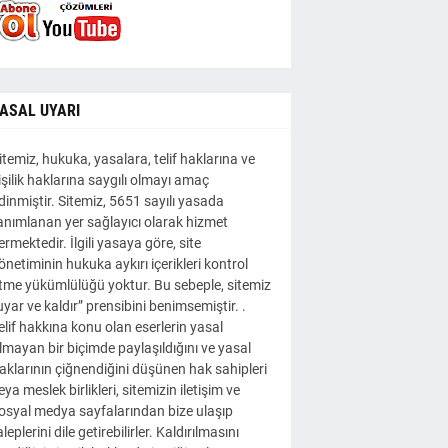
ASAL UYARI
itemiz, hukuka, yasalara, telif haklarına ve
işilik haklarına saygılı olmayı amaç
dinmiştir. Sitemiz, 5651 sayılı yasada
anımlanan yer sağlayıcı olarak hizmet
ermektedir. İlgili yasaya göre, site
önetiminin hukuka aykırı içerikleri kontrol
tme yükümlülüğü yoktur. Bu sebeple, sitemiz
uyar ve kaldır” prensibini benimsemiştir. .
elif hakkına konu olan eserlerin yasal
lmayan bir biçimde paylaşıldığını ve yasal
aklarının çiğnendiğini düşünen hak sahipleri
eya meslek birlikleri, sitemizin iletişim ve
osyal medya sayfalarından bize ulaşıp
aleplerini dile getirebilirler. Kaldırılmasını