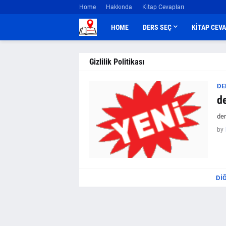
Home
Hakkında
Kitap Cevapları
HOME
DERS SEÇ
KİTAP CEV
Gizlilik Politikası
DE
de
der
by
DI