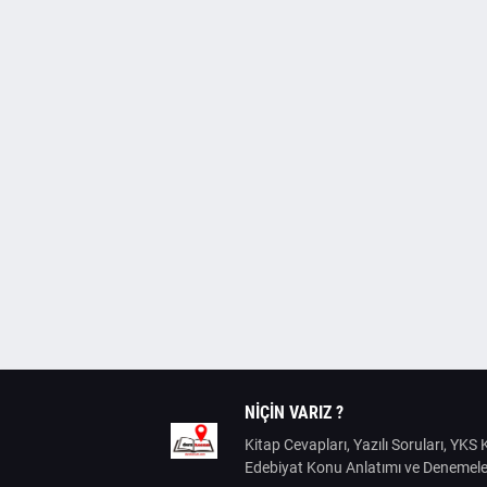
NIÇIN VARIZ ?
Kitap Cevapları, Yazılı Soruları, YK
Edebiyat Konu Anlatımı ve Denemele