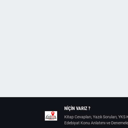
NIÇIN VARIZ ?
Kitap Cevapları, Yazılı Soruları, YK
Edebiyat Konu Anlatımı ve Denemele