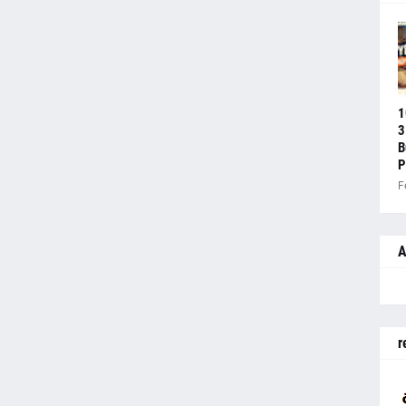
1
3
B
P
F
A
r