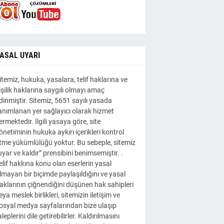
ASAL UYARI
itemiz, hukuka, yasalara, telif haklarına ve
işilik haklarına saygılı olmayı amaç
dinmiştir. Sitemiz, 5651 sayılı yasada
anımlanan yer sağlayıcı olarak hizmet
ermektedir. İlgili yasaya göre, site
önetiminin hukuka aykırı içerikleri kontrol
tme yükümlülüğü yoktur. Bu sebeple, sitemiz
uyar ve kaldır” prensibini benimsemiştir. .
elif hakkına konu olan eserlerin yasal
lmayan bir biçimde paylaşıldığını ve yasal
aklarının çiğnendiğini düşünen hak sahipleri
eya meslek birlikleri, sitemizin iletişim ve
osyal medya sayfalarından bize ulaşıp
aleplerini dile getirebilirler. Kaldırılmasını