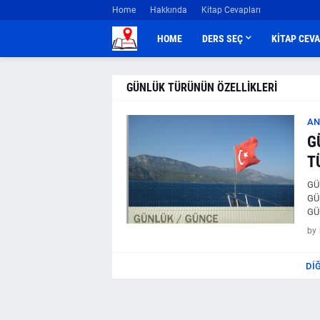
Home
Hakkında
Kitap Cevapları
HOME
DERS SEÇ
KİTAP CEV
GÜNLÜK TÜRÜNÜN ÖZELLİKLERİ
AN
G
T
GÜ
GÜ
GÜ
by
DI