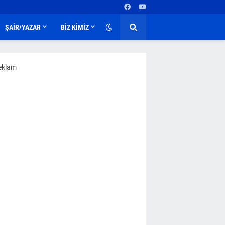
ŞAİR/YAZAR
BİZ KİMİZ
eklam