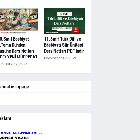
0.Sınıf Edebiyat
11.Sınıf Türk Dili ve
.Tema Dünden
Edebiyatı Şiir Ünitesi
ugüne Ders Notları
Ders Notları PDF indir
DF/ YENİ MÜFREDAT
November 17, 2025
ebruary 27, 2026
dmatic inpage
eklam