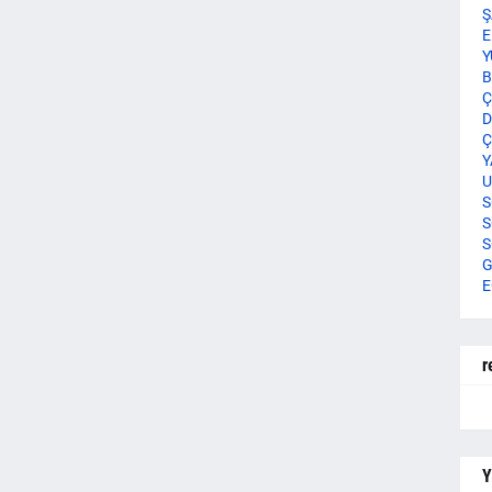
Ş
E
Y
B
Ç
D
Ç
Y
U
S
S
S
G
E
r
Y