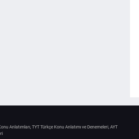
S Konu Anlatımları, TYT Türkçe Konu Anlatımı ve Denemeleri, AYT
ri