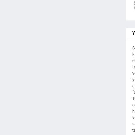
Y
S
k
e
t
v
y
e
“
T
o
h
v
s
t