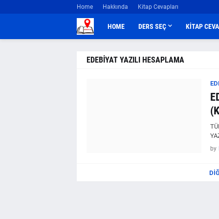
Home
Hakkında
Kitap Cevapları
HOME
DERS SEÇ
KİTAP CEV
EDEBİYAT YAZILI HESAPLAMA
ED
E
(
TÜ
YA
by
DI