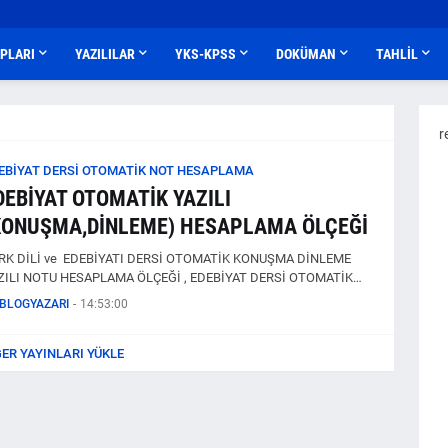
APLARI
YAZILILAR
YKS-KPSS
DOKÜMAN
TAHLİL
r
EBİYAT DERSİ OTOMATİK NOT HESAPLAMA
DEBİYAT OTOMATİK YAZILI
KONUŞMA,DİNLEME) HESAPLAMA ÖLÇEĞİ
RK DİLİ ve EDEBİYATI DERSİ OTOMATİK KONUŞMA DİNLEME
ZILI NOTU HESAPLAMA ÖLÇEĞİ , EDEBİYAT DERSİ OTOMATİK…
BLOGYAZARI
-
14:53:00
ĞER YAYINLARI YÜKLE