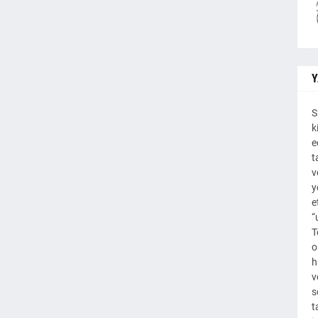
Y
S
k
e
t
v
y
e
“
T
o
h
v
s
t