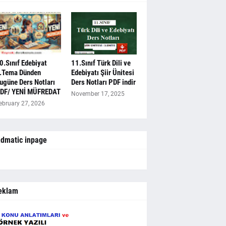
0.Sınıf Edebiyat
11.Sınıf Türk Dili ve
.Tema Dünden
Edebiyatı Şiir Ünitesi
ugüne Ders Notları
Ders Notları PDF indir
DF/ YENİ MÜFREDAT
November 17, 2025
ebruary 27, 2026
dmatic inpage
eklam