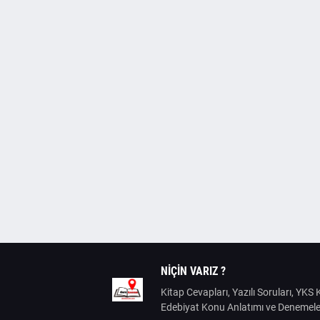
NIÇIN VARIZ ?
Kitap Cevapları, Yazılı Soruları, YK
Edebiyat Konu Anlatımı ve Denemele