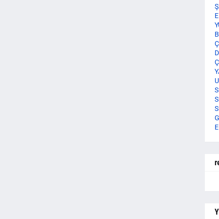
Ş
E
Y
B
Ç
D
Ç
Y
U
S
S
S
G
E
r
Y