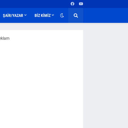
ŞAİR/YAZAR
BİZ KİMİZ
eklam