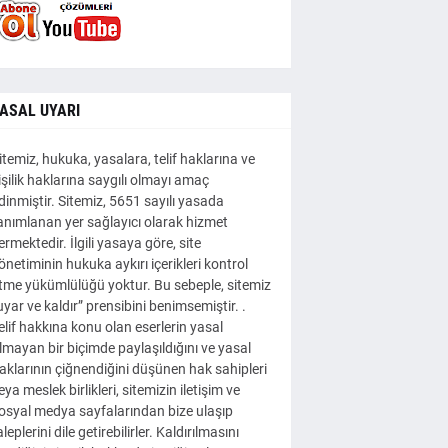
ASAL UYARI
itemiz, hukuka, yasalara, telif haklarına ve
işilik haklarına saygılı olmayı amaç
dinmiştir. Sitemiz, 5651 sayılı yasada
anımlanan yer sağlayıcı olarak hizmet
ermektedir. İlgili yasaya göre, site
önetiminin hukuka aykırı içerikleri kontrol
tme yükümlülüğü yoktur. Bu sebeple, sitemiz
uyar ve kaldır” prensibini benimsemiştir. .
elif hakkına konu olan eserlerin yasal
lmayan bir biçimde paylaşıldığını ve yasal
aklarının çiğnendiğini düşünen hak sahipleri
eya meslek birlikleri, sitemizin iletişim ve
osyal medya sayfalarından bize ulaşıp
aleplerini dile getirebilirler. Kaldırılmasını