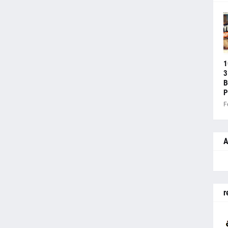
1
3
B
P
F
A
r