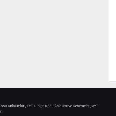
S Konu Anlatımları, TYT Türkçe Konu Anlatımı ve Denemeleri, AYT
ri