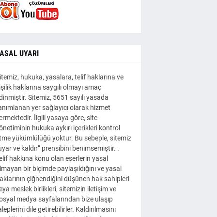
ASAL UYARI
itemiz, hukuka, yasalara, telif haklarına ve
işilik haklarına saygılı olmayı amaç
dinmiştir. Sitemiz, 5651 sayılı yasada
anımlanan yer sağlayıcı olarak hizmet
ermektedir. İlgili yasaya göre, site
önetiminin hukuka aykırı içerikleri kontrol
tme yükümlülüğü yoktur. Bu sebeple, sitemiz
uyar ve kaldır” prensibini benimsemiştir. .
elif hakkına konu olan eserlerin yasal
lmayan bir biçimde paylaşıldığını ve yasal
aklarının çiğnendiğini düşünen hak sahipleri
eya meslek birlikleri, sitemizin iletişim ve
osyal medya sayfalarından bize ulaşıp
aleplerini dile getirebilirler. Kaldırılmasını