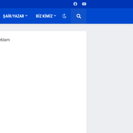
ŞAİR/YAZAR
BİZ KİMİZ
eklam