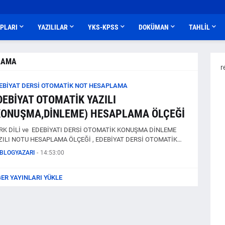
APLARI
YAZILILAR
YKS-KPSS
DOKÜMAN
TAHLİL
PLAMA
r
EBİYAT DERSİ OTOMATİK NOT HESAPLAMA
DEBİYAT OTOMATİK YAZILI
KONUŞMA,DİNLEME) HESAPLAMA ÖLÇEĞİ
RK DİLİ ve EDEBİYATI DERSİ OTOMATİK KONUŞMA DİNLEME
ZILI NOTU HESAPLAMA ÖLÇEĞİ , EDEBİYAT DERSİ OTOMATİK…
BLOGYAZARI
-
14:53:00
ĞER YAYINLARI YÜKLE