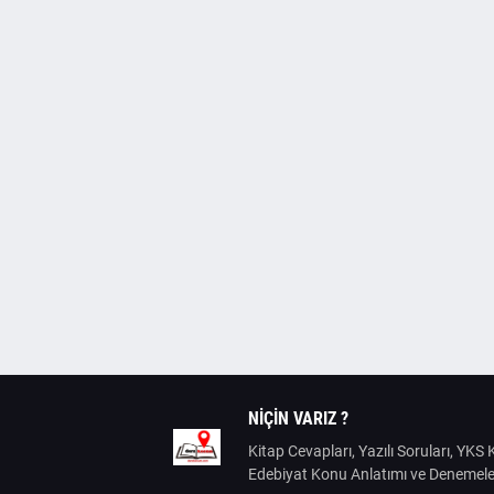
NIÇIN VARIZ ?
Kitap Cevapları, Yazılı Soruları, YK
Edebiyat Konu Anlatımı ve Denemele