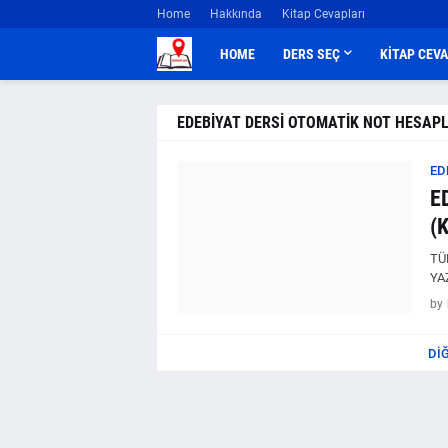
Home
Hakkında
Kitap Cevapları
HOME
DERS SEÇ
KİTAP CEV
EDEBİYAT DERSİ OTOMATİK NOT HESA
ED
E
(
TÜ
YA
by
DI