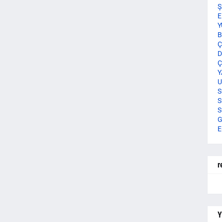
Ş
E
Y
B
Ç
D
Ç
Y
U
S
S
S
G
E
r
Y