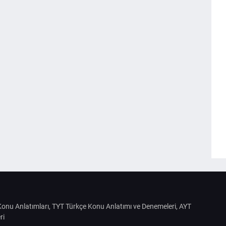
S Konu Anlatımları, TYT Türkçe Konu Anlatımı ve Denemeleri, AYT
ri