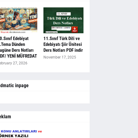
0.Sınıf Edebiyat
11.Sınıf Türk Dili ve
.Tema Dünden
Edebiyatı Şiir Ünitesi
ugüne Ders Notları
Ders Notları PDF indir
DF/ YENİ MÜFREDAT
November 17, 2025
ebruary 27, 2026
dmatic inpage
eklam