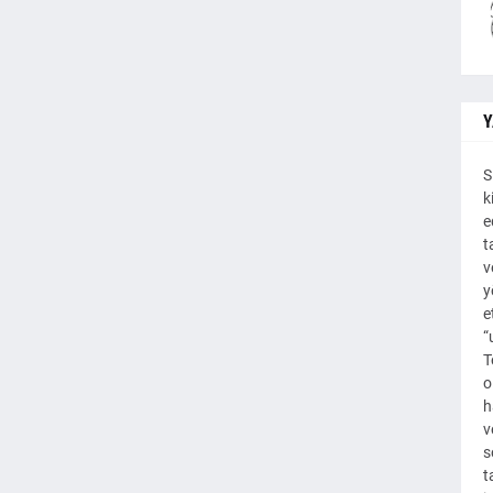
Y
S
k
e
t
v
y
e
“
T
o
h
v
s
t