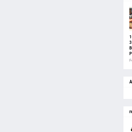
1
3
B
P
F
A
r