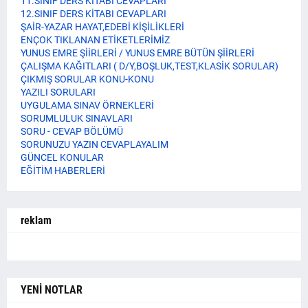
11.SINIF DERS KİTABI CEVAPLARI
12.SINIF DERS KİTABI CEVAPLARI
ŞAİR-YAZAR HAYAT,EDEBİ KİŞİLİKLERİ
ENÇOK TIKLANAN ETİKETLERİMİZ
YUNUS EMRE ŞİİRLERİ / YUNUS EMRE BÜTÜN ŞİİRLERİ
ÇALIŞMA KAĞITLARI ( D/Y,BOŞLUK,TEST,KLASİK SORULAR)
ÇIKMIŞ SORULAR KONU-KONU
YAZILI SORULARI
UYGULAMA SINAV ÖRNEKLERİ
SORUMLULUK SINAVLARI
SORU - CEVAP BÖLÜMÜ
SORUNUZU YAZIN CEVAPLAYALIM
GÜNCEL KONULAR
EĞİTİM HABERLERİ
reklam
YENİ NOTLAR