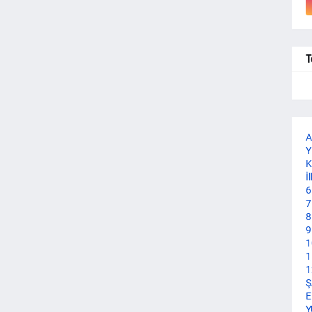
T
A
Y
K
İ
6
7
8
9
1
1
1
Ş
E
Y