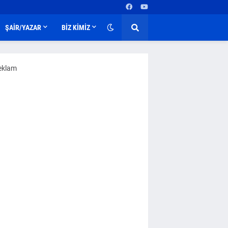
ŞAİR/YAZAR
BİZ KİMİZ
eklam