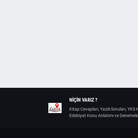
NIÇIN VARIZ ?
Kitap Cevapları, Yazılı Soruları, YK
Edebiyat Konu Anlatımı ve Denemele