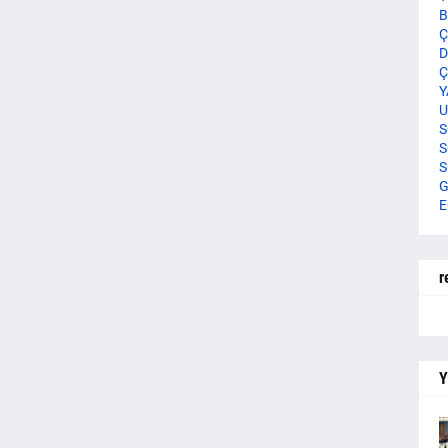
B
Ç
D
Ç
Y
U
S
S
S
G
E
r
Y