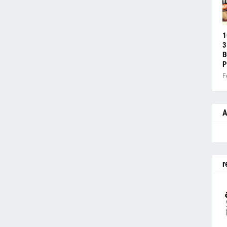
1
3
B
P
F
A
r