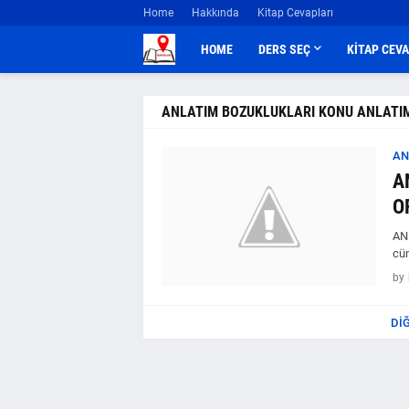
Home
Hakkında
Kitap Cevapları
HOME
DERS SEÇ
KİTAP CEV
ANLATIM BOZUKLUKLARI KONU ANLATIM
AN
A
O
AN
cüm
by
DI