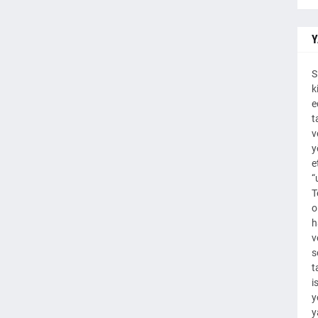
Y
S
k
e
t
v
y
e
“
T
o
h
v
s
t
i
y
y