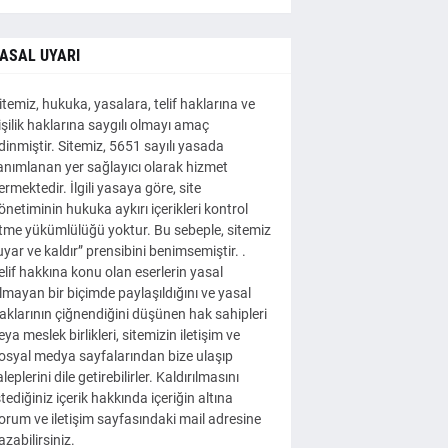
ASAL UYARI
itemiz, hukuka, yasalara, telif haklarına ve
işilik haklarına saygılı olmayı amaç
dinmiştir. Sitemiz, 5651 sayılı yasada
anımlanan yer sağlayıcı olarak hizmet
ermektedir. İlgili yasaya göre, site
önetiminin hukuka aykırı içerikleri kontrol
tme yükümlülüğü yoktur. Bu sebeple, sitemiz
uyar ve kaldır” prensibini benimsemiştir. .
elif hakkına konu olan eserlerin yasal
lmayan bir biçimde paylaşıldığını ve yasal
aklarının çiğnendiğini düşünen hak sahipleri
eya meslek birlikleri, sitemizin iletişim ve
osyal medya sayfalarından bize ulaşıp
aleplerini dile getirebilirler. Kaldırılmasını
stediğiniz içerik hakkında içeriğin altına
orum ve iletişim sayfasındaki mail adresine
azabilirsiniz.