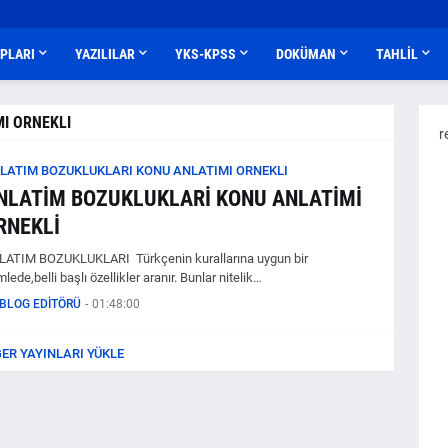
APLARI
YAZILILAR
YKS-KPSS
DOKÜMAN
TAHLİL
I ORNEKLI
r
LATIM BOZUKLUKLARI KONU ANLATIMI ORNEKLI
NLATİM BOZUKLUKLARİ KONU ANLATİMİ
RNEKLİ
LATIM BOZUKLUKLARI Türkçenin kurallarına uygun bir
lede,belli başlı özellikler aranır. Bunlar nitelik…
BLOG EDİTÖRÜ
-
01:48:00
ĞER YAYINLARI YÜKLE